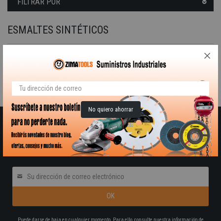
FILTRAR POR
ESMALTES SINTÉTICOS
Carta de colores para esmaltes sintéticos Bricofan.
Lamentamos las molestias.
Realice una nueva búsqueda sobre su interés
No quiero ahorrar
RECIBE NUESTRO BOLETÍN DE OFERTAS Y
NOVEDADES
Pon tú correo electrónico
Puede darse de baja en cualquier momento. Para ello, consulte nuestra información de