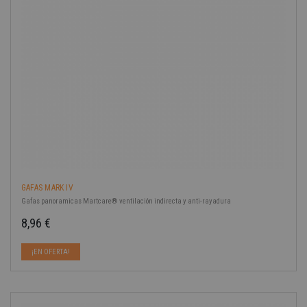
GAFAS MARK IV
Gafas panoramicas Martcare® ventilación indirecta y anti-rayadura
8,96 €
Precio
¡EN OFERTA!