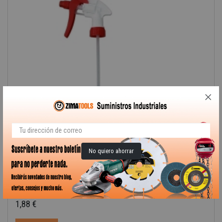
No quiero ahorrar
PULVERIZADOR ATOMIZADOR...
PULVERIZADOR ATOMIZADOR CANYON 3A SUPER-ROJO-220mm
1,88 €
Precio