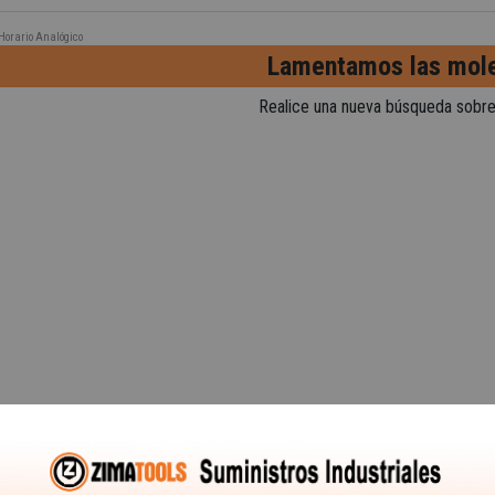
orario Analógico
Lamentamos las mole
Realice una nueva búsqueda sobre