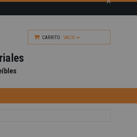
CARRITO
:
VACIO
riales
eíbles