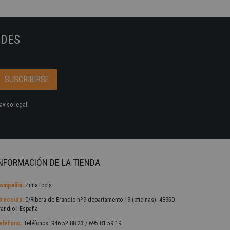
ADES
aviso legal.
NFORMACIÓN DE LA TIENDA
ompañía:
ZimaTools
irección:
C/Ribera de Erandio nº9 departamento 19 (oficinas). 48950
randio i España
eléfono:
Teléfonos: 946 52 88 23 / 695 81 59 19