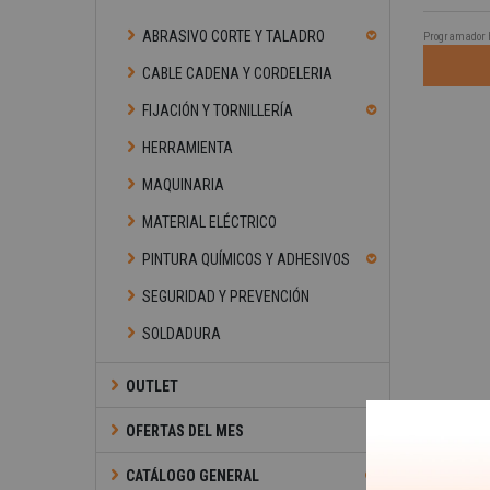
ABRASIVO CORTE Y TALADRO
Programador H
CABLE CADENA Y CORDELERIA
FIJACIÓN Y TORNILLERÍA
HERRAMIENTA
MAQUINARIA
MATERIAL ELÉCTRICO
PINTURA QUÍMICOS Y ADHESIVOS
SEGURIDAD Y PREVENCIÓN
SOLDADURA
OUTLET
OFERTAS DEL MES
CATÁLOGO GENERAL