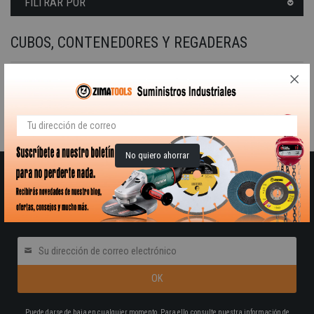
FILTRAR POR
CUBOS, CONTENEDORES Y REGADERAS
Barreño contenedor de jardinería en color verde con asas cordadas. Capacidad de 40 65 y 90 litros.
Lamentamos las molestias.
Realice una nueva búsqueda sobre su interés
No quiero ahorrar
RECIBE NUESTRO BOLETÍN DE OFERTAS Y
NOVEDADES
Pon tú correo electrónico
Puede darse de baja en cualquier momento. Para ello, consulte nuestra información de