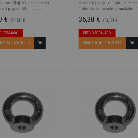
 | Carga [kg]: 90 | Unidades: 50 |
Medida: 8 | Carga [kg]: 140 | Unidades:
o del paquete: 50 unidades.
Contenido del paquete: 50 unidades.
0 €
36,30 €
59,50 €
60,50 €
ase
Precio base
Precio
O REBAJADO
PRECIO REBAJADO
IR AL CARRITO
AÑADIR AL CARRITO