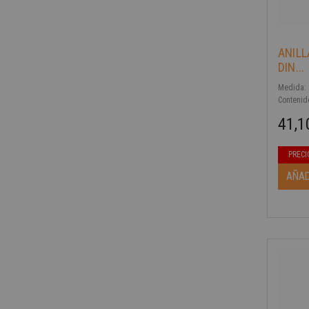
-40%
ANIL
DIN...
Medida: 1
Contenid
41,1
Precio b
Precio
PRECI
AÑAD