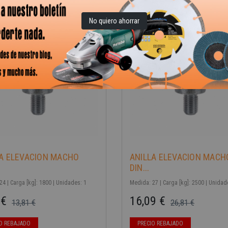
No quiero ahorrar
-40%
LA ELEVACION MACHO
ANILLA ELEVACION MACH
DIN...
4 | Carga [kg]: 1800 | Unidades: 1
Medida: 27 | Carga [kg]: 2500 | Unidad
 €
16,09 €
13,81 €
26,81 €
ase
Precio base
Precio
O REBAJADO
PRECIO REBAJADO