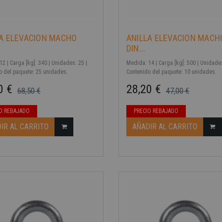
-40%
LA ELEVACION MACHO
ANILLA ELEVACION MACH
DIN...
2 | Carga [kg]: 340 | Unidades: 25 |
Medida: 14 | Carga [kg]: 500 | Unidades
o del paquete: 25 unidades.
Contenido del paquete: 10 unidades.
0 €
28,20 €
68,50 €
47,00 €
ase
Precio base
Precio
O REBAJADO
PRECIO REBAJADO
IR AL CARRITO
AÑADIR AL CARRITO