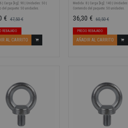
 | Carga [kg]: 90 | Unidades: 50 |
Medida: 8 | Carga [kg]: 140 | Unidades:
o del paquete: 50 unidades.
Contenido del paquete: 50 unidades.
0 €
36,30 €
47,50 €
60,50 €
ase
Precio base
Precio
O REBAJADO
PRECIO REBAJADO
IR AL CARRITO
AÑADIR AL CARRITO