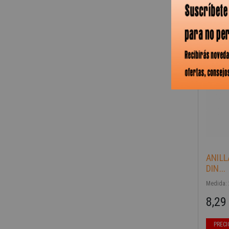
-40%
ANIL
DIN...
Medida: 2
8,29
Precio b
Precio
PRECI