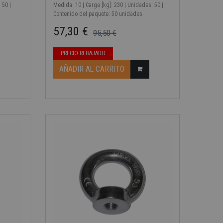
 50 |
Medida: 10 | Carga [kg]: 230 | Unidades: 50 |
Contenido del paquete: 50 unidades.
57,30 €
95,50 €
Precio base
Precio
PRECIO REBAJADO
AÑADIR AL CARRITO
-40%