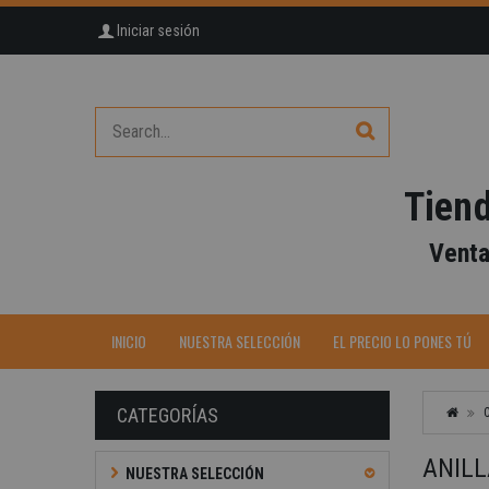
Iniciar sesión
Tiend
Venta
-40%
INICIO
NUESTRA SELECCIÓN
EL PRECIO LO PONES TÚ
CATEGORÍAS
ANILL
NUESTRA SELECCIÓN