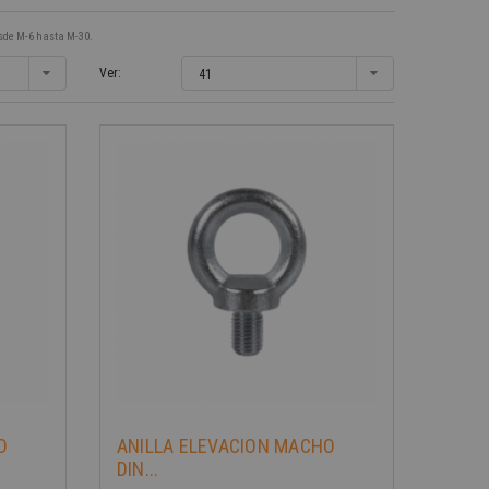
esde M-6 hasta M-30.
Ver:
41
-40%
O
ANILLA ELEVACION MACHO
DIN...