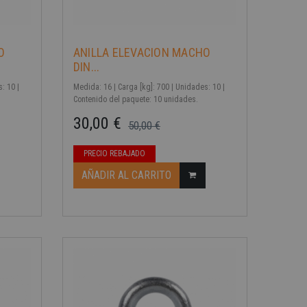
-40%
O
ANILLA ELEVACION MACHO
DIN...
: 10 |
Medida: 16 | Carga [kg]: 700 | Unidades: 10 |
Contenido del paquete: 10 unidades.
30,00 €
50,00 €
Precio base
Precio
PRECIO REBAJADO
AÑADIR AL CARRITO