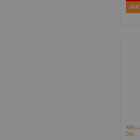
AÑAD
-40%
ANIL
DIN...