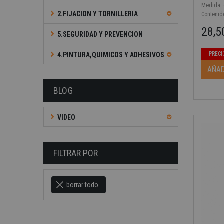
Medida: 6
2.FIJACION Y TORNILLERIA
Contenid
28,5
5.SEGURIDAD Y PREVENCION
Precio b
Precio
PRECI
4.PINTURA,QUIMICOS Y ADHESIVOS
AÑAD
BLOG
VIDEO
FILTRAR POR
borrar todo