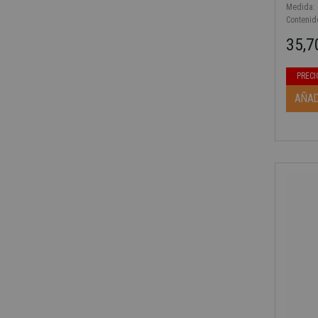
Medida: 6
Contenid
35,7
Precio b
Precio
PRECI
AÑAD