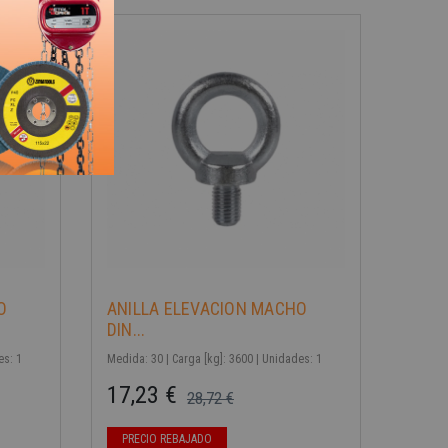
-40%
O
ANILLA ELEVACION MACHO
DIN...
es: 1
Medida: 30 | Carga [kg]: 3600 | Unidades: 1
17,23 €
28,72 €
Precio base
Precio
PRECIO REBAJADO