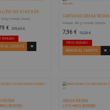
 LITIO ISO 6743/9 EP...
CARTUCHO GRASA NEGRA.
 20 kg | Formato: Envase
Volumen: 400 g | Formato: Cartucho
79 €
299,65 €
7,96 €
13,26 €
ase
Precio base
Precio
O REBAJADO
PRECIO REBAJADO
IR AL CARRITO
AÑADIR AL CARRITO
-40%
A NEGRA
GRASA NEGRA
+MOLIBDENO...
LITIO+MOLIBDENO...