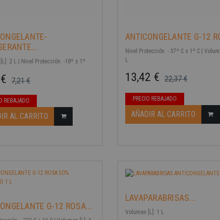
CONGELANTE-
ANTICONGELANTE G-12 RO
GERANTE...
Nivel Protección: - 37º C ± 1º C | Volum
L
L]: 2 L | Nivel Protección: -18º ± 1º
13,42 €
 €
22,37 €
7,21 €
Precio base
Precio
ase
-40%
PRECIO REBAJADO
O REBAJADO
AÑADIR AL CARRITO
IR AL CARRITO
LAVAPARABRISAS...
ONGELANTE G-12 ROSA...
Volumen [L]: 1 L