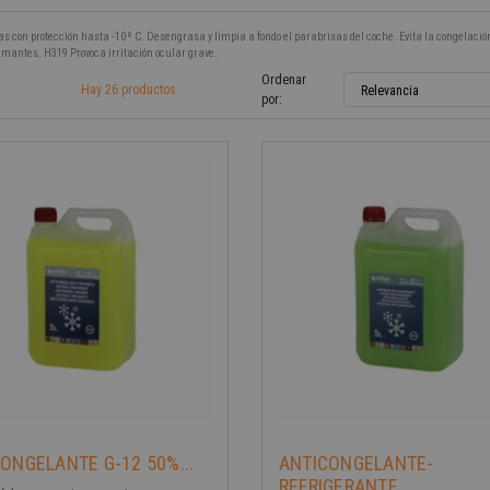
s con protección hasta -10 º C. Desengrasa y limpia a fondo el parabrisas del coche. Evita la congelaci
amantes. H319 Provoca irritación ocular grave.
Ordenar
Hay 26 productos.
Relevancia
por:
ONGELANTE G-12 50%...
ANTICONGELANTE-
REFRIGERANTE...