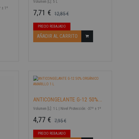
Volumen [L]: 5 L
º ± 1º
7,71 €
12,85 €
Precio base
Precio
PRECIO REBAJADO
-40%
AÑADIR AL CARRITO
ANTICONGELANTE G-12 50%...
Volumen [L]: 1 L | Nivel Protección: -37º ± 1º
4,77 €
7,95 €
Precio base
Precio
PRECIO REBAJADO