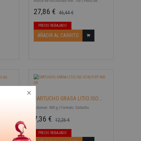
Índice de viscosidad min: 105 | Punto de
inflamación min. (ºC): 224 | Punto de
27,86 €
46,44 €
congelación máx. (ºC): -24
Precio base
Precio
PRECIO REBAJADO
-40%
AÑADIR AL CARRITO
...
CARTUCHO GRASA LITIO ISO...
Volumen: 400 g | Formato: Cartucho
7,36 €
12,26 €
Precio base
Precio
-40%
PRECIO REBAJADO