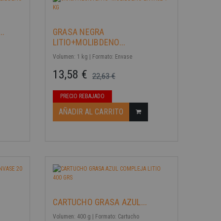
..
GRASA NEGRA
LITIO+MOLIBDENO...
Volumen: 1 kg | Formato: Envase
13,58 €
22,63 €
Precio base
Precio
PRECIO REBAJADO
-40%
AÑADIR AL CARRITO
CARTUCHO GRASA AZUL...
Volumen: 400 g | Formato: Cartucho