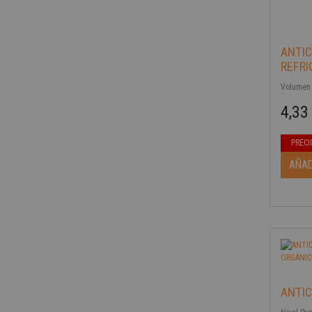
ANTI
REFRI
Volumen [
4,33
Precio b
Precio
PRECI
-40%
AÑAD
ANTIC