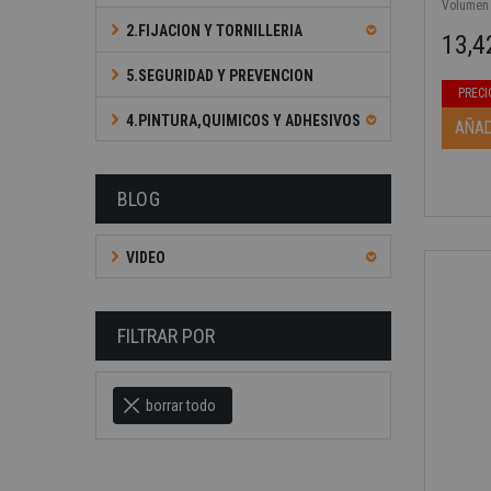
Volumen [
2.FIJACION Y TORNILLERIA
13,4
Precio b
Precio
5.SEGURIDAD Y PREVENCION
PRECI
-40%
4.PINTURA,QUIMICOS Y ADHESIVOS
AÑAD
BLOG
VIDEO
FILTRAR POR
borrar todo