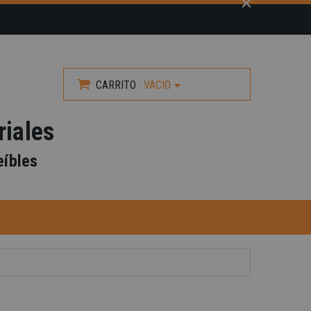
CARRITO
:
VACIO
riales
eíbles
-40%