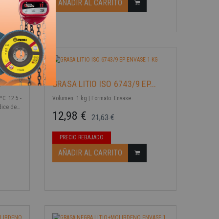
AÑADIR AL CARRITO
.
GRASA LITIO ISO 6743/9 EP...
C: 12.5 -
Volumen: 1 kg | Formato: Envase
ndice de
12,98 €
 197 ºC |
21,63 €
mg
Precio base
Precio
PRECIO REBAJADO
AÑADIR AL CARRITO
-40%