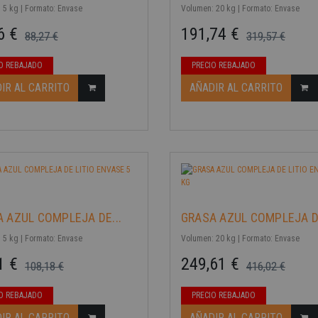
 5 kg | Formato: Envase
Volumen: 20 kg | Formato: Envase
6 €
191,74 €
88,27 €
319,57 €
ase
Precio base
Precio
O REBAJADO
PRECIO REBAJADO
-40%
IR AL CARRITO
AÑADIR AL CARRITO
 AZUL COMPLEJA DE...
GRASA AZUL COMPLEJA DE
 5 kg | Formato: Envase
Volumen: 20 kg | Formato: Envase
1 €
249,61 €
108,18 €
416,02 €
ase
Precio base
Precio
O REBAJADO
PRECIO REBAJADO
-40%
IR AL CARRITO
AÑADIR AL CARRITO