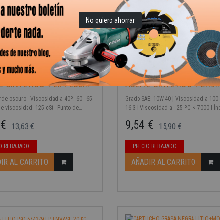
IR AL CARRITO
No quiero ahorrar
E SINTETICO 1 LT. PLUS...
ACEITE SINTETICO 1 LTR...
rde oscuro | Viscosidad a 40º: 60 - 65
Grado SAE: 10W-40 | Viscosidad a 100 º
de viscosidad: 125 cSt | Punto de
16.3 | Viscosidad a - 25 ºC: < 7000 | Í
ón: 120 ºC | Punto de congelación: -30
viscosidad: 150 | Punto de inflamación:
 €
9,54 €
13,63 €
15,90 €
men [L]: 1
Punto de congelación: - 32 ºC | TBN (
KOH/g): > 6.0
ase
Precio base
Precio
O REBAJADO
PRECIO REBAJADO
-40%
IR AL CARRITO
AÑADIR AL CARRITO