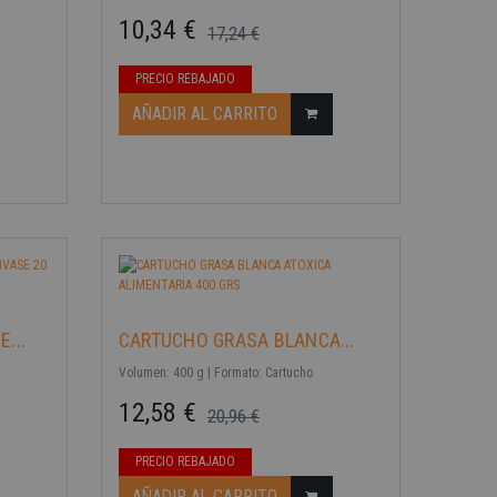
10,34 €
17,24 €
Precio base
Precio
PRECIO REBAJADO
AÑADIR AL CARRITO
-40%
...
CARTUCHO GRASA BLANCA...
Volumen: 400 g | Formato: Cartucho
12,58 €
20,96 €
Precio base
Precio
PRECIO REBAJADO
AÑADIR AL CARRITO