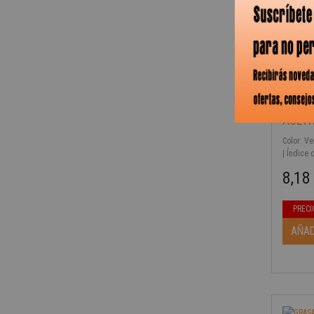
AÑAD
ACEIT
Color: Ve
| Índice 
inflamaci
8,18
ºC | Volu
Precio b
Precio
PRECI
-40%
AÑAD