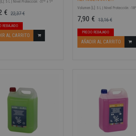
L]: 5 L | Nivel Protección: -37º ± 1º
Volumen [L]: 5 L | Nivel Protección: -18
2 €
22,37 €
7,90 €
ase
13,16 €
Precio base
Precio
O REBAJADO
PRECIO REBAJADO
IR AL CARRITO
-40%
AÑADIR AL CARRITO