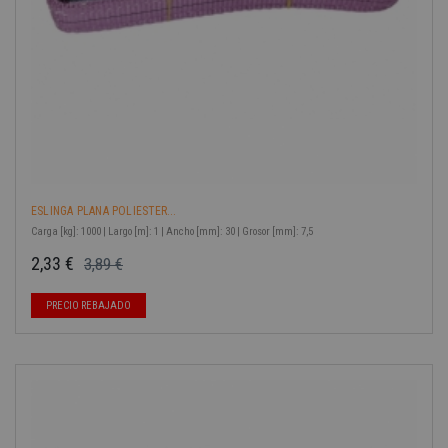
ESLINGA PLANA POLIESTER...
Carga [kg]: 1000 | Largo [m]: 1 | Ancho [mm]: 30 | Grosor [mm]: 7,5
2,33 €
3,89 €
Precio base
Precio
PRECIO REBAJADO