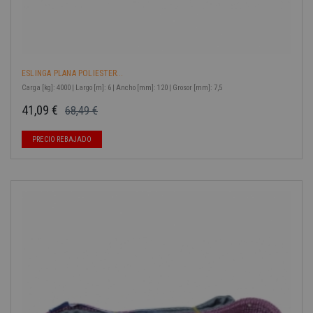
ESLINGA PLANA POLIESTER...
Carga [kg]: 4000 | Largo [m]: 6 | Ancho [mm]: 120 | Grosor [mm]: 7,5
41,09 €
68,49 €
Precio base
Precio
-40%
PRECIO REBAJADO