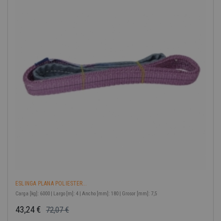
ESLINGA PLANA POLIESTER...
Carga [kg]: 6000 | Largo [m]: 4 | Ancho [mm]: 180 | Grosor [mm]: 7,5
43,24 €
72,07 €
Precio base
Precio