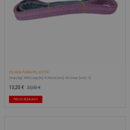
ESLINGA PLANA POLIESTER...
Carga [kg]: 2000 | Largo [m]: 4 | Ancho [mm]: 60 | Grosor [mm]: 7,5
13,20 €
22,00 €
Precio base
Precio
-40%
PRECIO REBAJADO