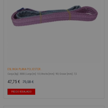
ESLINGA PLANA POLIESTER...
Carga [kg]: 3000 | Largo [m]: 10 | Ancho [mm]: 90 | Grosor [mm]: 7,5
47,75 €
79,58 €
Precio base
Precio
-40%
PRECIO REBAJADO