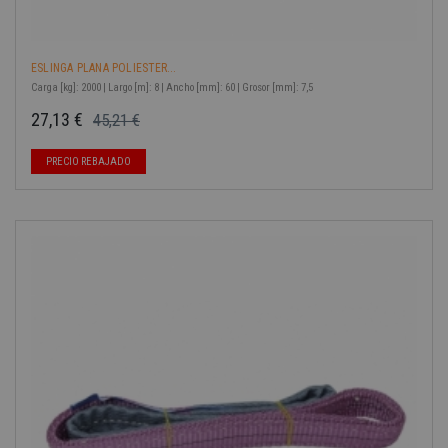
ESLINGA PLANA POLIESTER...
Carga [kg]: 2000 | Largo [m]: 8 | Ancho [mm]: 60 | Grosor [mm]: 7,5
27,13 €
45,21 €
Precio base
Precio
-40%
PRECIO REBAJADO