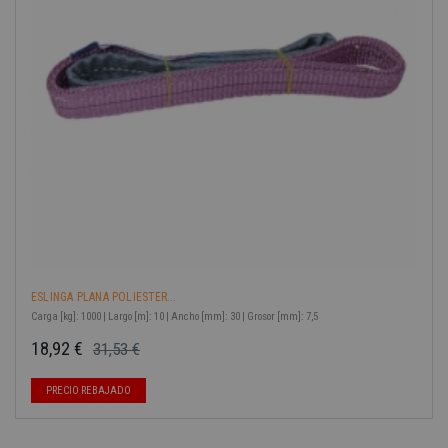
-40%
ESLINGA PLANA POLIESTER...
Carga [kg]: 1000 | Largo [m]: 10 | Ancho [mm]: 30 | Grosor [mm]: 7,5
18,92 €
31,53 €
Precio base
Precio
PRECIO REBAJADO