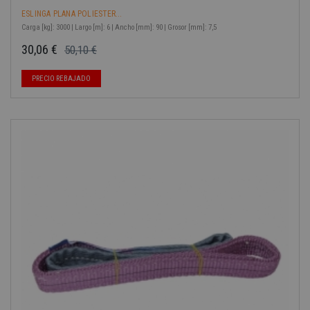
ESLINGA PLANA POLIESTER...
Carga [kg]: 3000 | Largo [m]: 6 | Ancho [mm]: 90 | Grosor [mm]: 7,5
30,06 €
50,10 €
Precio base
Precio
-40%
PRECIO REBAJADO