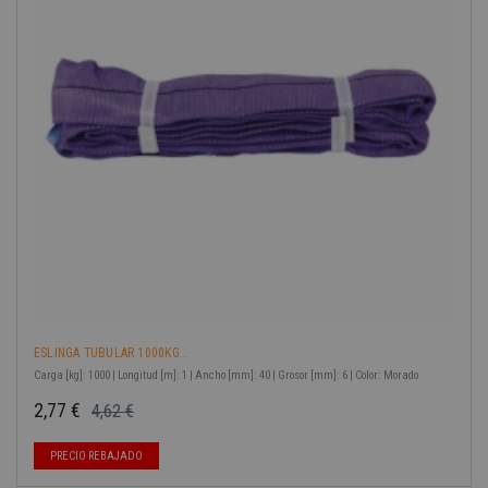
ESLINGA TUBULAR 1000KG...
Carga [kg]: 1000 | Longitud [m]: 1 | Ancho [mm]: 40 | Grosor [mm]: 6 | Color: Morado
2,77 €
4,62 €
Precio base
Precio
-40%
PRECIO REBAJADO