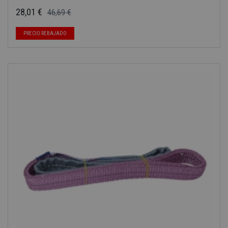
28,01 €
46,69 €
Precio base
Precio
-40%
PRECIO REBAJADO