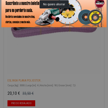
No quiero ahorrar
ESLINGA PLANA POLIESTER...
Carga [kg]: 3000 | Largo [m]: 4 | Ancho [mm]: 90 | Grosor [mm]: 7,5
20,10 €
33,50 €
Precio base
Precio
-40%
PRECIO REBAJADO