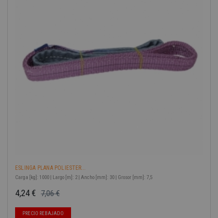
-40%
ESLINGA PLANA POLIESTER...
Carga [kg]: 1000 | Largo [m]: 2 | Ancho [mm]: 30 | Grosor [mm]: 7,5
4,24 €
7,06 €
Precio base
Precio
PRECIO REBAJADO