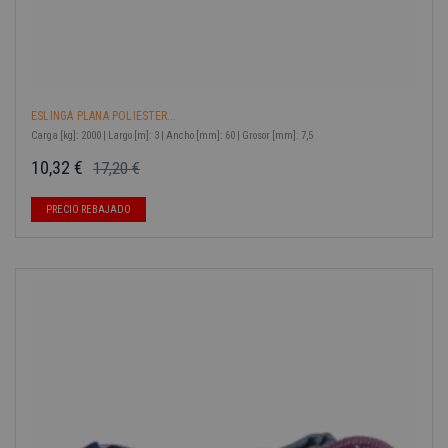
ESLINGA PLANA POLIESTER...
Carga [kg]: 2000 | Largo [m]: 3 | Ancho [mm]: 60 | Grosor [mm]: 7,5
10,32 €
17,20 €
Precio base
Precio
PRECIO REBAJADO