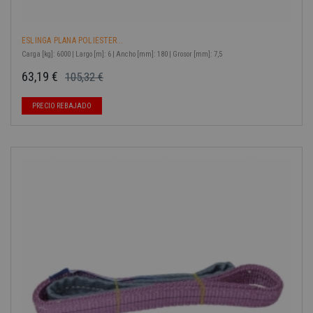
ESLINGA PLANA POLIESTER...
Carga [kg]: 6000 | Largo [m]: 6 | Ancho [mm]: 180 | Grosor [mm]: 7,5
63,19 €
105,32 €
Precio base
Precio
-40%
PRECIO REBAJADO