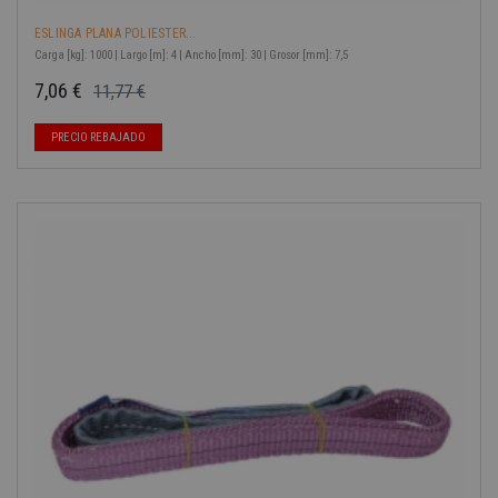
ESLINGA PLANA POLIESTER...
Carga [kg]: 1000 | Largo [m]: 4 | Ancho [mm]: 30 | Grosor [mm]: 7,5
7,06 €
11,77 €
Precio base
Precio
PRECIO REBAJADO
-40%