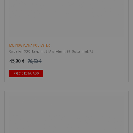
ESLINGA PLANA POLIESTER...
Carga [kg]: 3000 | Largo [m]: 8 | Ancho [mm]: 90 | Grosor [mm]: 7,5
45,90 €
76,50 €
Precio base
Precio
-40%
PRECIO REBAJADO