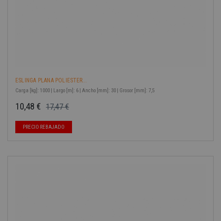
ESLINGA PLANA POLIESTER...
Carga [kg]: 1000 | Largo [m]: 6 | Ancho [mm]: 30 | Grosor [mm]: 7,5
10,48 €
17,47 €
Precio base
Precio
PRECIO REBAJADO