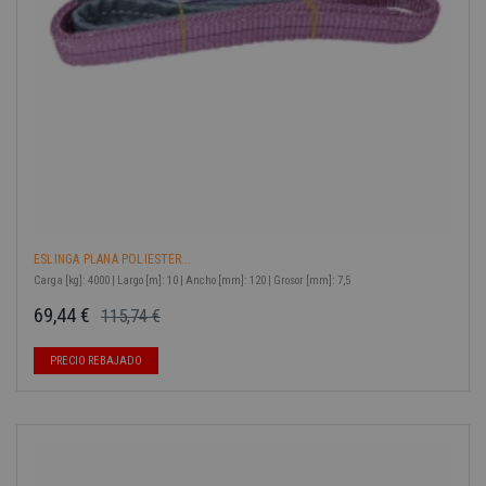
ESLINGA PLANA POLIESTER...
Carga [kg]: 4000 | Largo [m]: 10 | Ancho [mm]: 120 | Grosor [mm]: 7,5
69,44 €
115,74 €
Precio base
Precio
-40%
PRECIO REBAJADO