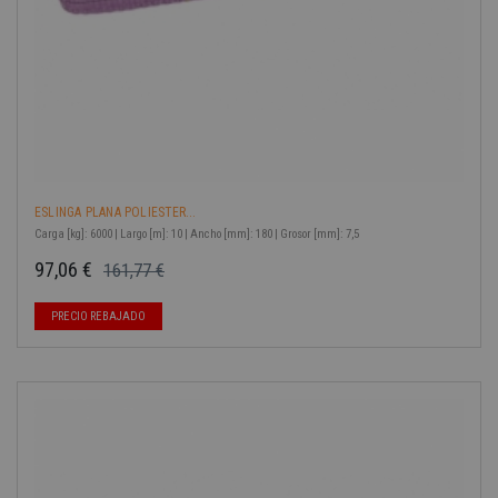
ESLINGA PLANA POLIESTER...
Carga [kg]: 6000 | Largo [m]: 10 | Ancho [mm]: 180 | Grosor [mm]: 7,5
97,06 €
161,77 €
Precio base
Precio
-40%
PRECIO REBAJADO