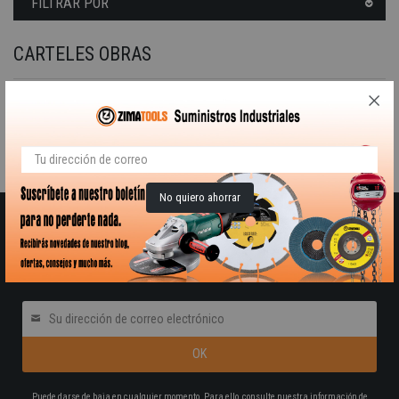
FILTRAR POR
CARTELES OBRAS
Señal Polipropileno Celular 600x600mm Paso cortado
Lamentamos las molestias.
Realice una nueva búsqueda sobre su interés
No quiero ahorrar
RECIBE NUESTRO BOLETÍN DE OFERTAS Y
NOVEDADES
Pon tú correo electrónico
Puede darse de baja en cualquier momento. Para ello, consulte nuestra información de