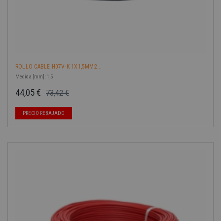
ROLLO CABLE H07V-K 1X1,5MM2...
Medida [mm]: 1,5
44,05 €
73,42 €
Precio base
Precio
-40%
PRECIO REBAJADO