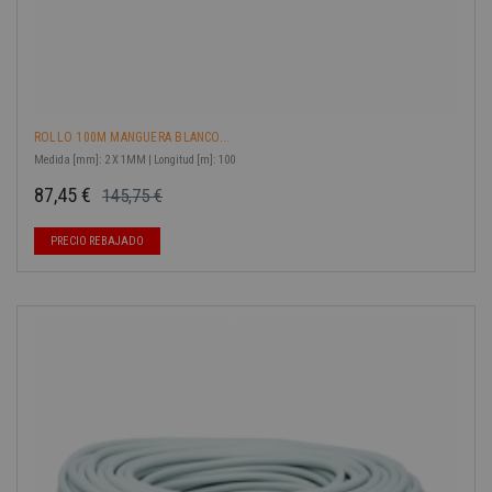
ROLLO 100M MANGUERA BLANCO...
Medida [mm]: 2 X 1MM | Longitud [m]: 100
87,45 €
145,75 €
Precio base
Precio
-40%
PRECIO REBAJADO