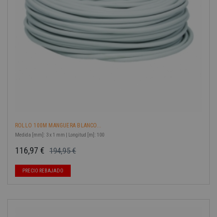
ROLLO 100M MANGUERA BLANCO...
Medida [mm]: 3 x 1 mm | Longitud [m]: 100
116,97 €
194,95 €
Precio base
Precio
-40%
PRECIO REBAJADO