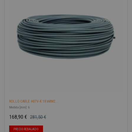
ROLLO CABLE H07V-K 1X6MM2...
Medida [mm]: 6
168,90 €
281,50 €
Precio base
Precio
-40%
PRECIO REBAJADO