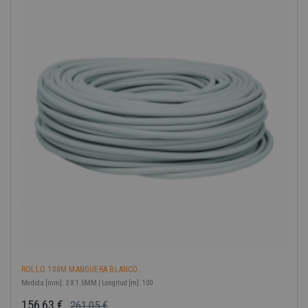
ROLLO 100M MANGUERA BLANCO...
Medida [mm]: 3 X 1.5MM | Longitud [m]: 100
156,63 €
261,05 €