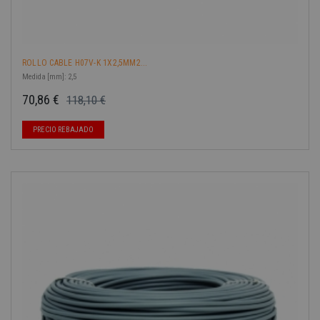
ROLLO CABLE H07V-K 1X2,5MM2...
Medida [mm]: 2,5
70,86 €
118,10 €
Precio base
Precio
-40%
PRECIO REBAJADO