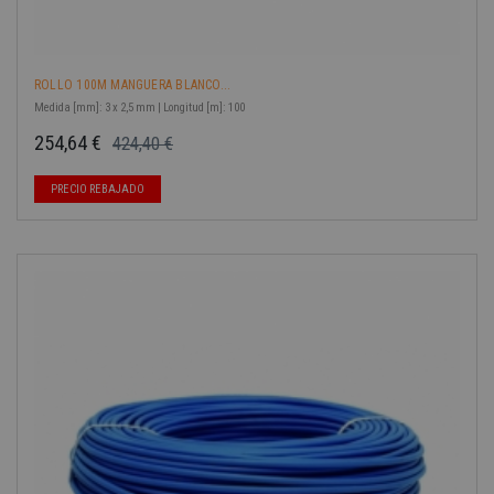
ROLLO 100M MANGUERA BLANCO...
Medida [mm]: 3 x 2,5 mm | Longitud [m]: 100
254,64 €
424,40 €
Precio base
Precio
-40%
PRECIO REBAJADO