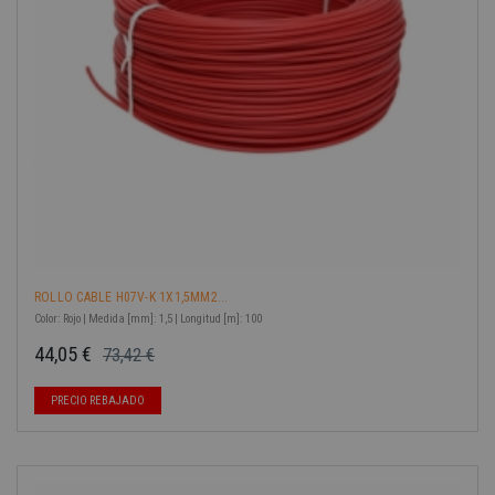
ROLLO CABLE H07V-K 1X1,5MM2...
Color: Rojo | Medida [mm]: 1,5 | Longitud [m]: 100
44,05 €
73,42 €
Precio base
Precio
-40%
PRECIO REBAJADO