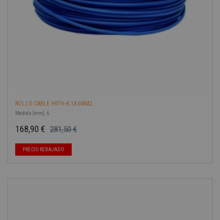
ROLLO CABLE H07V-K 1X6MM2...
Medida [mm]: 6
168,90 €
281,50 €
Precio base
Precio
-40%
PRECIO REBAJADO