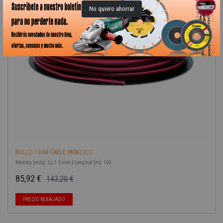
No quiero ahorrar
ROLLO 100M CABLE PARALELO...
Medida [mm]: 2 x 1.5 mm | Longitud [m]: 100
85,92 €
143,20 €
Precio base
Precio
-40%
PRECIO REBAJADO