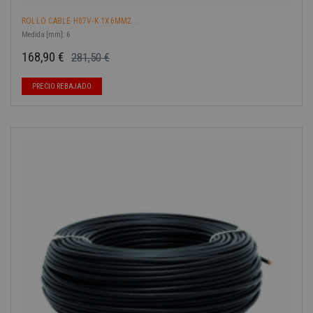
ROLLO CABLE H07V-K 1X6MM2...
Medida [mm]: 6
168,90 €
281,50 €
Precio base
Precio
-40%
PRECIO REBAJADO