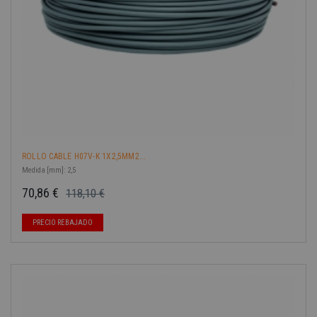
ROLLO CABLE H07V-K 1X2,5MM2...
Medida [mm]: 2,5
70,86 €
118,10 €
Precio base
Precio
-40%
PRECIO REBAJADO