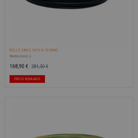
ROLLO CABLE H07V-K 1X6MM2...
Medida [mm]: 6
168,90 €
281,50 €
Precio base
Precio
-40%
PRECIO REBAJADO