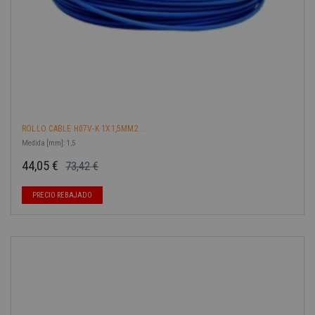
ROLLO CABLE H07V-K 1X1,5MM2...
Medida [mm]: 1,5
44,05 €
73,42 €
Precio base
Precio
PRECIO REBAJADO