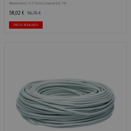
Medida [mm]: 2 x 0.75mm | Longitud [m]: 100
58,02 €
96,70 €
Precio base
Precio
-40%
PRECIO REBAJADO