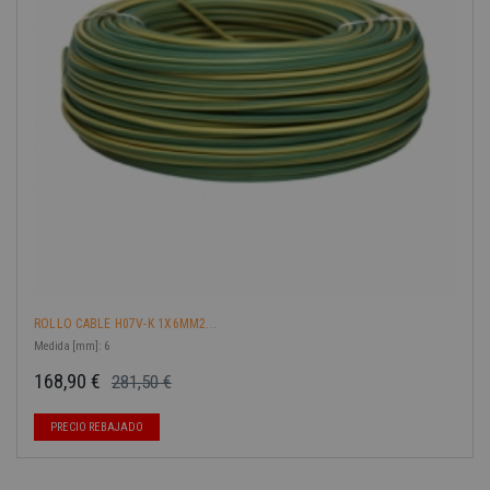
ROLLO CABLE H07V-K 1X6MM2...
Medida [mm]: 6
168,90 €
281,50 €
Precio base
Precio
-40%
PRECIO REBAJADO