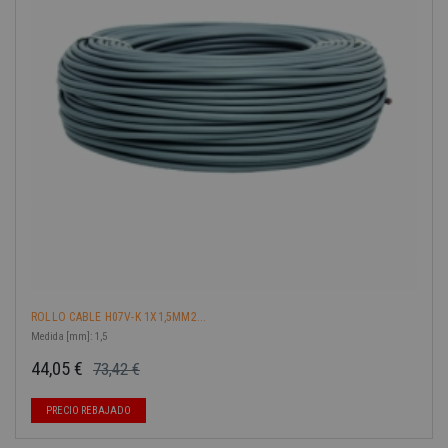
-40%
ROLLO CABLE H07V-K 1X1,5MM2...
Medida [mm]: 1,5
44,05 €
73,42 €
Precio base
Precio
PRECIO REBAJADO