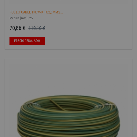
ROLLO CABLE H07V-K 1X2,5MM2...
Medida [mm]: 2,5
70,86 €
118,10 €
Precio base
Precio
-40%
PRECIO REBAJADO