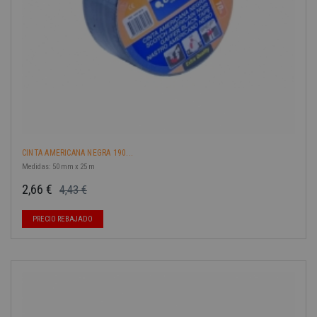
CINTA AMERICANA NEGRA 190...
Medidas: 50 mm x 25 m
2,66 €
4,43 €
Precio base
Precio
PRECIO REBAJADO