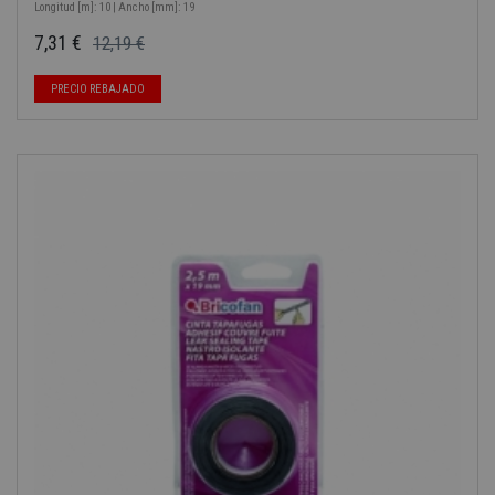
Longitud [m]: 10 | Ancho [mm]: 19
7,31 €
12,19 €
Precio base
Precio
PRECIO REBAJADO
-40%