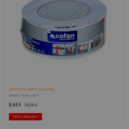
-40%
CINTA DE ALUMINIO 30 MICRAS...
Medidas: 75 mm x 45 m
8,44 €
14,06 €
Precio base
Precio
PRECIO REBAJADO