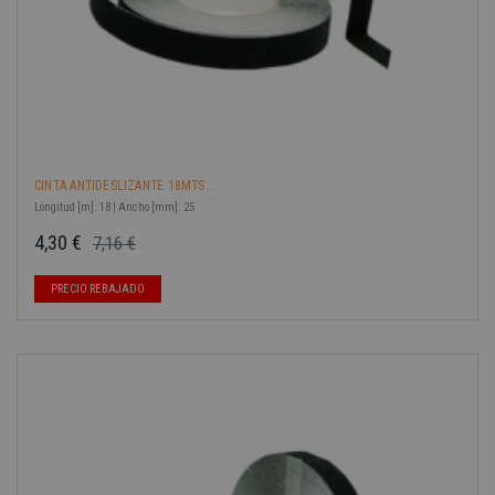
CINTA ANTIDESLIZANTE 18MTS...
Longitud [m]: 18 | Ancho [mm]: 25
4,30 €
7,16 €
Precio base
Precio
PRECIO REBAJADO