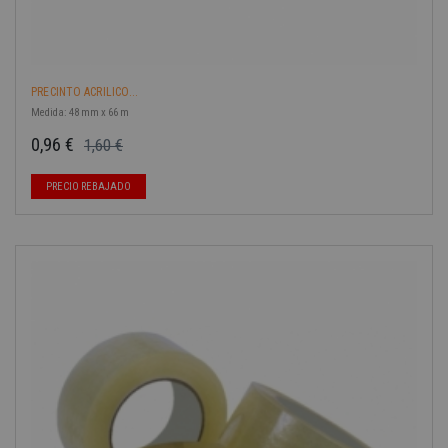
PRECINTO ACRILICO...
Medida: 48 mm x 66 m
0,96 €
1,60 €
Precio base
Precio
PRECIO REBAJADO
-40%