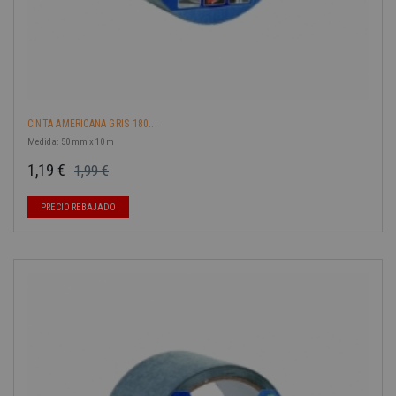
CINTA AMERICANA GRIS 180...
Medida: 50 mm x 10 m
1,19 €
1,99 €
Precio base
Precio
PRECIO REBAJADO
-40%