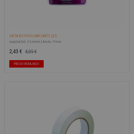
CINTA AUTOVULCANIZANTE (2,5...
Longitud [m]: 2.5 metros | Ancho: 19 mm
2,43 €
4,05 €
Precio base
Precio
PRECIO REBAJADO
-40%