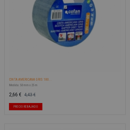
CINTA AMERICANA GRIS 180...
Medida: 50 mm x 25 m
2,66 €
4,43 €
Precio base
Precio
PRECIO REBAJADO