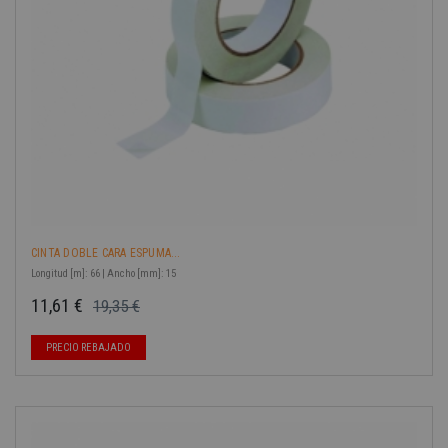
CINTA DOBLE CARA ESPUMA...
Longitud [m]: 66 | Ancho [mm]: 15
11,61 €
19,35 €
Precio base
Precio
PRECIO REBAJADO