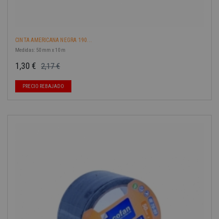
CINTA AMERICANA NEGRA 190...
Medidas: 50 mm x 10 m
1,30 €
2,17 €
Precio base
Precio
PRECIO REBAJADO
-40%