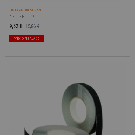
CINTA ANTIDESLIZANTE...
Anchura [mm]: 50
9,52 €
15,86 €
Precio base
Precio
PRECIO REBAJADO
-40%