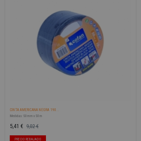
-40%
CINTA AMERICANA NEGRA 190...
Medidas: 50 mm x 50 m
5,41 €
9,02 €
Precio base
Precio
PRECIO REBAJADO