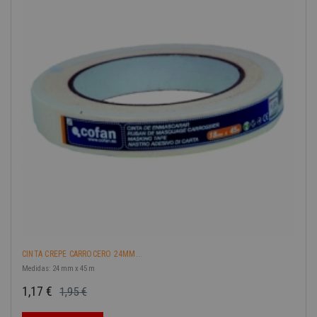
-40%
CINTA CREPE CARROCERO 24MM...
Medidas: 24 mm x 45 m
1,17 €
1,95 €
Precio base
Precio