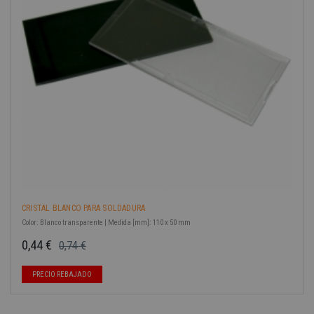
-40%
CRISTAL BLANCO PARA SOLDADURA
Color: Blanco transparente | Medida [mm]: 110 x 50 mm
0,44 €
0,74 €
Precio base
Precio
PRECIO REBAJADO