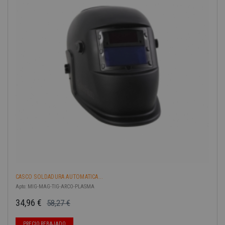
-40%
CASCO SOLDADURA AUTOMATICA...
Apto: MIG-MAG-TIG-ARCO-PLASMA
34,96 €
58,27 €
Precio base
Precio
PRECIO REBAJADO