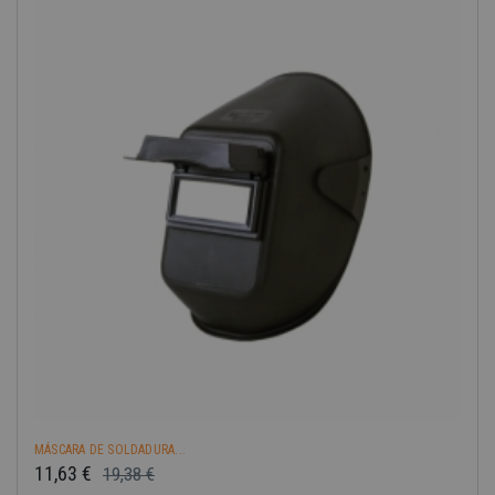
-40%
MÁSCARA DE SOLDADURA...
11,63 €
19,38 €
Precio base
Precio