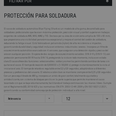
FILTRAR POR
PROTECCIÓN PARA SOLDADURA
El casco de soldadura automático Blue Flying Shark es un modelo de alta gama, desarrollado para
soldadores profesionales que buscan máxima protección, precisión visual y confort superior en trabajos
exigentes de soldadura ARC, MIG, MAG y TIG. Destaca por su área de visión extra amplia de 100 x 65 mm,
que proporciona una visibilidad panorámica excepcional y mejora el control del cordón de soldadura,
reduciendo la fatiga visual. Está fabricado en poliamida (nylon) de alta resistencia a impactos,
garantizando durabilidad y seguridad incluso en entornos industriales severos. Incorpora un filtro de
oscurecimiento automático avanzado con 4 sensores, que aseguran una detección rápida y precisa del
arco en cualquier posición. Dispone de dos rangos de oscurecimiento variables: DIN 4–9 y DIN 9–13, con
protección permanente UV/IR hasta DIN 16, protegiendo la vista en todo momento, incluso en estado
claro.El casco ofrece dos funciones seleccionables: soldar y esmerilar, permitiendo cambiar de tarea sin
quitarse el casco. El tiempo de reacción de 0,000033 s (1/30,000 s) protege instantáneamente la vista al
iniciarse el arco. El tiempo de retardo es regulable entre 0,3 y 0,9 segundos, adaptándose a diferentes
procesos y preferencias del usuario. El retorno a color claro se mantiene siempre entre 0,25 y 0,8 segundos.
Con un peso equilibrado de 480 g, incorpora un arnés de gran confort, totalmente ajustable y
antideslizante, con sistema de bloqueo por clic en la parte superior, que permite mantener el casco
levantado sin que se baje voluntariamente, facilitando el trabajo continuo con las manos libres. Cumple
con el Reglamento (UE) 2016/425 y las normativas EN-379: 2003-12+A1:2009 y EN ISO 16321-2:2021,
garantizando su conformidad como equipo de protección individual a alto nivel.
12
Relevancia