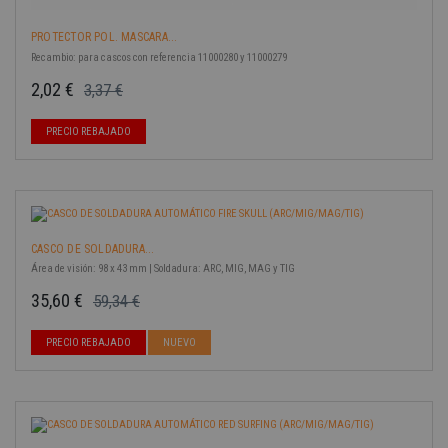
PROTECTOR POL. MASCARA...
Recambio: para cascos con referencia 11000280 y 11000279
2,02 €
3,37 €
Precio base
Precio
-40%
PRECIO REBAJADO
CASCO DE SOLDADURA...
Área de visión: 98 x 43 mm | Soldadura: ARC, MIG, MAG y TIG
35,60 €
59,34 €
Precio base
Precio
-40%
PRECIO REBAJADO
NUEVO