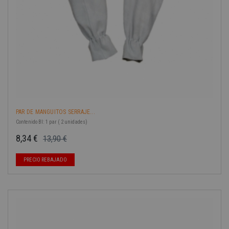
PAR DE MANGUITOS SERRAJE...
Contenido Bl: 1 par ( 2 unidades)
8,34 €
13,90 €
Precio base
Precio
PRECIO REBAJADO