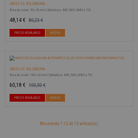
CASCO DE SOLDADURA...
Área de visión: 95 x 55 mm | Soldadura: ARC, MIG, MAG y TIG
48,14 €
80,23 €
Precio base
Precio
-40%
PRECIO REBAJADO
NUEVO
CASCO DE SOLDADURA...
Área de visión: 100 x 65 mm | Soldadura: ARC, MIG, MAG y TIG
60,18 €
100,30 €
Precio base
Precio
PRECIO REBAJADO
NUEVO
Mostrando 1-12 de 12 artículo(s)