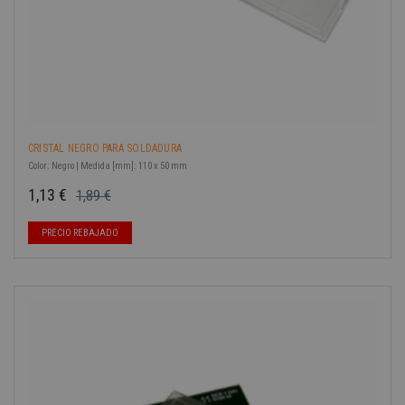
CRISTAL NEGRO PARA SOLDADURA
Color: Negro | Medida [mm]: 110 x 50 mm
1,13 €
1,89 €
Precio base
Precio
PRECIO REBAJADO