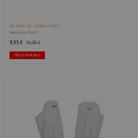
DELANTAL PIEL SERRAJE 90X55...
Medida [cm]: 90 x 55
9,95 €
16,58 €
Precio base
Precio
PRECIO REBAJADO
-40%