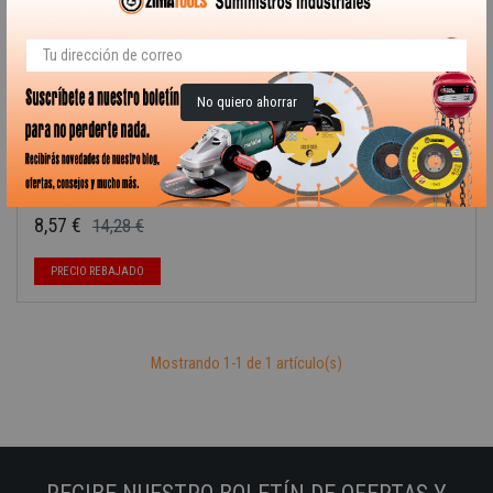
No quiero ahorrar
TERMOSTATO ANALOGICO...
8,57 €
14,28 €
Precio base
Precio
PRECIO REBAJADO
Mostrando 1-1 de 1 artículo(s)