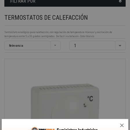
FILTRAR POR
TERMOSTATOS DE CALEFACCIÓN
Termostato analógico para calefacción, con regulación de temperatura manual y oscilación de
temperatura entre 5 y 35 grados centígrados. De fácil instalación. Color blanco.
1
Relevancia