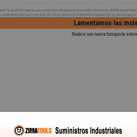
d N.º 8, con oferta especial, que incluye:Dos radiadores de mica modelo Astana con 2000 W, temporizador
 almohadilla eléctrica cervical de 65 x 38 cm (referencia 4100 4144)Consíguelo ya a un precio especial 
Lamentamos las mole
Realice una nueva búsqueda sobre