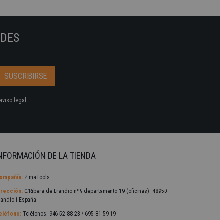
ADES
aviso legal.
NFORMACIÓN DE LA TIENDA
ompañía:
ZimaTools
irección:
C/Ribera de Erandio nº9 departamento 19 (oficinas). 48950
randio i España
eléfono:
Teléfonos: 946 52 88 23 / 695 81 59 19