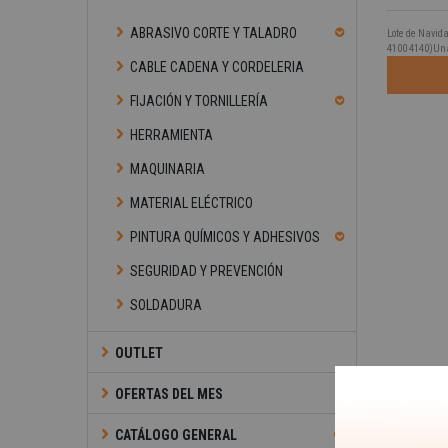
ABRASIVO CORTE Y TALADRO
Lote de Navida
4100 4140)Una
CABLE CADENA Y CORDELERIA
FIJACIÓN Y TORNILLERÍA
HERRAMIENTA
MAQUINARIA
MATERIAL ELÉCTRICO
PINTURA QUÍMICOS Y ADHESIVOS
SEGURIDAD Y PREVENCIÓN
SOLDADURA
OUTLET
OFERTAS DEL MES
CATÁLOGO GENERAL