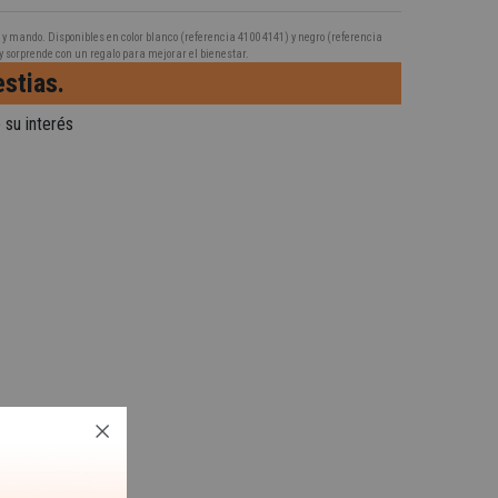
 y mando. Disponibles en color blanco (referencia 4100 4141) y negro (referencia
y sorprende con un regalo para mejorar el bienestar.
stias.
 su interés