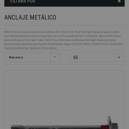
FILTRAR POR
ANCLAJE METÁLICO
Palomilla con muelle y gancho con métricas Ø 4, 5, 6 y 8 mm. Para hormigón hueco, escayola y cartón
yeso. Ambos elementos están disponibles con varilla roscada de fácil instalación. Basculantes útiles
para cartón yeso y hormigón hueco. Palomillas útiles para cartón yeso, hormigón hueco y escayola.
Basculante por gravedad para fijación de elementos ligeros en falsos techos. Palomilla con muelle para
fijación de elementos ligeros en falsos techos.
60
Relevancia
-40%