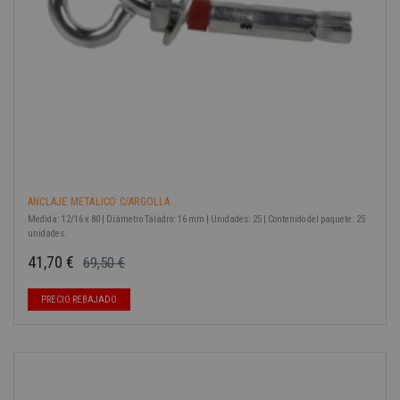
ANCLAJE METALICO C/ARGOLLA...
Medida: 12/16 x 80 | Diámetro Taladro: 16 mm | Unidades: 25 | Contenido del paquete: 25
unidades.
41,70 €
69,50 €
Precio base
Precio
PRECIO REBAJADO