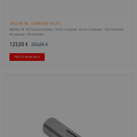
TACO METAL. EXPANSION GOLPE...
Medida: M - 8 | Diámetro Taladro: 10 mm | Longitud: 30 mm | Unidades: 100 | Contenido
del paquete: 100 unidades.
123,00 €
205,00 €
Precio base
Precio
PRECIO REBAJADO
-40%