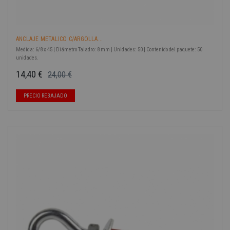
ANCLAJE METALICO C/ARGOLLA...
Medida: 6/8 x 45 | Diámetro Taladro: 8 mm | Unidades: 50 | Contenido del paquete: 50
unidades.
14,40 €
24,00 €
Precio base
Precio
PRECIO REBAJADO
-40%