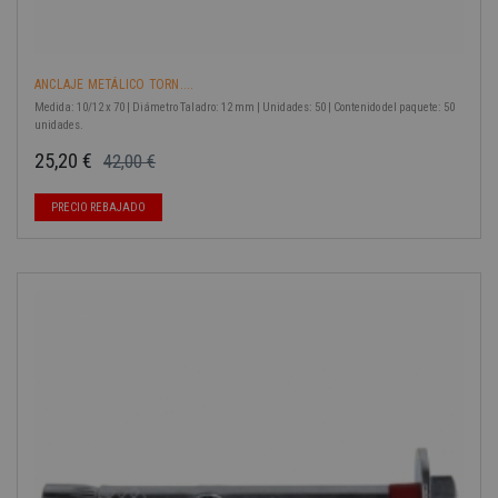
ANCLAJE METÁLICO TORN....
Medida: 10/12 x 70 | Diámetro Taladro: 12 mm | Unidades: 50 | Contenido del paquete: 50
unidades.
25,20 €
42,00 €
Precio base
Precio
PRECIO REBAJADO
-40%