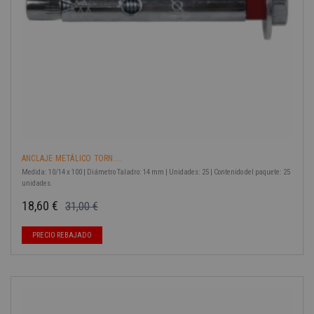
ANCLAJE METÁLICO TORN....
Medida: 10/14 x 100 | Diámetro Taladro: 14 mm | Unidades: 25 | Contenido del paquete: 25
unidades.
18,60 €
31,00 €
Precio base
Precio
PRECIO REBAJADO