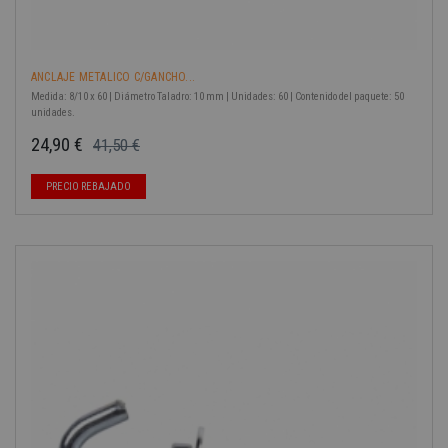
ANCLAJE METALICO C/GANCHO...
Medida: 8/10 x 60 | Diámetro Taladro: 10 mm | Unidades: 60 | Contenido del paquete: 50
unidades.
24,90 €
41,50 €
Precio base
Precio
PRECIO REBAJADO
-40%