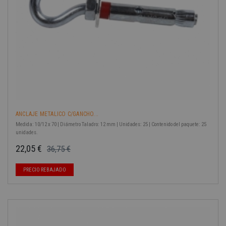
ANCLAJE METALICO C/GANCHO...
Medida: 10/12 x 70 | Diámetro Taladro: 12 mm | Unidades: 25 | Contenido del paquete: 25
unidades.
22,05 €
36,75 €
Precio base
Precio
PRECIO REBAJADO