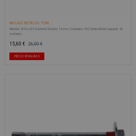
ANCLAJE METÁLICO TORN....
Medida: 8/10 x 60 | Diámetro Taladro: 10 mm | Unidades: 50 | Contenido del paquete: 50
unidades.
15,60 €
26,00 €
Precio base
Precio
PRECIO REBAJADO
-40%