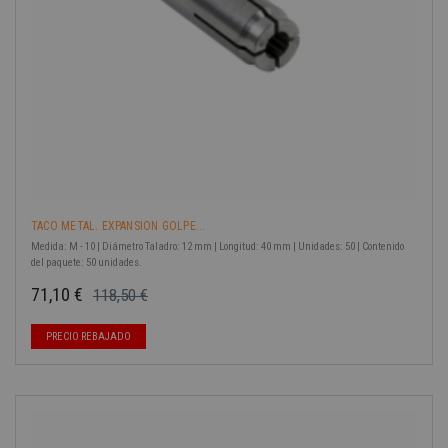
TACO METAL. EXPANSION GOLPE...
Medida: M - 10 | Diámetro Taladro: 12 mm | Longitud: 40 mm | Unidades: 50 | Contenido
del paquete: 50 unidades.
71,10 €
118,50 €
Precio base
Precio
PRECIO REBAJADO