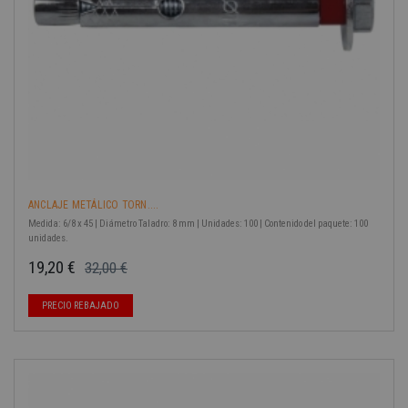
ANCLAJE METÁLICO TORN....
Medida: 6/8 x 45 | Diámetro Taladro: 8 mm | Unidades: 100 | Contenido del paquete: 100
unidades.
19,20 €
32,00 €
Precio base
Precio
PRECIO REBAJADO