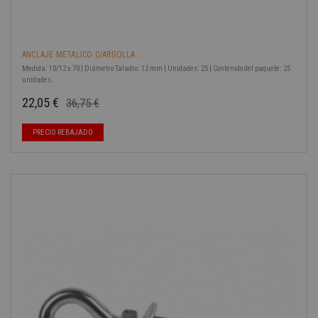
ANCLAJE METALICO C/ARGOLLA...
Medida: 10/12 x 70 | Diámetro Taladro: 12 mm | Unidades: 25 | Contenido del paquete: 25
unidades.
22,05 €
36,75 €
Precio base
Precio
PRECIO REBAJADO
-40%