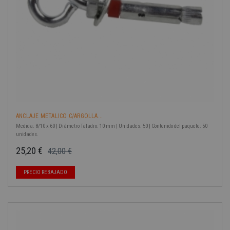
ANCLAJE METALICO C/ARGOLLA...
Medida: 8/10 x 60 | Diámetro Taladro: 10 mm | Unidades: 50 | Contenido del paquete: 50
unidades.
25,20 €
42,00 €
Precio base
Precio
PRECIO REBAJADO