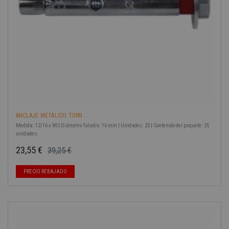
ANCLAJE METÁLICO TORN....
Medida: 12/16 x 80 | Diámetro Taladro: 16 mm | Unidades: 25 | Contenido del paquete: 25
unidades.
23,55 €
39,25 €
Precio base
Precio
PRECIO REBAJADO