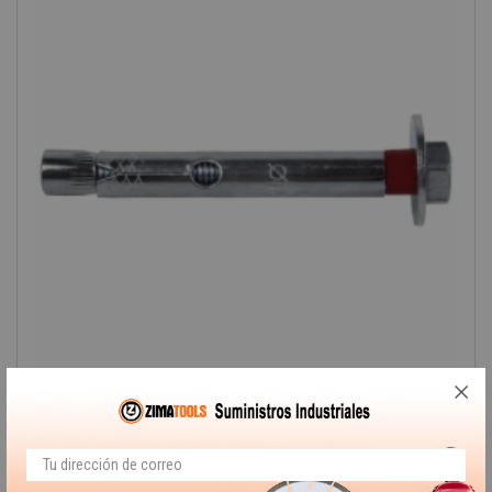
-40%
ANCLAJE METÁLICO TORN....
Medida: 16/20 x 110 | Diámetro Taladro: 20 mm | Unidades: 10 | Contenido del paquete: 10
unidades.
25,92 €
43,20 €