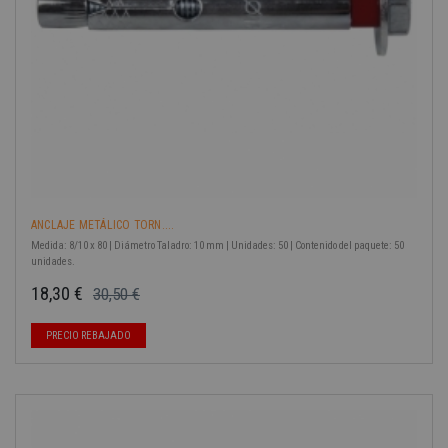
ANCLAJE METÁLICO TORN....
Medida: 8/10 x 80 | Diámetro Taladro: 10 mm | Unidades: 50 | Contenido del paquete: 50
unidades.
18,30 €
30,50 €
Precio base
Precio
PRECIO REBAJADO