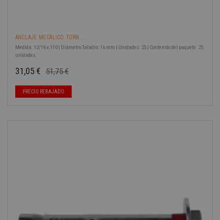
ANCLAJE METÁLICO TORN....
Medida: 12/16 x 110 | Diámetro Taladro: 16 mm | Unidades: 25 | Contenido del paquete: 25
unidades.
31,05 €
51,75 €
Precio base
Precio
PRECIO REBAJADO
-40%