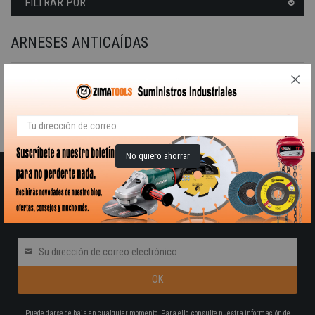
FILTRAR POR
ARNESES ANTICAÍDAS
Cinturón de sujeción/ posicionamiento durante el trabajo “confort” con 2 anillas en D laterales.
Lamentamos las molestias.
Realice una nueva búsqueda sobre su interés
No quiero ahorrar
RECIBE NUESTRO BOLETÍN DE OFERTAS Y
NOVEDADES
Pon tú correo electrónico
Puede darse de baja en cualquier momento. Para ello, consulte nuestra información de