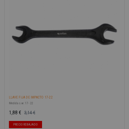
-40%
LLAVE FIJA DE IMPACTO 17-22
Medida s.w: 17 - 22
1,88 €
3,14 €
Precio base
Precio
PRECIO REBAJADO