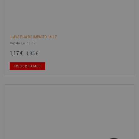
LLAVE FIJA DE IMPACTO 16-17
Medida s.w: 16 - 17
1,17 €
1,95 €
Precio base
Precio
PRECIO REBAJADO
-40%