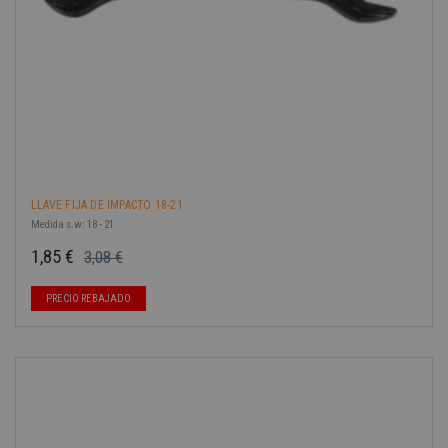
LLAVE FIJA DE IMPACTO 18-21
Medida s.w: 18 - 21
1,85 €
3,08 €
Precio base
Precio
PRECIO REBAJADO