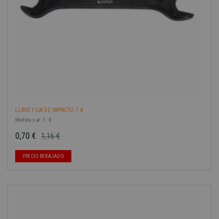
LLAVE FIJA DE IMPACTO 7-8
Medida s.w: 7 - 8
0,70 €
1,16 €
Precio base
Precio
PRECIO REBAJADO