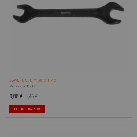
LLAVE FIJA DE IMPACTO 11-13
Medida s.w: 11 - 13
0,88 €
1,46 €
Precio base
Precio
PRECIO REBAJADO