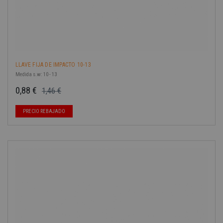
LLAVE FIJA DE IMPACTO 10-13
Medida s.w: 10 - 13
0,88 €
1,46 €
Precio base
Precio
PRECIO REBAJADO
-40%