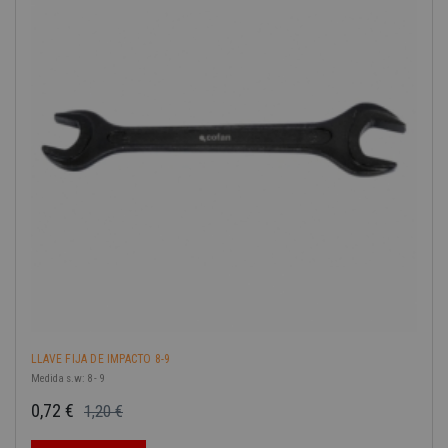
-40%
LLAVE FIJA DE IMPACTO 8-9
Medida s.w: 8 - 9
0,72 €
1,20 €
Precio base
Precio