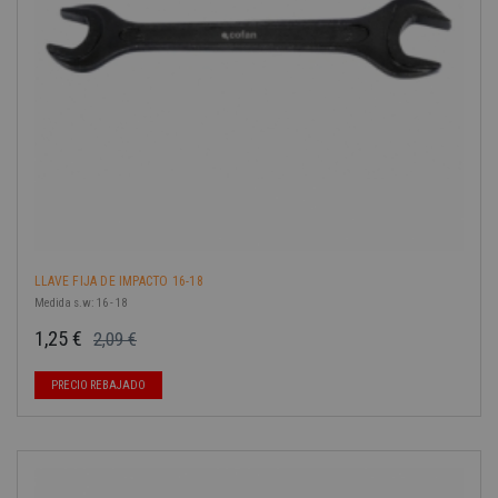
LLAVE FIJA DE IMPACTO 16-18
Medida s.w: 16 - 18
1,25 €
2,09 €
Precio base
Precio
PRECIO REBAJADO