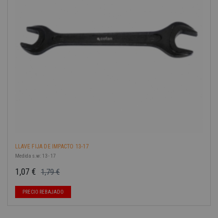
-40%
LLAVE FIJA DE IMPACTO 13-17
Medida s.w: 13 - 17
1,07 €
1,79 €
Precio base
Precio
PRECIO REBAJADO