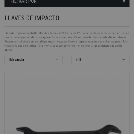
FILTRAR POR
LLAVES DE IMPACTO
Llave de impacto de estrella. Medidas desde sw 24 hasta sw 120. Para montajes especialmente difíciles
y con altas exigencias de par de apriete. Fabricada en acero Cromo vanadio fosfatado de alta resistencia.
Frecuente y solicitada en los talleres mecánicos, esta llave de impacto reducirá sus esfuerzos para aflojar
y apretar tuercas o tornillos. Para montajes especialmente difíciles y con altas exigencias de par de
apriete
60
Relevancia
-40%