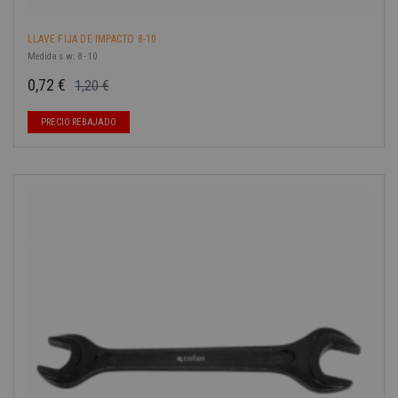
LLAVE FIJA DE IMPACTO 8-10
Medida s.w: 8 - 10
0,72 €
1,20 €
Precio base
Precio
PRECIO REBAJADO
-40%