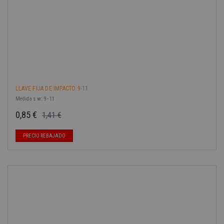
LLAVE FIJA DE IMPACTO 9-11
Medida s.w: 9 - 11
0,85 €
1,41 €
Precio base
Precio
PRECIO REBAJADO