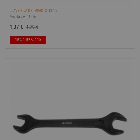
LLAVE FIJA DE IMPACTO 13-16
Medida s.w: 13 - 16
1,07 €
1,79 €
Precio base
Precio
PRECIO REBAJADO
-40%