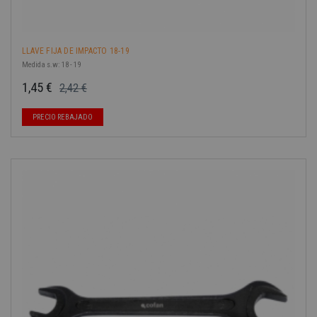
LLAVE FIJA DE IMPACTO 18-19
Medida s.w: 18 - 19
1,45 €
2,42 €
Precio base
Precio
PRECIO REBAJADO
-40%