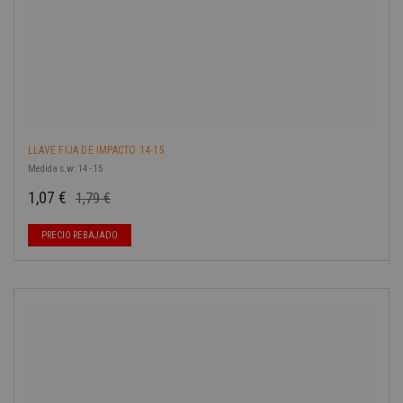
LLAVE FIJA DE IMPACTO 14-15
Medida s.w: 14 - 15
1,07 €
1,79 €
Precio base
Precio
PRECIO REBAJADO