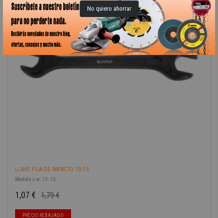
No quiero ahorrar
-40%
LLAVE FIJA DE IMPACTO 13-15
Medida s.w: 13 - 15
1,07 €
1,79 €
Precio base
Precio
PRECIO REBAJADO