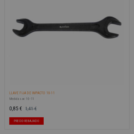
-40%
LLAVE FIJA DE IMPACTO 10-11
Medida s.w: 10 - 11
0,85 €
1,41 €
Precio base
Precio
PRECIO REBAJADO