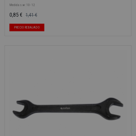
Medida s.w: 10 - 12
0,85 €
1,41 €
Precio base
Precio
PRECIO REBAJADO
-40%