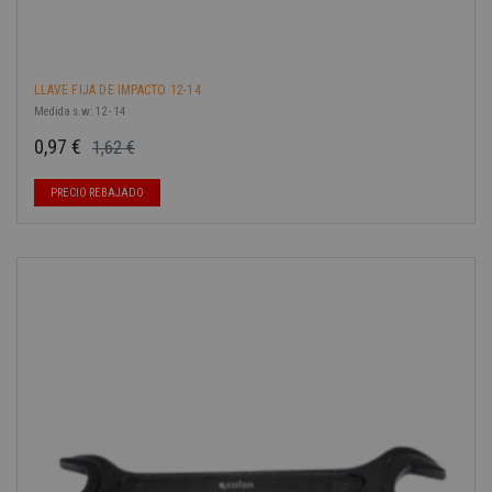
LLAVE FIJA DE IMPACTO 12-14
Medida s.w: 12 - 14
0,97 €
1,62 €
Precio base
Precio
PRECIO REBAJADO
-40%