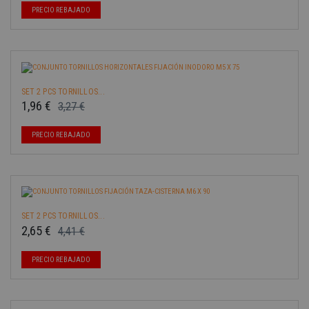
-40%
PRECIO REBAJADO
SET 2 PCS TORNILLOS...
1,96 €
3,27 €
Precio base
Precio
-40%
PRECIO REBAJADO
SET 2 PCS TORNILLOS...
2,65 €
4,41 €
Precio base
Precio
-40%
PRECIO REBAJADO