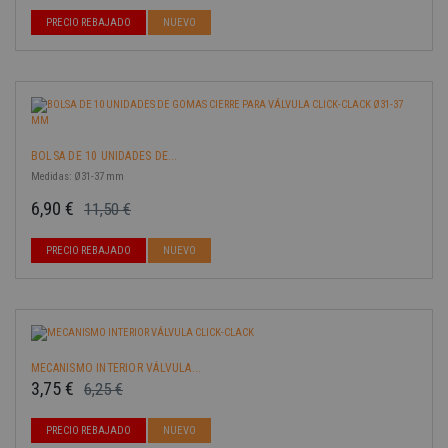
-40%
PRECIO REBAJADO
NUEVO
BOLSA DE 10 UNIDADES DE...
Medidas: Ø31-37 mm
6,90 €
11,50 €
Precio base
Precio
-40%
PRECIO REBAJADO
NUEVO
MECANISMO INTERIOR VÁLVULA...
3,75 €
6,25 €
Precio base
Precio
-40%
PRECIO REBAJADO
NUEVO