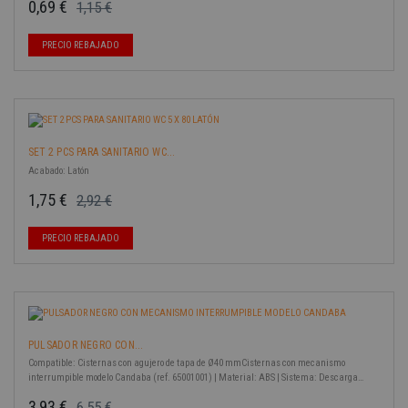
0,69 €
1,15 €
Precio base
Precio
-40%
PRECIO REBAJADO
SET 2 PCS PARA SANITARIO WC...
Acabado: Latón
1,75 €
2,92 €
Precio base
Precio
-40%
PRECIO REBAJADO
PULSADOR NEGRO CON...
Compatible: Cisternas con agujero de tapa de Ø40 mmCisternas con mecanismo
interrumpible modelo Candaba (ref. 65001001) | Material: ABS | Sistema: Descarga
simple
3,93 €
6,55 €