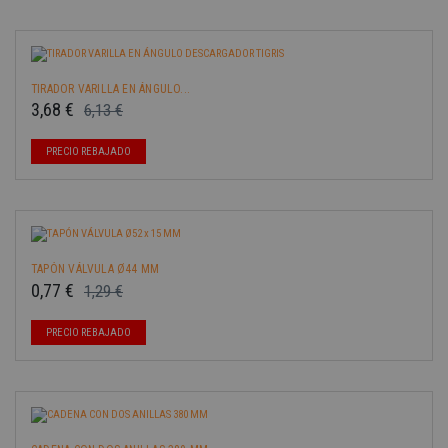
TIRADOR VARILLA EN ÁNGULO...
3,68 €
6,13 €
Precio base
Precio
-40%
PRECIO REBAJADO
TAPÓN VÁLVULA Ø44 MM
0,77 €
1,29 €
Precio base
Precio
-40%
PRECIO REBAJADO