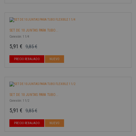
SET DE 10 JUNTAS PARA TUBO...
Conexión: 1 1/4
5,91 €
9,85 €
Precio base
Precio
-40%
PRECIO REBAJADO
NUEVO
SET DE 10 JUNTAS PARA TUBO...
Conexión: 1 1/2
5,91 €
9,85 €
Precio base
Precio
-40%
PRECIO REBAJADO
NUEVO