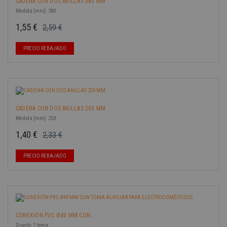
CADENA CON DOS ANILLAS 380 MM
Medida [mm]: 380
1,55 €
2,59 €
Precio base
Precio
-40%
PRECIO REBAJADO
CADENA CON DOS ANILLAS 250 MM
Medida [mm]: 250
1,40 €
2,33 €
Precio base
Precio
-40%
PRECIO REBAJADO
CONEXIÓN PVC Ø40 MM CON...
Diseño: 1 toma