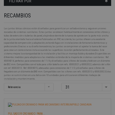
FILTRAR POR
RECAMBIOS
Las juntas tóricas cónicas están diseñadas para garantizar un sellado estanco y seguro en uniones
roscadas de sistemas sanitarios. Estas juntas se colocan habitualmente en conexiones entre sifones y
tubos de extensión o tuberías de pared, alojándose dentro de la tuerca de apriete con la parte más ancha
de la junta orientada hacia el exterior.Fabricadas en PVC resistente, las juntas ofrecen una excelente
capacidad de comprensión y adaptación, evitando fugas en instalaciones de fontanería domésticas y
profesionales.Gracias a su diseño troncocónico, las juntas se comprimen al apretar la tuerca del racor
para crear un cierre estanco incluso cuando las superficies no están perfectamente alineadas. Este
sistema mejora la estanqueidad de la instalación y facilita un montaje fiable y duradero.Disponibles en
diferentes medidas para adaptarse a las medidas estándar de la mayoría de sistemas sanitarios:· Ref.
65006014, perfectas para conexiones de 1 1/4 y diseñadas para sifones de lavabo y bidé con un diámetro
de Ø32 mm. Compatibles con el tubo para sifón botella con refs. 65002021 y 65002022, además del sifón
con ref. 65002013.· Ref. 65006015, adecuadas para conexiones de 1 1/2 y diseñadas para sifones de
fregadero con un diámetro de Ø40 mm. Compatibles con los sifones con refs. 65002013 y 65002002.Estas
juntas se suministran en una bolsa con 10 unidades para utilizarse en diferentes trabajos de
instalación y mantenimiento.
-40%
31
Relevancia
PULSADOR CROMADO PARA...