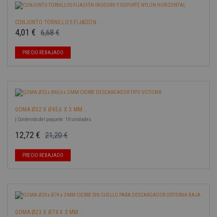
CONJUNTO TORNILLOS FIJACIÓN...
4,01 €
6,68 €
Precio base
Precio
-40%
PRECIO REBAJADO
GOMA Ø32 X Ø65,6 X 3 MM...
| Contenido del paquete: 10 unidades.
12,72 €
21,20 €
Precio base
Precio
-40%
PRECIO REBAJADO
GOMA Ø23 X Ø74 X 3 MM...