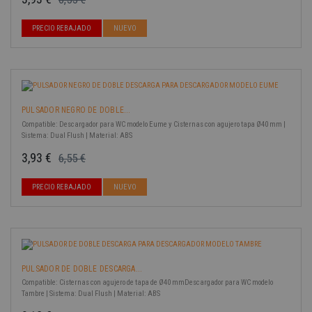
Precio base
Precio
-40%
PRECIO REBAJADO
NUEVO
PULSADOR NEGRO DE DOBLE...
Compatible: Descargador para WC modelo Eume y Cisternas con agujero tapa Ø40 mm |
Sistema: Dual Flush | Material: ABS
3,93 €
6,55 €
Precio base
Precio
-40%
PRECIO REBAJADO
NUEVO
PULSADOR DE DOBLE DESCARGA...
Compatible: Cisternas con agujero de tapa de Ø40 mmDescargador para WC modelo
Tambre | Sistema: Dual Flush | Material: ABS