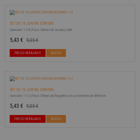
SET DE 10 JUNTAS CÓNICAS...
Conexión: 1 1/4 | Para: Sifones de lavabo y bidé
5,43 €
9,05 €
Precio base
Precio
-40%
PRECIO REBAJADO
NUEVO
SET DE 10 JUNTAS CÓNICAS...
Conexión: 1 1/2 | Para: Sifones de fregadero con un diámetro de Ø40 mm
5,43 €
9,05 €
Precio base
Precio
PRECIO REBAJADO
NUEVO