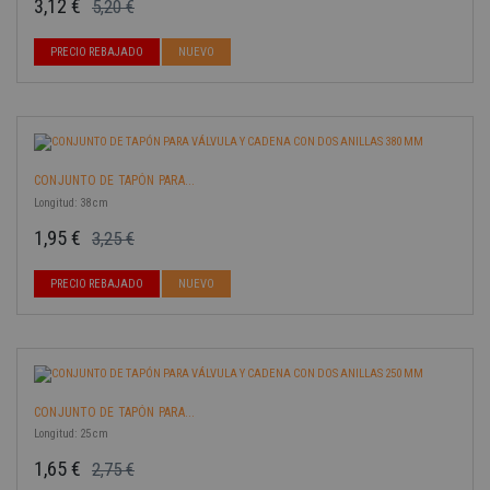
3,12 €
5,20 €
Precio base
Precio
-40%
PRECIO REBAJADO
NUEVO
CONJUNTO DE TAPÓN PARA...
Longitud: 38 cm
1,95 €
3,25 €
Precio base
Precio
-40%
PRECIO REBAJADO
NUEVO
CONJUNTO DE TAPÓN PARA...
Longitud: 25 cm
1,65 €
2,75 €
Precio base
Precio