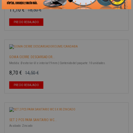
| Contenido del paquete: 10 unidades.
11,10 €
18,50 €
Precio base
Precio
-40%
PRECIO REBAJADO
GOMA CIERRE DESCARGADOR...
Medida: Ø exterior 61 e interior19 mm | Contenido del paquete: 10 unidades.
8,70 €
14,50 €
Precio base
Precio
-40%
PRECIO REBAJADO
SET 2 PCS PARA SANITARIO WC...
Acabado: Zincado