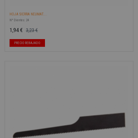
HOJA SIERRA NEUMAT....
Nº Dientes: 24
1,94 €
3,23 €
Precio base
Precio
-40%
PRECIO REBAJADO