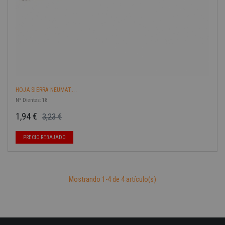
HOJA SIERRA NEUMAT....
Nº Dientes: 18
1,94 €
3,23 €
Precio base
Precio
PRECIO REBAJADO
Mostrando 1-4 de 4 artículo(s)