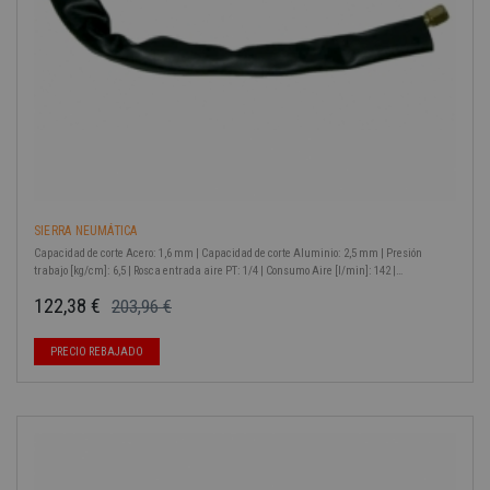
SIERRA NEUMÁTICA
Capacidad de corte Acero: 1,6 mm | Capacidad de corte Aluminio: 2,5 mm | Presión
trabajo [kg/cm]: 6,5 | Rosca entrada aire PT: 1/4 | Consumo Aire [l/min]: 142 |
Oscilaciones por minuto: 10000
122,38 €
203,96 €
Precio base
Precio
-40%
PRECIO REBAJADO