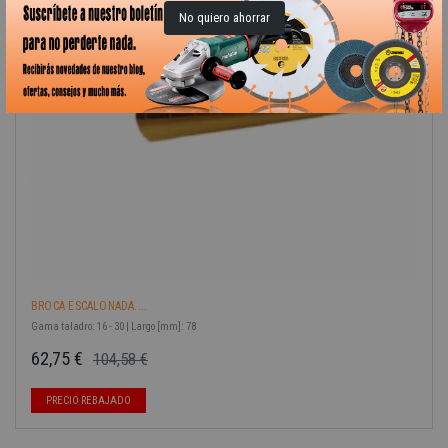
No quiero ahorrar
BROCA ESCALONADA....
Gama taladro: 16 - 30 | Largo [mm]: 78
62,75 €
104,58 €
Precio base
Precio
-40%
PRECIO REBAJADO