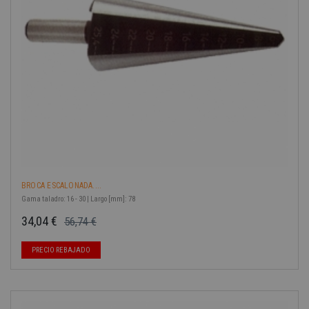
BROCA ESCALONADA....
Gama taladro: 16 - 30 | Largo [mm]: 78
34,04 €
56,74 €
Precio base
Precio
-40%
PRECIO REBAJADO