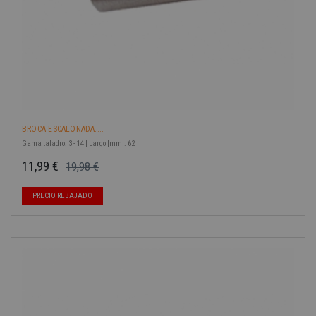
BROCA ESCALONADA....
Gama taladro: 3 - 14 | Largo [mm]: 62
11,99 €
19,98 €
Precio base
Precio
-40%
PRECIO REBAJADO