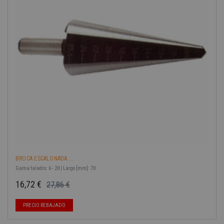
BROCA ESCALONADA....
Gama taladro: 6 - 20 | Largo [mm]: 70
16,72 €
27,86 €
Precio base
Precio
-40%
PRECIO REBAJADO