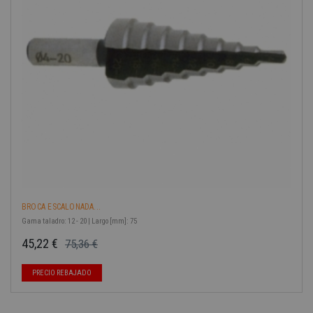
BROCA ESCALONADA...
Gama taladro: 12 - 20 | Largo [mm]: 75
45,22 €
75,36 €
Precio base
Precio
-40%
PRECIO REBAJADO