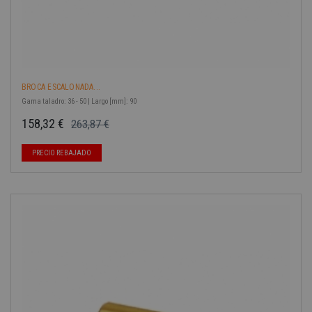
BROCA ESCALONADA...
Gama taladro: 36 - 50 | Largo [mm]: 90
158,32 €
263,87 €
Precio base
Precio
-40%
PRECIO REBAJADO