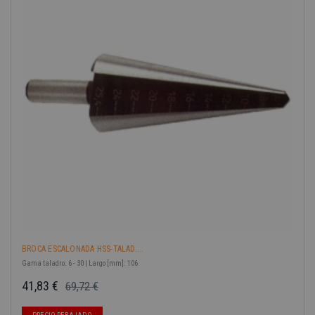
BROCA ESCALONADA HSS-TALAD....
Gama taladro: 6 - 30 | Largo [mm]: 106
41,83 €
69,72 €
Precio base
Precio
-40%