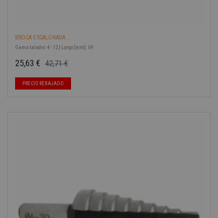
BROCA ESCALONADA...
Gama taladro: 4 - 12 | Largo [mm]: 69
25,63 €
42,71 €
Precio base
Precio
-40%
PRECIO REBAJADO