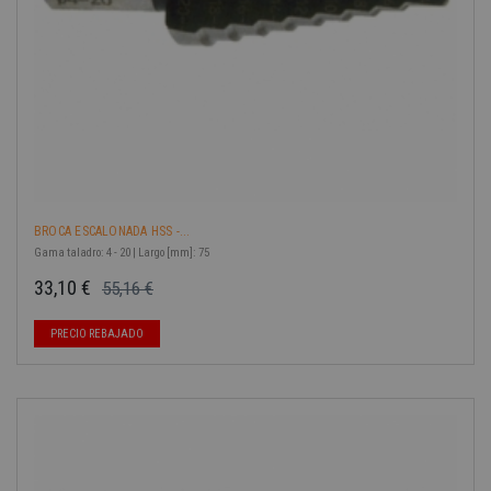
BROCA ESCALONADA HSS -...
Gama taladro: 4 - 20 | Largo [mm]: 75
33,10 €
55,16 €
Precio base
Precio
-40%
PRECIO REBAJADO