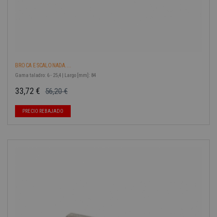
BROCA ESCALONADA....
Gama taladro: 6 - 25,4 | Largo [mm]: 84
33,72 €
56,20 €
Precio base
Precio
PRECIO REBAJADO