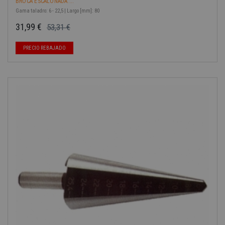
BROCA ESCALONADA....
Gama taladro: 6 - 22,5 | Largo [mm]: 80
31,99 €
53,31 €
Precio base
Precio
-40%
PRECIO REBAJADO
-40%