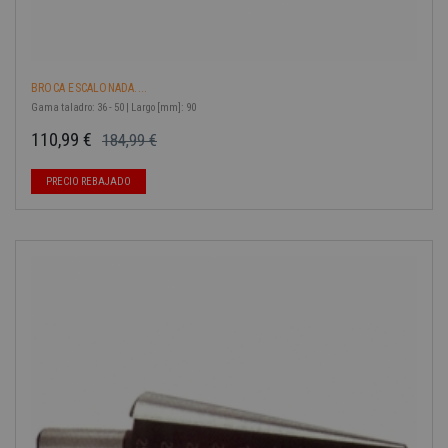
BROCA ESCALONADA....
Gama taladro: 36 - 50 | Largo [mm]: 90
110,99 €
184,99 €
Precio base
Precio
-40%
PRECIO REBAJADO