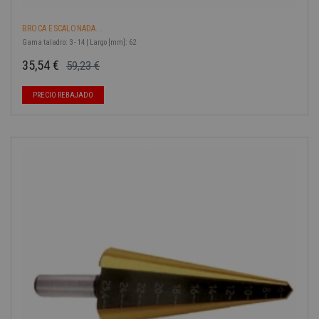
BROCA ESCALONADA...
Gama taladro: 3 - 14 | Largo [mm]: 62
35,54 €
59,23 €
Precio base
Precio
-40%
PRECIO REBAJADO