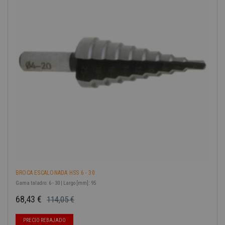
BROCA ESCALONADA HSS 6 - 30
Gama taladro: 6 - 30 | Largo [mm]: 95
68,43 €
114,05 €
Precio base
Precio
-40%
PRECIO REBAJADO