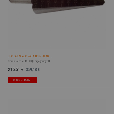
BROCA ESCALONADA HSS-TALAD....
Gama taladro: 46 - 60 | Largo [mm]: 94
215,51 €
359,18 €
Precio base
Precio
-40%
PRECIO REBAJADO