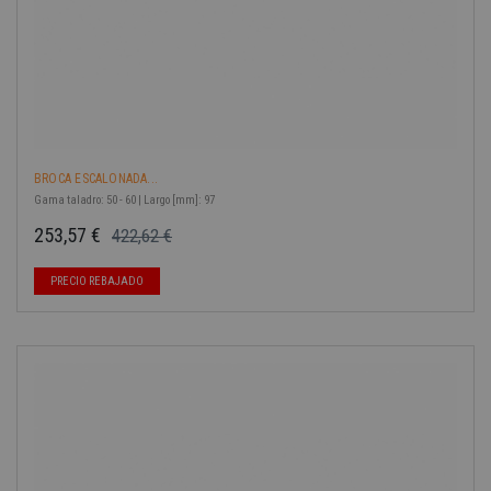
BROCA ESCALONADA...
Gama taladro: 50 - 60 | Largo [mm]: 97
253,57 €
422,62 €
Precio base
Precio
-40%
PRECIO REBAJADO