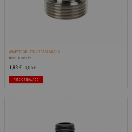
ADAPTADOR LATÓN ROSCA MACHO...
Rosca: Macho 3/4
1,83 €
3,05 €
Precio base
Precio
PRECIO REBAJADO
-40%