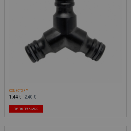
CONECTOR Y
1,44 €
2,40 €
Precio base
Precio
PRECIO REBAJADO