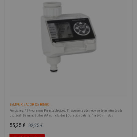
-40%
TEMPORIZADOR DE RIEGO...
Funciones: 4 | Programas Preestablecidos: 11 programas de riego predeterminados de
uso fácil | Batería: 2 pilas AA no incluidas | Duracion batería: 1 a 240 minutos
55,35 €
92,25 €
Precio base
Precio