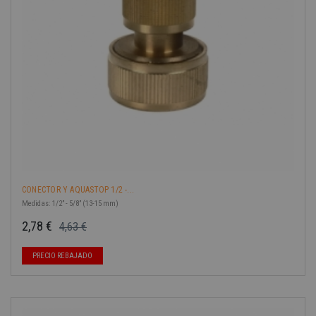
CONECTOR Y AQUASTOP 1/2 -...
Medidas: 1/2” - 5/8” (13-15 mm)
2,78 €
4,63 €
Precio base
Precio
PRECIO REBAJADO