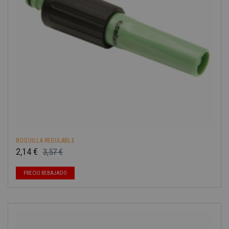
BOQUILLA REGULABLE
2,14 €
3,57 €
Precio base
Precio
PRECIO REBAJADO