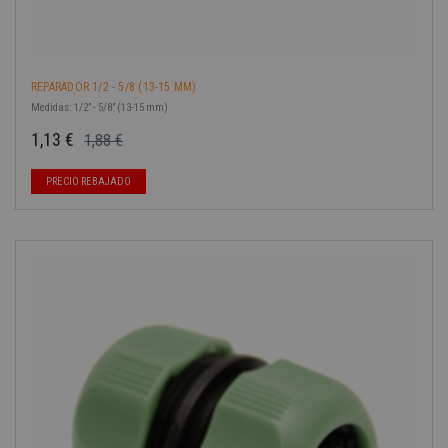
REPARADOR 1/2 - 5/8 (13-15 MM)
Medidas: 1/2” - 5/8” (13-15 mm)
1,13 €
1,88 €
Precio base
Precio
PRECIO REBAJADO
-40%