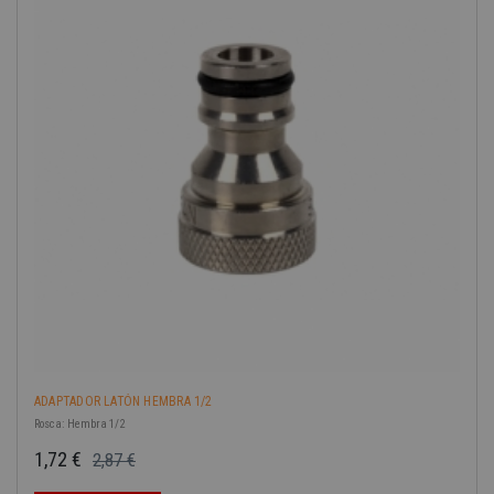
-40%
ADAPTADOR LATÓN HEMBRA 1/2
Rosca: Hembra 1/2
1,72 €
2,87 €
Precio base
Precio