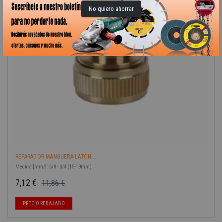
No quiero ahorrar
-40%
REPARADOR MANGUERA LATÓN...
Medida [mm/]: 5/8 - 3/4 (15-19mm)
7,12 €
11,86 €
Precio base
Precio
PRECIO REBAJADO