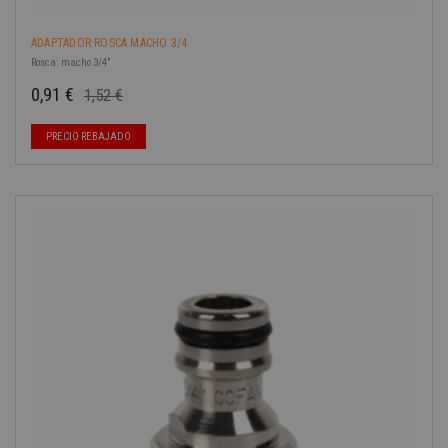
ADAPTADOR ROSCA MACHO 3/4
Rosca: macho 3/4”
0,91 €
1,52 €
Precio base
Precio
PRECIO REBAJADO
-40%