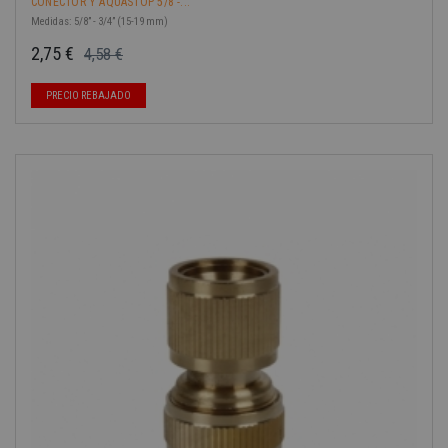
CONECTOR Y AQUASTOP 5/8 -...
Medidas: 5/8” - 3/4” (15-19 mm)
2,75 €
4,58 €
Precio base
Precio
PRECIO REBAJADO
-40%