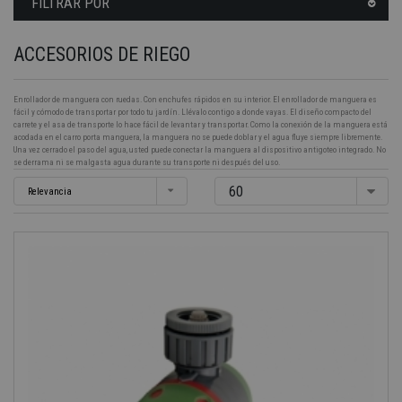
FILTRAR POR
ACCESORIOS DE RIEGO
Enrollador de manguera con ruedas. Con enchufes rápidos en su interior. El enrollador de manguera es
fácil y cómodo de transportar por todo tu jardín. Llévalo contigo a donde vayas. El diseño compacto del
carrete y el asa de transporte lo hace fácil de levantar y transportar. Como la conexión de la manguera está
acodada en el carro porta manguera, la manguera no se puede doblar y el agua fluye siempre libremente.
Una vez cerrado el paso del agua, usted puede conectar la manguera al dispositivo antigoteo integrado. No
se derrama ni se malgasta agua durante su transporte ni después del uso.
60
Relevancia
-40%