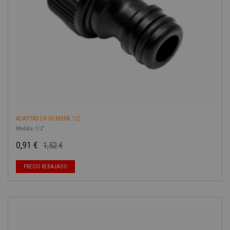
ADAPTADOR HEMBRA 1/2
Medida: 1/2“
0,91 €
1,52 €
Precio base
Precio
PRECIO REBAJADO