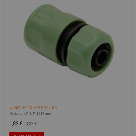
-40%
CONECTOR 1/2 - 5/8 (13-15 MM)
Medidas: 1/2” - 5/8” (13-15 mm)
1,82 €
3,03 €
Precio base
Precio