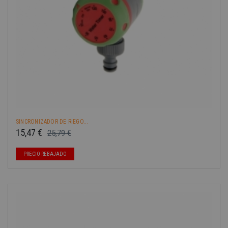
SINCRONIZADOR DE RIEGO...
15,47 €
25,79 €
Precio base
Precio
PRECIO REBAJADO