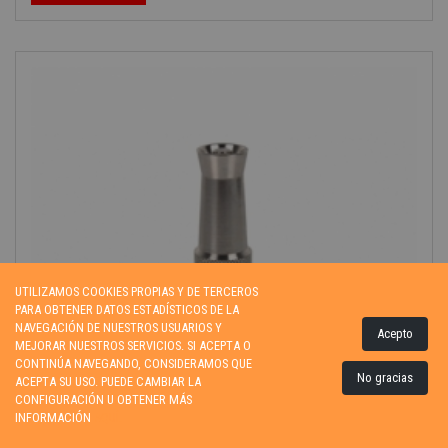
-40%
UTILIZAMOS COOKIES PROPIAS Y DE TERCEROS
PARA OBTENER DATOS ESTADÍSTICOS DE LA
NAVEGACIÓN DE NUESTROS USUARIOS Y
Acepto
MEJORAR NUESTROS SERVICIOS. SI ACEPTA O
CONTINÚA NAVEGANDO, CONSIDERAMOS QUE
No gracias
ACEPTA SU USO. PUEDE CAMBIAR LA
CONFIGURACIÓN U OBTENER MÁS
INFORMACIÓN
AQUÍ.