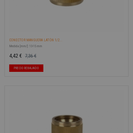
CONECTOR MANGUERA LATÓN 1/2...
Medida [mm/]: 13-15 mm
4,42 €
7,36 €
Precio base
Precio
PRECIO REBAJADO
-40%