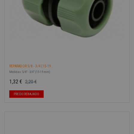
REPARADOR 5/8 - 3/4 (15-19...
Medidas: 5/8” - 3/4” (15-19 mm)
1,32 €
2,20 €
Precio base
Precio
PRECIO REBAJADO