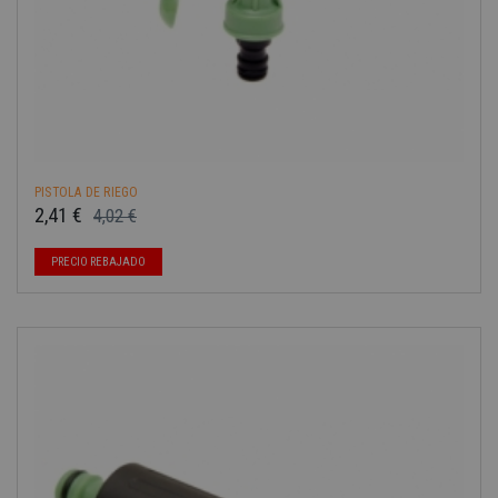
PISTOLA DE RIEGO
2,41 €
4,02 €
Precio base
Precio
PRECIO REBAJADO
-40%