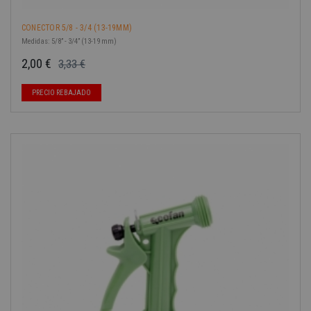
CONECTOR 5/8 - 3/4 (13-19MM)
Medidas: 5/8” - 3/4” (13-19 mm)
2,00 €
3,33 €
Precio base
Precio
PRECIO REBAJADO
-40%