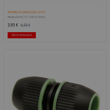
REPARADOR MANGUERA LATÓN...
Medida [mm/]: 1/2 - 5/8 (13-15mm)
3,93 €
6,55 €
Precio base
Precio
PRECIO REBAJADO
-40%