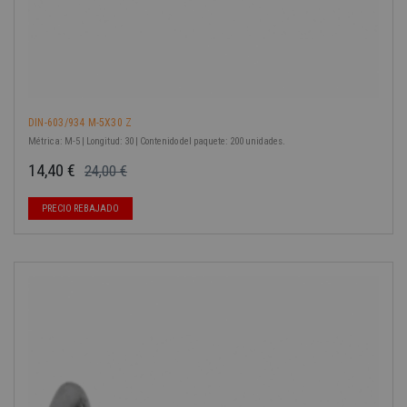
DIN-603/934 M-5X30 Z
Métrica: M-5 | Longitud: 30 | Contenido del paquete: 200 unidades.
14,40 €
24,00 €
Precio base
Precio
PRECIO REBAJADO
-40%