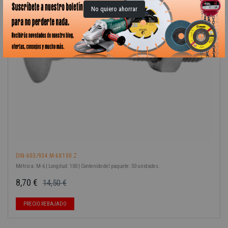
No quiero ahorrar
-40%
DIN-603/934 M-6X100 Z
Métrica: M-6 | Longitud: 100 | Contenido del paquete: 50 unidades.
8,70 €
14,50 €
Precio base
Precio
PRECIO REBAJADO