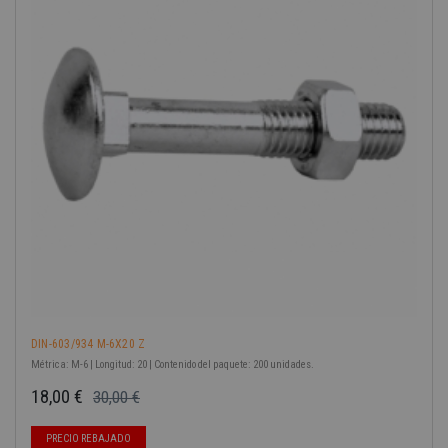
-40%
DIN-603/934 M-6X20 Z
Métrica: M-6 | Longitud: 20 | Contenido del paquete: 200 unidades.
18,00 €
30,00 €
Precio base
Precio
PRECIO REBAJADO