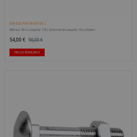
DIN-603/934 M-6X150 Z
Métrica: M-6 | Longitud: 150 | Contenido del paquete: 50 unidades.
54,00 €
90,00 €
Precio base
Precio
PRECIO REBAJADO
-40%