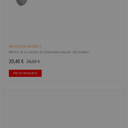
DIN-603/934 M-6X30 Z
Métrica: M-6 | Longitud: 30 | Contenido del paquete: 200 unidades.
20,40 €
34,00 €
Precio base
Precio
PRECIO REBAJADO