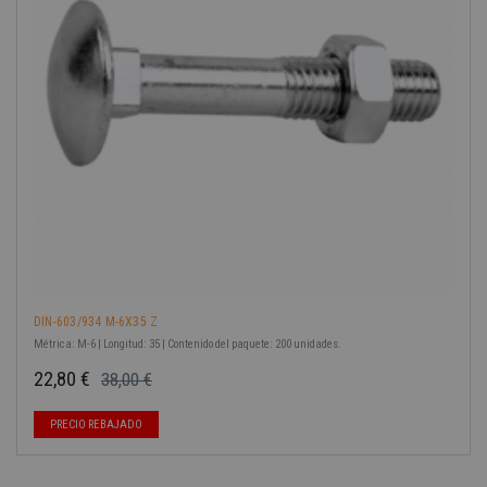
-40%
DIN-603/934 M-6X35 Z
Métrica: M-6 | Longitud: 35 | Contenido del paquete: 200 unidades.
22,80 €
38,00 €
Precio base
Precio
PRECIO REBAJADO