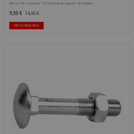
Métrica: M-6 | Longitud: 110 | Contenido del paquete: 50 unidades.
9,30 €
15,50 €
Precio base
Precio
PRECIO REBAJADO
-40%