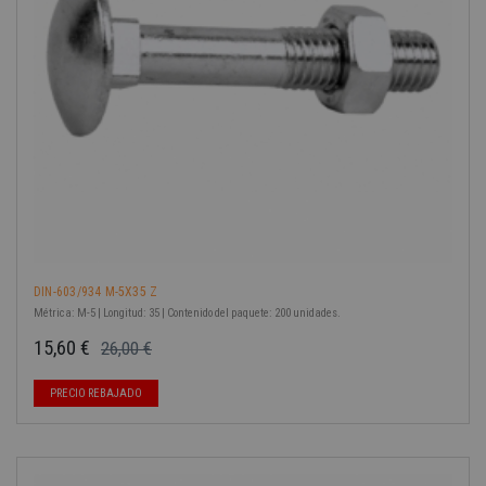
DIN-603/934 M-5X35 Z
Métrica: M-5 | Longitud: 35 | Contenido del paquete: 200 unidades.
15,60 €
26,00 €
Precio base
Precio
PRECIO REBAJADO