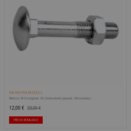
-40%
DIN-603/934 M-5X20 Z
Métrica: M-5 | Longitud: 20 | Contenido del paquete: 200 unidades.
12,00 €
20,00 €
Precio base
Precio
PRECIO REBAJADO