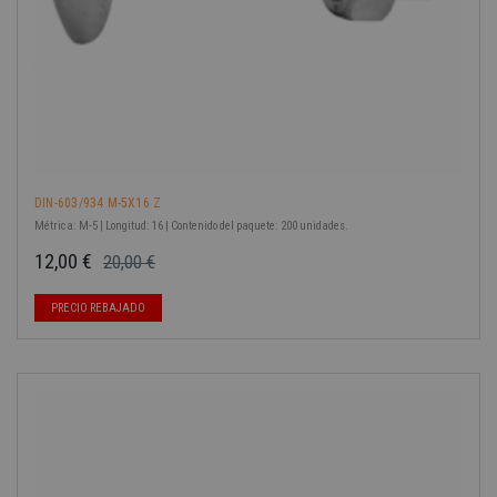
DIN-603/934 M-5X16 Z
Métrica: M-5 | Longitud: 16 | Contenido del paquete: 200 unidades.
12,00 €
20,00 €
Precio base
Precio
PRECIO REBAJADO