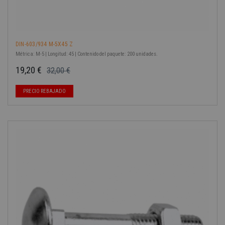
DIN-603/934 M-5X45 Z
Métrica: M-5 | Longitud: 45 | Contenido del paquete: 200 unidades.
19,20 €
32,00 €
Precio base
Precio
PRECIO REBAJADO
-40%