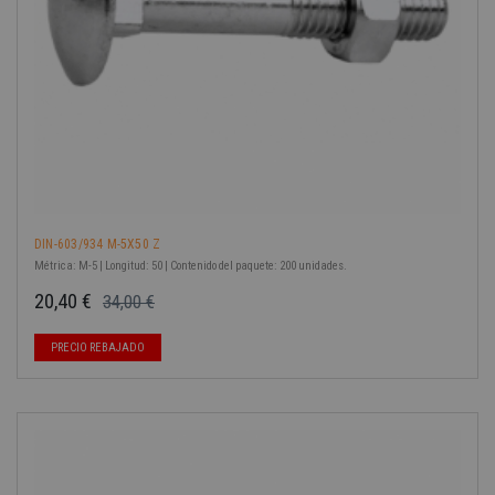
DIN-603/934 M-5X50 Z
Métrica: M-5 | Longitud: 50 | Contenido del paquete: 200 unidades.
20,40 €
34,00 €
Precio base
Precio
PRECIO REBAJADO