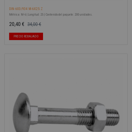
DIN-603/934 M-6X25 Z
Métrica: M-6 | Longitud: 25 | Contenido del paquete: 200 unidades.
20,40 €
34,00 €
Precio base
Precio
PRECIO REBAJADO
-40%