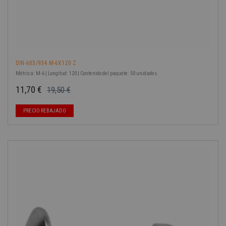
DIN-603/934 M-6X120 Z
Métrica: M-6 | Longitud: 120 | Contenido del paquete: 50 unidades.
11,70 €
19,50 €
Precio base
Precio
PRECIO REBAJADO
-40%