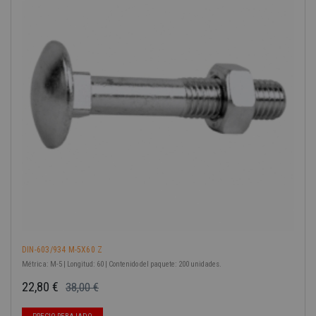
-40%
DIN-603/934 M-5X60 Z
Métrica: M-5 | Longitud: 60 | Contenido del paquete: 200 unidades.
22,80 €
38,00 €
Precio base
Precio