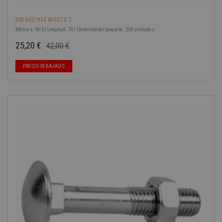
DIN-603/934 M-5X70 Z
Métrica: M-5 | Longitud: 70 | Contenido del paquete: 200 unidades.
25,20 €
42,00 €
Precio base
Precio
PRECIO REBAJADO
-40%