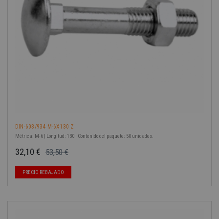
DIN-603/934 M-6X130 Z
Métrica: M-6 | Longitud: 130 | Contenido del paquete: 50 unidades.
32,10 €
53,50 €
Precio base
Precio
PRECIO REBAJADO