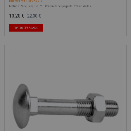
DIN-603/934 M-5X25 Z
Métrica: M-5 | Longitud: 25 | Contenido del paquete: 200 unidades.
13,20 €
22,00 €
Precio base
Precio
PRECIO REBAJADO
-40%