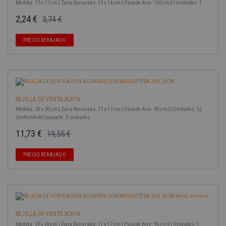
Medida: 17 x 17 cm | Zona Ranurada: 15 x 14 cm | Paso de Aire: 150 cm2 | Unidades: 1
2,24 €
3,74 €
Precio base
Precio
-40%
PRECIO REBAJADO
REJILLA DE VENTILACIÓN...
Medida: 20 x 20 cm | Zona Ranurada: 17 x 17 cm | Paso de Aire: 95 cm2 | Unidades: 5 |
Contenido del paquete: 5 unidades.
11,73 €
19,55 €
Precio base
Precio
-40%
PRECIO REBAJADO
REJILLA DE VENTILACIÓN...
Medida: 20 x 20 cm | Zona Ranurada: 17 x 17 cm | Paso de Aire: 95 cm2 | Unidades: 1