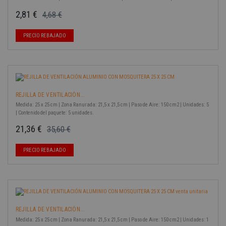
2,81 €
4,68 €
Precio base
Precio
-40%
PRECIO REBAJADO
REJILLA DE VENTILACIÓN...
Medida: 25 x 25 cm | Zona Ranurada: 21,5 x 21,5 cm | Paso de Aire: 150 cm2 | Unidades: 5
| Contenido del paquete: 5 unidades.
21,36 €
35,60 €
Precio base
Precio
-40%
PRECIO REBAJADO
REJILLA DE VENTILACIÓN...
Medida: 25 x 25 cm | Zona Ranurada: 21,5 x 21,5 cm | Paso de Aire: 150 cm2 | Unidades: 1