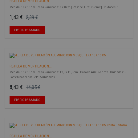
REJILLA DE VENTILACIÓN...
Medida: 10 x 10 cm | Zona Ranurada: 8 x 8 cm | Paso de Aire: 25 cm2 | Unidades: 1
1,43 €
2,39 €
Precio base
Precio
-40%
PRECIO REBAJADO
REJILLA DE VENTILACIÓN...
Medida: 15 x 15 cm | Zona Ranurada: 12,5 x 11,5 cm | Paso de Aire: 66 cm2 | Unidades: 5 |
Contenido del paquete: 5 unidades.
8,43 €
14,05 €
Precio base
Precio
-40%
PRECIO REBAJADO
REJILLA DE VENTILACIÓN...