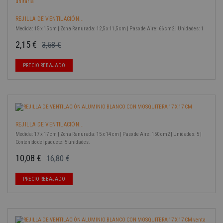
REJILLA DE VENTILACIÓN...
Medida: 15 x 15 cm | Zona Ranurada: 12,5 x 11,5 cm | Paso de Aire: 66 cm2 | Unidades: 1
2,15 €
3,58 €
Precio base
Precio
-40%
PRECIO REBAJADO
REJILLA DE VENTILACIÓN...
Medida: 17 x 17 cm | Zona Ranurada: 15 x 14 cm | Paso de Aire: 150 cm2 | Unidades: 5 |
Contenido del paquete: 5 unidades.
10,08 €
16,80 €
Precio base
Precio
-40%
PRECIO REBAJADO