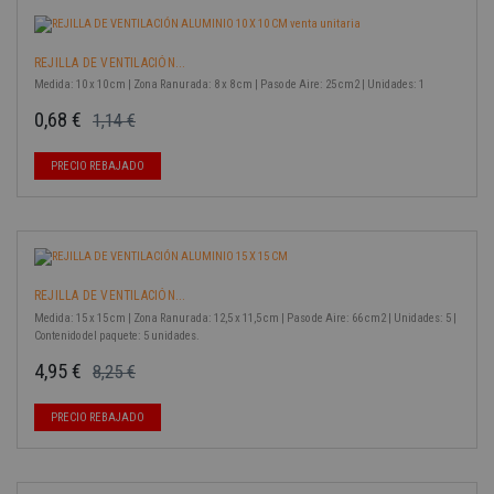
REJILLA DE VENTILACIÓN...
Medida: 10 x 10 cm | Zona Ranurada: 8 x 8 cm | Paso de Aire: 25 cm2 | Unidades: 1
0,68 €
1,14 €
Precio base
Precio
-40%
PRECIO REBAJADO
REJILLA DE VENTILACIÓN...
Medida: 15 x 15 cm | Zona Ranurada: 12,5 x 11,5 cm | Paso de Aire: 66 cm2 | Unidades: 5 |
Contenido del paquete: 5 unidades.
4,95 €
8,25 €
Precio base
Precio
-40%
PRECIO REBAJADO