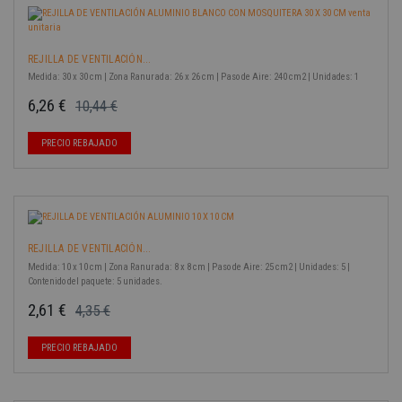
REJILLA DE VENTILACIÓN...
Medida: 30 x 30 cm | Zona Ranurada: 26 x 26 cm | Paso de Aire: 240 cm2 | Unidades: 1
6,26 €
10,44 €
Precio base
Precio
-40%
PRECIO REBAJADO
REJILLA DE VENTILACIÓN...
Medida: 10 x 10 cm | Zona Ranurada: 8 x 8 cm | Paso de Aire: 25 cm2 | Unidades: 5 |
Contenido del paquete: 5 unidades.
2,61 €
4,35 €
Precio base
Precio
-40%
PRECIO REBAJADO