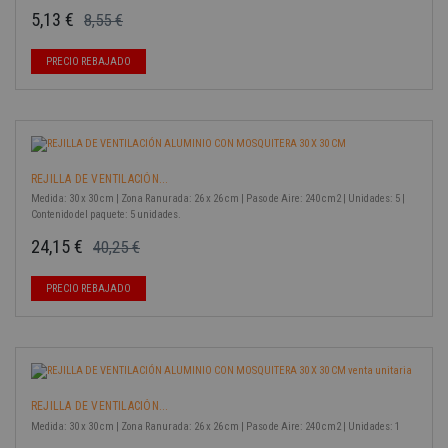
5,13 €
8,55 €
Precio base
Precio
-40%
PRECIO REBAJADO
REJILLA DE VENTILACIÓN...
Medida: 30 x 30 cm | Zona Ranurada: 26 x 26 cm | Paso de Aire: 240 cm2 | Unidades: 5 |
Contenido del paquete: 5 unidades.
24,15 €
40,25 €
Precio base
Precio
-40%
PRECIO REBAJADO
REJILLA DE VENTILACIÓN...
Medida: 30 x 30 cm | Zona Ranurada: 26 x 26 cm | Paso de Aire: 240 cm2 | Unidades: 1