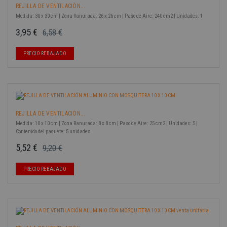
REJILLA DE VENTILACIÓN...
Medida: 30 x 30 cm | Zona Ranurada: 26 x 26 cm | Paso de Aire: 240 cm2 | Unidades: 1
3,95 €
6,58 €
Precio base
Precio
-40%
PRECIO REBAJADO
REJILLA DE VENTILACIÓN...
Medida: 10 x 10 cm | Zona Ranurada: 8 x 8 cm | Paso de Aire: 25 cm2 | Unidades: 5 |
Contenido del paquete: 5 unidades.
5,52 €
9,20 €
Precio base
Precio
-40%
PRECIO REBAJADO