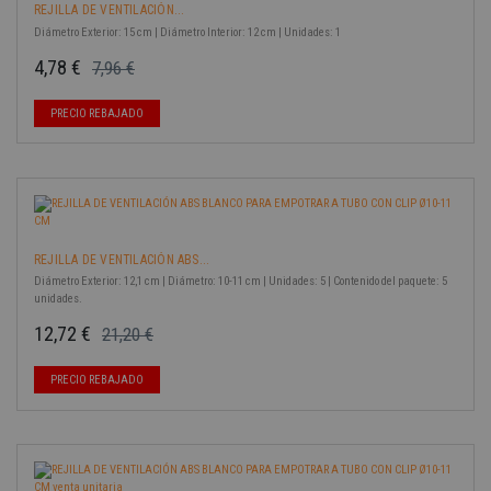
REJILLA DE VENTILACIÓN...
Diámetro Exterior: 15 cm | Diámetro Interior: 12 cm | Unidades: 1
4,78 €
7,96 €
Precio base
Precio
-40%
PRECIO REBAJADO
REJILLA DE VENTILACIÓN ABS...
Diámetro Exterior: 12,1 cm | Diámetro: 10-11 cm | Unidades: 5 | Contenido del paquete: 5
unidades.
12,72 €
21,20 €
Precio base
Precio
-40%
PRECIO REBAJADO