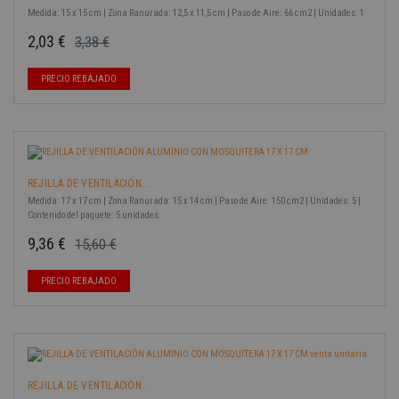
Medida: 15 x 15 cm | Zona Ranurada: 12,5 x 11,5 cm | Paso de Aire: 66 cm2 | Unidades: 1
2,03 €
3,38 €
Precio base
Precio
-40%
PRECIO REBAJADO
REJILLA DE VENTILACIÓN...
Medida: 17 x 17 cm | Zona Ranurada: 15 x 14 cm | Paso de Aire: 150 cm2 | Unidades: 5 |
Contenido del paquete: 5 unidades.
9,36 €
15,60 €
Precio base
Precio
-40%
PRECIO REBAJADO
REJILLA DE VENTILACIÓN...