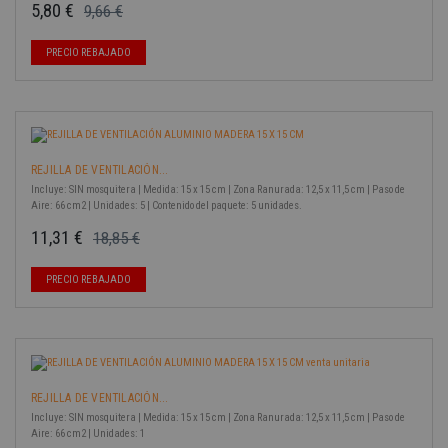
5,80 €
9,66 €
Precio base
Precio
-40%
PRECIO REBAJADO
REJILLA DE VENTILACIÓN...
Incluye: SIN mosquitera | Medida: 15 x 15 cm | Zona Ranurada: 12,5 x 11,5 cm | Paso de
Aire: 66 cm2 | Unidades: 5 | Contenido del paquete: 5 unidades.
11,31 €
18,85 €
Precio base
Precio
-40%
PRECIO REBAJADO
REJILLA DE VENTILACIÓN...
Incluye: SIN mosquitera | Medida: 15 x 15 cm | Zona Ranurada: 12,5 x 11,5 cm | Paso de
Aire: 66 cm2 | Unidades: 1