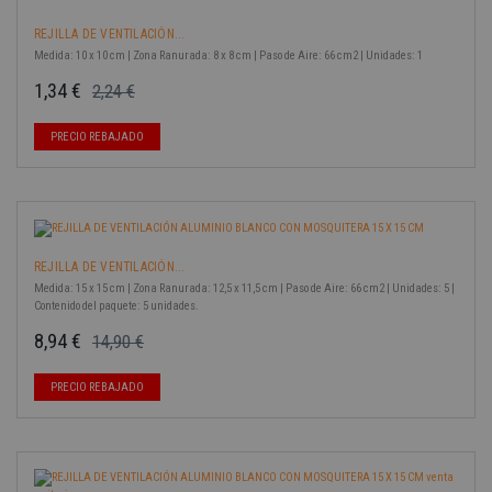
REJILLA DE VENTILACIÓN...
Medida: 10 x 10 cm | Zona Ranurada: 8 x 8 cm | Paso de Aire: 66 cm2 | Unidades: 1
1,34 €
2,24 €
Precio base
Precio
-40%
PRECIO REBAJADO
REJILLA DE VENTILACIÓN...
Medida: 15 x 15 cm | Zona Ranurada: 12,5 x 11,5 cm | Paso de Aire: 66 cm2 | Unidades: 5 |
Contenido del paquete: 5 unidades.
8,94 €
14,90 €
Precio base
Precio
-40%
PRECIO REBAJADO