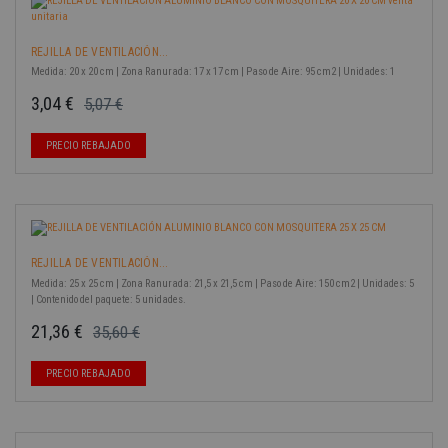
REJILLA DE VENTILACIÓN...
Medida: 20 x 20 cm | Zona Ranurada: 17 x 17 cm | Paso de Aire: 95 cm2 | Unidades: 1
3,04 €
5,07 €
Precio base
Precio
-40%
PRECIO REBAJADO
REJILLA DE VENTILACIÓN...
Medida: 25 x 25 cm | Zona Ranurada: 21,5 x 21,5 cm | Paso de Aire: 150 cm2 | Unidades: 5
| Contenido del paquete: 5 unidades.
21,36 €
35,60 €
Precio base
Precio
-40%
PRECIO REBAJADO