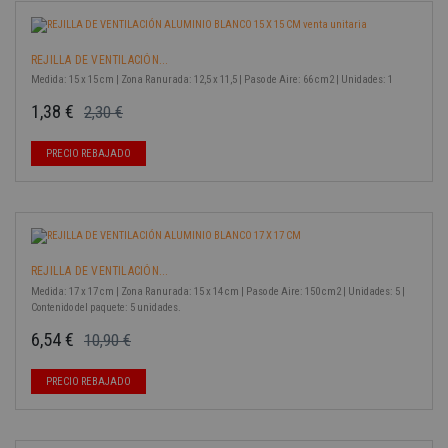
REJILLA DE VENTILACIÓN...
Medida: 15 x 15 cm | Zona Ranurada: 12,5 x 11,5 | Paso de Aire: 66 cm2 | Unidades: 1
1,38 €
2,30 €
Precio base
Precio
-40%
PRECIO REBAJADO
REJILLA DE VENTILACIÓN...
Medida: 17 x 17 cm | Zona Ranurada: 15 x 14 cm | Paso de Aire: 150 cm2 | Unidades: 5 |
Contenido del paquete: 5 unidades.
6,54 €
10,90 €
Precio base
Precio
-40%
PRECIO REBAJADO