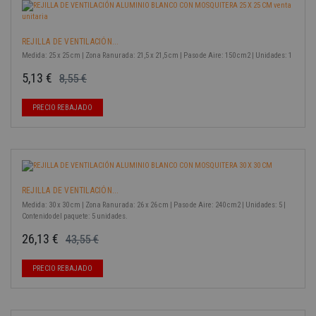
REJILLA DE VENTILACIÓN...
Medida: 25 x 25 cm | Zona Ranurada: 21,5 x 21,5 cm | Paso de Aire: 150 cm2 | Unidades: 1
5,13 €
8,55 €
Precio base
Precio
-40%
PRECIO REBAJADO
REJILLA DE VENTILACIÓN...
Medida: 30 x 30 cm | Zona Ranurada: 26 x 26 cm | Paso de Aire: 240 cm2 | Unidades: 5 |
Contenido del paquete: 5 unidades.
26,13 €
43,55 €
Precio base
Precio
-40%
PRECIO REBAJADO