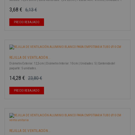
3,68 €
6,13 €
Precio base
Precio
-40%
PRECIO REBAJADO
REJILLA DE VENTILACIÓN...
Diámetro Exterior: 12,5 cm | Diámetro Interior: 10 cm | Unidades: 5 | Contenido del
paquete: 5 unidades.
14,28 €
23,80 €
Precio base
Precio
-40%
PRECIO REBAJADO
REJILLA DE VENTILACIÓN...