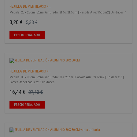
REJILLA DE VENTILACIÓN...
Medida: 25 x 25 cm | Zona Ranurada: 21,5 x 21,5 cm | Paso de Aire: 150 cm2 | Unidades: 1
3,20 €
5,33 €
Precio base
Precio
-40%
PRECIO REBAJADO
REJILLA DE VENTILACIÓN...
Medida: 30 x 30 cm | Zona Ranurada: 26 x 26 cm | Paso de Aire: 240 cm2 | Unidades: 5 |
Contenido del paquete: 5 unidades.
16,44 €
27,40 €
Precio base
Precio
-40%
PRECIO REBAJADO