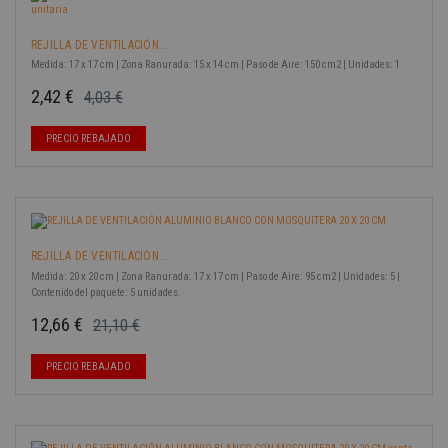
REJILLA DE VENTILACIÓN...
Medida: 17 x 17 cm | Zona Ranurada: 15 x 14 cm | Paso de Aire: 150 cm2 | Unidades: 1
2,42 €
4,03 €
Precio base
Precio
-40%
PRECIO REBAJADO
REJILLA DE VENTILACIÓN...
Medida: 20 x 20 cm | Zona Ranurada: 17 x 17 cm | Paso de Aire: 95 cm2 | Unidades: 5 |
Contenido del paquete: 5 unidades.
12,66 €
21,10 €
Precio base
Precio
-40%
PRECIO REBAJADO