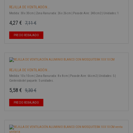
REJILLA DE VENTILACIÓN...
Medida: 30 x 30 cm | Zona Ranurada: 26 x 26 cm | Paso de Aire: 240 cm2 | Unidades: 1
4,27 €
7,11 €
Precio base
Precio
-40%
PRECIO REBAJADO
REJILLA DE VENTILACIÓN...
Medida: 10 x 10 cm | Zona Ranurada: 8 x 8 cm | Paso de Aire: 66 cm2 | Unidades: 5 |
Contenido del paquete: 5 unidades.
5,58 €
9,30 €
Precio base
Precio
-40%
PRECIO REBAJADO