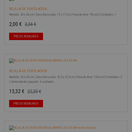
REJILLA DE VENTILACIÓN...
Medida: 20 x 20 cm | Zona Ranurada: 17 x 17 cm | Paso de Aire: 95 cm2 | Unidades: 1
2,00 €
3,34 €
Precio base
Precio
-40%
PRECIO REBAJADO
REJILLA DE VENTILACIÓN...
Medida: 25 x 25 cm | Zona Ranurada: 21,5 x 21,5 cm | Paso de Aire: 150 cm2 | Unidades: 5
| Contenido del paquete: 5 unidades.
13,32 €
22,20 €
Precio base
Precio
-40%
PRECIO REBAJADO