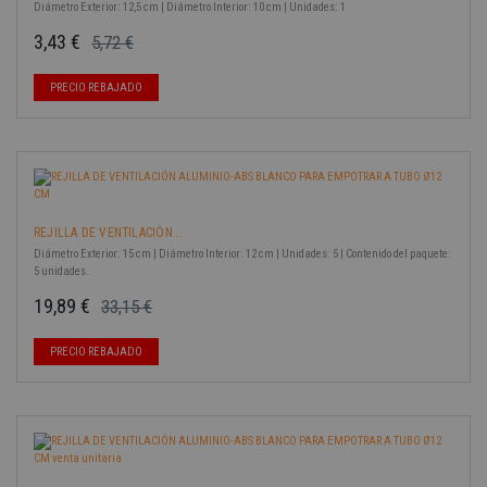
Diámetro Exterior: 12,5 cm | Diámetro Interior: 10 cm | Unidades: 1
3,43 €
5,72 €
Precio base
Precio
-40%
PRECIO REBAJADO
REJILLA DE VENTILACIÓN...
Diámetro Exterior: 15 cm | Diámetro Interior: 12 cm | Unidades: 5 | Contenido del paquete:
5 unidades.
19,89 €
33,15 €
Precio base
Precio
-40%
PRECIO REBAJADO