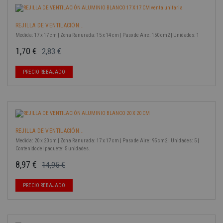
REJILLA DE VENTILACIÓN...
Medida: 17 x 17 cm | Zona Ranurada: 15 x 14 cm | Paso de Aire: 150 cm2 | Unidades: 1
1,70 €
2,83 €
Precio base
Precio
-40%
PRECIO REBAJADO
REJILLA DE VENTILACIÓN...
Medida: 20 x 20 cm | Zona Ranurada: 17 x 17 cm | Paso de Aire: 95 cm2 | Unidades: 5 |
Contenido del paquete: 5 unidades.
8,97 €
14,95 €
Precio base
Precio
-40%
PRECIO REBAJADO