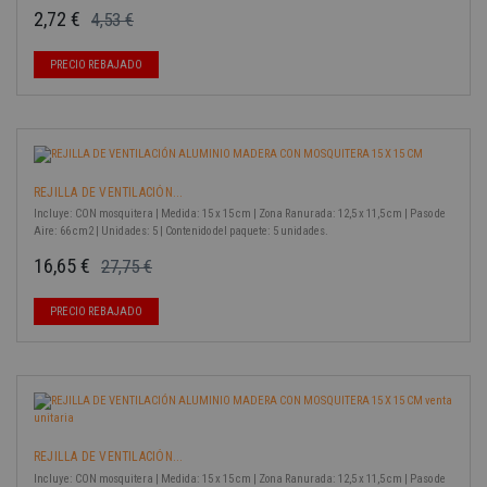
2,72 €
4,53 €
Precio base
Precio
-40%
PRECIO REBAJADO
REJILLA DE VENTILACIÓN...
Incluye: CON mosquitera | Medida: 15 x 15 cm | Zona Ranurada: 12,5 x 11,5 cm | Paso de
Aire: 66 cm2 | Unidades: 5 | Contenido del paquete: 5 unidades.
16,65 €
27,75 €
Precio base
Precio
-40%
PRECIO REBAJADO
REJILLA DE VENTILACIÓN...
Incluye: CON mosquitera | Medida: 15 x 15 cm | Zona Ranurada: 12,5 x 11,5 cm | Paso de