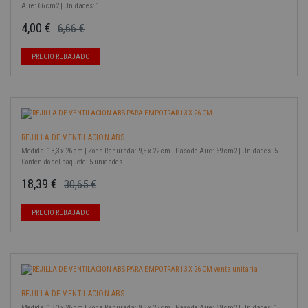
Aire: 66 cm2 | Unidades: 1
4,00 €
6,66 €
Precio base
Precio
-40%
PRECIO REBAJADO
REJILLA DE VENTILACIÓN ABS...
Medida: 13,3 x 26 cm | Zona Ranurada: 9,5 x 22 cm | Paso de Aire: 69 cm2 | Unidades: 5 |
Contenido del paquete: 5 unidades.
18,39 €
30,65 €
Precio base
Precio
-40%
PRECIO REBAJADO
REJILLA DE VENTILACIÓN ABS...
Medida: 13,3 x 26 cm | Zona Ranurada: 9,5 x 22 cm | Paso de Aire: 69 cm2 | Unidades: 1