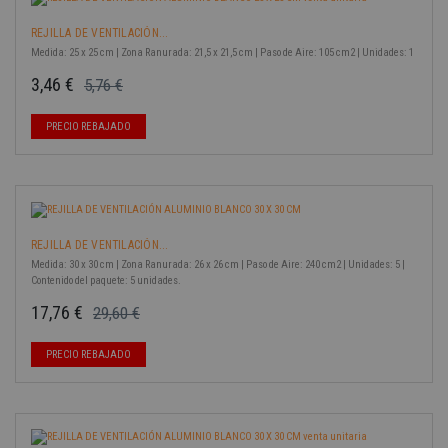
REJILLA DE VENTILACIÓN...
Medida: 25 x 25 cm | Zona Ranurada: 21,5 x 21,5 cm | Paso de Aire: 105 cm2 | Unidades: 1
3,46 €
5,76 €
Precio base
Precio
-40%
PRECIO REBAJADO
REJILLA DE VENTILACIÓN...
Medida: 30 x 30 cm | Zona Ranurada: 26 x 26 cm | Paso de Aire: 240 cm2 | Unidades: 5 |
Contenido del paquete: 5 unidades.
17,76 €
29,60 €
Precio base
Precio
-40%
PRECIO REBAJADO