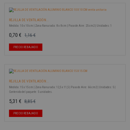
REJILLA DE VENTILACIÓN...
Medida: 10 x 10 cm | Zona Ranurada: 8 x 8 cm | Paso de Aire: 25 cm2 | Unidades: 1
0,70 €
1,16 €
Precio base
Precio
-40%
PRECIO REBAJADO
REJILLA DE VENTILACIÓN...
Medida: 15 x 15 cm | Zona Ranurada: 12,5 x 11,5 | Paso de Aire: 66 cm2 | Unidades: 5 |
Contenido del paquete: 5 unidades.
5,31 €
8,85 €
Precio base
Precio
-40%
PRECIO REBAJADO