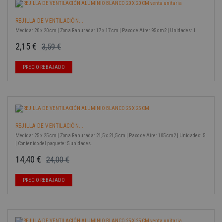
REJILLA DE VENTILACIÓN...
Medida: 20 x 20 cm | Zona Ranurada: 17 x 17 cm | Paso de Aire: 95 cm2 | Unidades: 1
2,15 €
3,59 €
Precio base
Precio
-40%
PRECIO REBAJADO
REJILLA DE VENTILACIÓN...
Medida: 25 x 25 cm | Zona Ranurada: 21,5 x 21,5 cm | Paso de Aire: 105 cm2 | Unidades: 5
| Contenido del paquete: 5 unidades.
14,40 €
24,00 €
Precio base
Precio
-40%
PRECIO REBAJADO