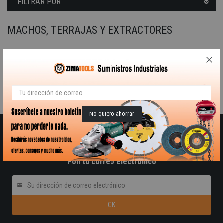
FILTRAR POR
MACHOS, TERRAJAS Y EXTRACTORES
Terrajas o fileras manuales PASOS ROSCA.- MÉTRICO- WITHWORTH - GAS - BSF - BSP - UNC - UNFSAE -
BSPT - UNEF - BA Y PG - NPT.
Lamentamos las molestias.
Realice una nueva búsqueda sobre su interés
No quiero ahorrar
RECIBE NUESTRO BOLETÍN DE OFERTAS Y
NOVEDADES
Pon tú correo electrónico