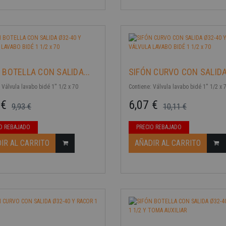
 BOTELLA CON SALIDA...
SIFÓN CURVO CON SALIDA.
 Válvula lavabo bidé 1'' 1/2 x 70
Contiene: Válvula lavabo bidé 1'' 1/2 x 
 €
6,07 €
9,93 €
10,11 €
ase
Precio base
Precio
-40%
O REBAJADO
PRECIO REBAJADO
IR AL CARRITO
AÑADIR AL CARRITO