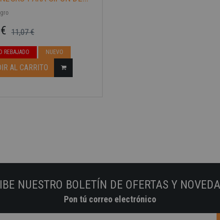
egro
 €
11,07 €
ase
O REBAJADO
NUEVO
IR AL CARRITO
IBE NUESTRO BOLETÍN DE OFERTAS Y NOVED
Pon tú correo electrónico