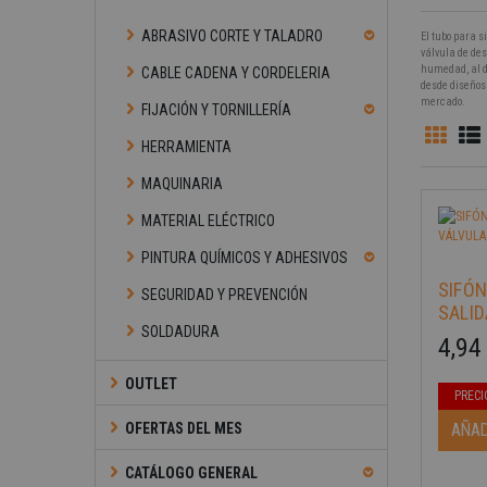
ABRASIVO CORTE Y TALADRO
El tubo para s
válvula de des
-40%
humedad, al de
CABLE CADENA Y CORDELERIA
desde diseños
mercado.
FIJACIÓN Y TORNILLERÍA
HERRAMIENTA
MAQUINARIA
MATERIAL ELÉCTRICO
PINTURA QUÍMICOS Y ADHESIVOS
SIFÓ
SEGURIDAD Y PREVENCIÓN
SALIDA
SOLDADURA
4,94
Precio b
Precio
OUTLET
PRECI
-40%
OFERTAS DEL MES
AÑAD
CATÁLOGO GENERAL