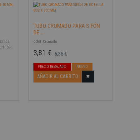
TUBO CROMADO PARA SIFÓN
DE...
Salida:
Color: Cromado
ura: 65-
3,81 €
]: 55 mm
6,35 €
o de un
Precio base
Precio
PRECIO REBAJADO
NUEVO
AÑADIR AL CARRITO