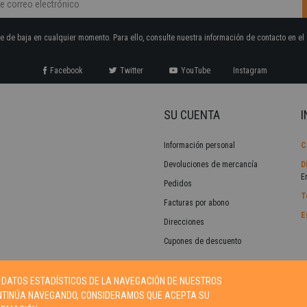
 de baja en cualquier momento. Para ello, consulte nuestra información de contacto en el 
Facebook
Twitter
YouTube
Instagram
SU CUENTA
I
Información personal
C
Devoluciones de mercancía
D
E
Pedidos
T
Facturas por abono
E
Direcciones
Cupones de descuento
 DATOS ESTADÍSTICOS DE LA NAVEGACIÓN DE NUESTROS
ONTINÚA NAVEGANDO, CONSIDERAMOS QUE ACEPTA SU