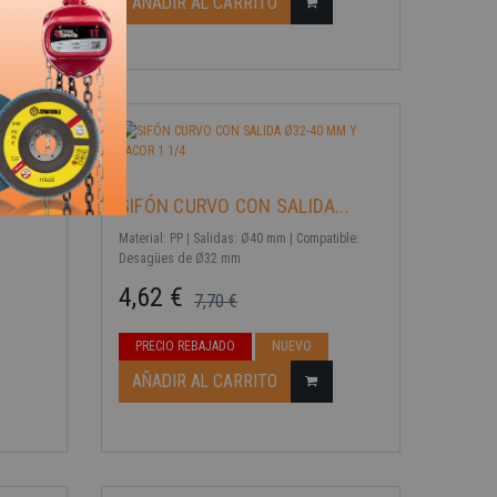
AÑADIR AL CARRITO
SIFÓN CURVO CON SALIDA...
Material: PP | Salidas: Ø40 mm | Compatible:
Desagües de Ø32 mm
4,62 €
7,70 €
Precio base
Precio
PRECIO REBAJADO
NUEVO
-40%
AÑADIR AL CARRITO