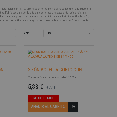
la instalación sanitaria. Diseñado principalmente para conducir el agua desde la
tica.Fabricado en latón de alta calidad, ofrece una excelente resistencia a la
bado cromado y negro, permite adaptarse fácilmente a distintos estilos de baño,
-40%
m, es compatible con la mayoría de sifones de botella de tamaño estándar del
Ver:
19
N...
SIFÓN BOTELLA CORTO CON...
Contiene: Válvula lavabo bidé 1'' 1/4 x 70
5,83 €
9,72 €
Precio base
Precio
PRECIO REBAJADO
-40%
AÑADIR AL CARRITO