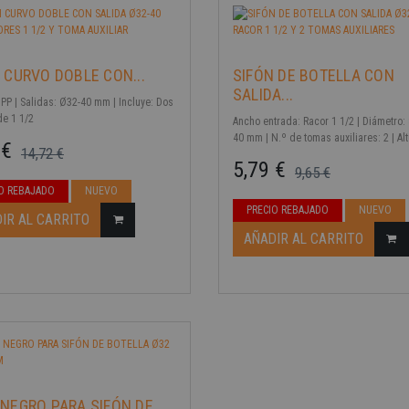
 CURVO DOBLE CON...
SIFÓN DE BOTELLA CON
SALIDA...
 PP | Salidas: Ø32-40 mm | Incluye: Dos
de 1 1/2
Ancho entrada: Racor 1 1/2 | Diámetro: 
40 mm | N.º de tomas auxiliares: 2 | Alt
 €
14,72 €
130 mm / Total: 119 mm | Anchura [mm
5,79 €
ase
9,65 €
| Material: PVC | Instalación: Fregader
seno
Precio base
Precio
O REBAJADO
NUEVO
PRECIO REBAJADO
NUEVO
IR AL CARRITO
AÑADIR AL CARRITO
NEGRO PARA SIFÓN DE...