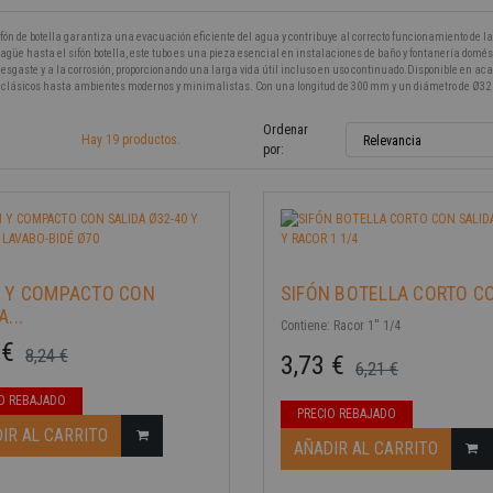
ifón de botella garantiza una evacuación eficiente del agua y contribuye al correcto funcionamiento de 
agüe hasta el sifón botella, este tubo es una pieza esencial en instalaciones de baño y fontanería domés
sgaste y a la corrosión, proporcionando una larga vida útil incluso en uso continuado.Disponible en aca
-40%
 clásicos hasta ambientes modernos y minimalistas. Con una longitud de 300 mm y un diámetro de Ø32 m
Ordenar
Hay 19 productos.
Relevancia
por:
N Y COMPACTO CON
SIFÓN BOTELLA CORTO CO
...
Contiene: Racor 1'' 1/4
 €
8,24 €
3,73 €
6,21 €
ase
Precio base
Precio
O REBAJADO
PRECIO REBAJADO
-40%
IR AL CARRITO
AÑADIR AL CARRITO