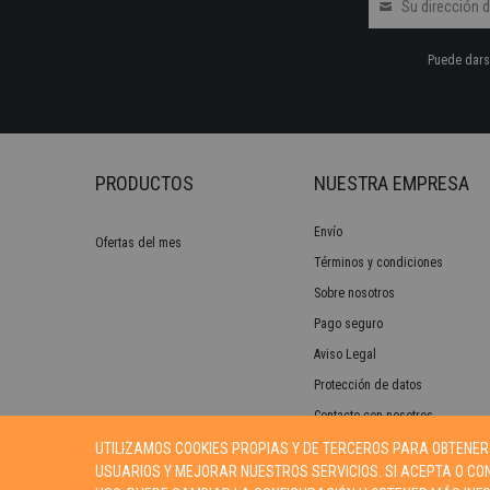
Puede darse
PRODUCTOS
NUESTRA EMPRESA
Envío
Ofertas del mes
Términos y condiciones
Sobre nosotros
Pago seguro
Aviso Legal
Protección de datos
Contacte con nosotros
UTILIZAMOS COOKIES PROPIAS Y DE TERCEROS PARA OBTENER
USUARIOS Y MEJORAR NUESTROS SERVICIOS. SI ACEPTA O C