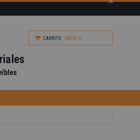
CARRITO
:
VACIO
riales
eíbles