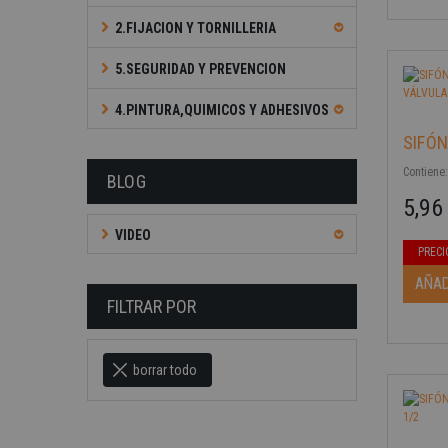
2.FIJACION Y TORNILLERIA
5.SEGURIDAD Y PREVENCION
4.PINTURA,QUIMICOS Y ADHESIVOS
SIFÓN
Contiene:
BLOG
5,96
Precio b
Precio
VIDEO
PRECI
-40%
AÑAD
FILTRAR POR
borrar todo