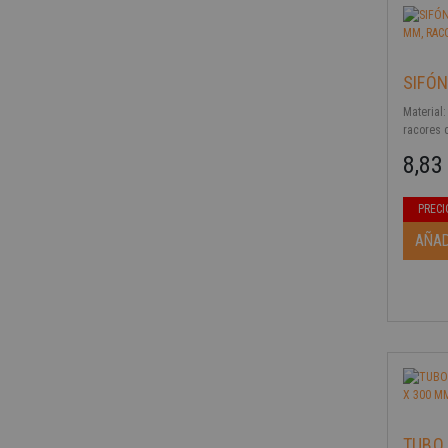
SIFÓN
Material:
racores 
8,83
Precio b
Precio
PRECI
AÑAD
-40%
TUBO 