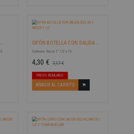
..
SIFÓN BOTELLA CON SALIDA...
70
Contiene: Racor 1'' 1/2 x 70
4,30 €
7,17 €
Precio base
Precio
-40%
PRECIO REBAJADO
AÑADIR AL CARRITO