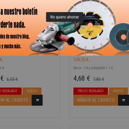
IR AL CARRITO
AÑADIR AL CARRITO
No quiero ahorrar
 DE BOTELLA CON
SIFÓN DE BOTELLA CON
...
SALIDA...
1/4
Racor: 1/4 y adaptable 1 1/2
 €
4,68 €
6,55 €
7,80 €
ase
Precio base
Precio
O REBAJADO
NUEVO
PRECIO REBAJADO
NUEVO
-40%
IR AL CARRITO
AÑADIR AL CARRITO