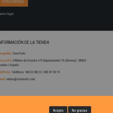
aviso legal.
NFORMACIÓN DE LA TIENDA
ompañía:
ZimaTools
irección:
C/Ribera de Erandio nº9 departamento 19 (oficinas). 48950
randio i España
eléfono:
Teléfonos: 946 52 88 23 / 695 81 59 19
mail:
ventas@zimatools.com
Acepto
No gracias