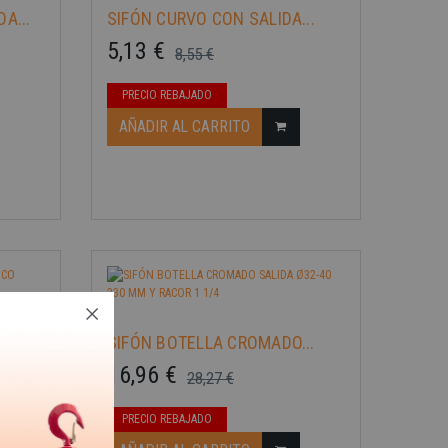
A...
SIFÓN CURVO CON SALIDA...
5,13 €
8,55 €
Precio base
Precio
PRECIO REBAJADO
AÑADIR AL CARRITO
-40%
..
SIFÓN BOTELLA CROMADO...
16,96 €
28,27 €
Precio base
Precio
PRECIO REBAJADO
-40%