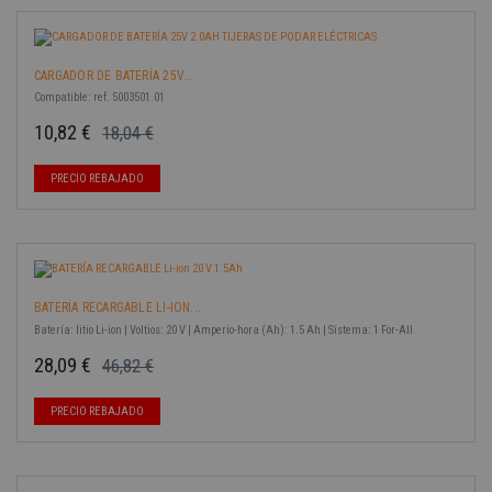
CARGADOR DE BATERÍA 25V...
Compatible: ref. 5003501.01
10,82 €
18,04 €
Precio base
Precio
-40%
PRECIO REBAJADO
BATERÍA RECARGABLE LI-ION...
Batería: litio Li-ion | Voltios: 20 V | Amperio-hora (Ah): 1.5 Ah | Sistema: 1 For-All
28,09 €
46,82 €
Precio base
Precio
-40%
PRECIO REBAJADO