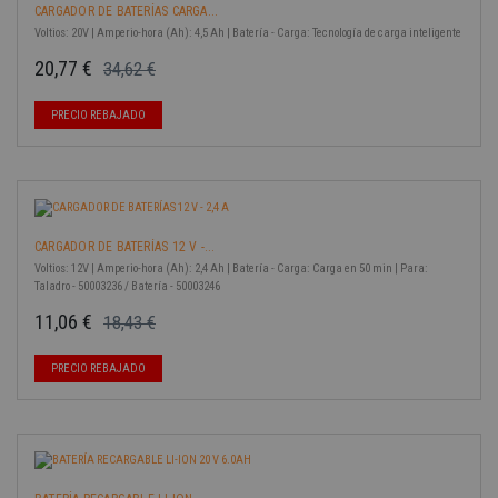
CARGADOR DE BATERÍAS CARGA...
Voltios: 20V | Amperio-hora (Ah): 4,5 Ah | Batería - Carga: Tecnología de carga inteligente
20,77 €
34,62 €
Precio base
Precio
-40%
PRECIO REBAJADO
CARGADOR DE BATERÍAS 12 V -...
Voltios: 12V | Amperio-hora (Ah): 2,4 Ah | Batería - Carga: Carga en 50 min | Para:
Taladro - 50003236 / Batería - 50003246
11,06 €
18,43 €
Precio base
Precio
-40%
PRECIO REBAJADO