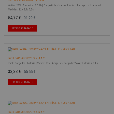
BATERÍA RECARGABLE LI-ION...
Voltios: 20 V | Amperios: 6.0 Ah | Compatible: sistema 1 for All | Incluye: indicador led |
Medidas: 12 x 8,5 x 7,5 cm
54,77 €
91,29 €
Precio base
Precio
-40%
PRECIO REBAJADO
PACK CARGADOR 20 V 2.4 A Y...
Pack: Cargador + batería | Voltios: 20 V | Amperios: cargador 2.4 A / Batería 2.0 Ah
33,33 €
55,55 €
Precio base
Precio
-40%
PRECIO REBAJADO
PACK CARGADOR 20 V 4.5 A Y...