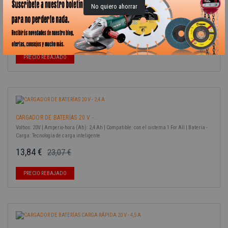
No quiero ahorrar
BATERÍA RECARGABLE LI-ION...
Batería: Li-ion | Voltios: 12 V | Amperio-hora (Ah): 2.0 Ah | Para: 50003244
15,23 €
25,38 €
Precio base
Precio
-40%
PRECIO REBAJADO
CARGADOR DE BATERÍAS 20 V -...
Voltios: 20V | Amperio-hora (Ah): 2,4 Ah | Compatible: con el sistema 1 For All | Batería -
Carga: Tecnología de carga inteligente
13,84 €
23,07 €
Precio base
Precio
-40%
PRECIO REBAJADO