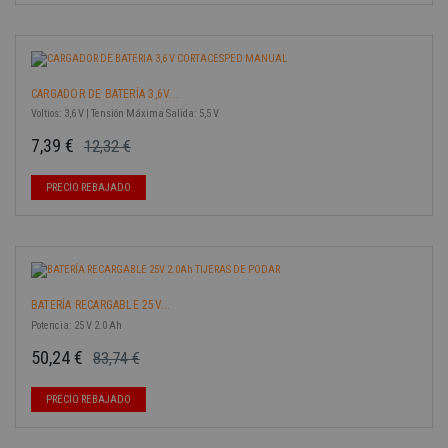
CARGADOR DE BATERÍA 3,6V...
Voltios: 3,6 V | Tensión Máxima Salida: 5,5 V
7,39 €
12,32 €
Precio base
Precio
-40%
PRECIO REBAJADO
BATERÍA RECARGABLE 25V...
Potencia: 25 V 2.0 Ah
50,24 €
83,74 €
Precio base
Precio
-40%
PRECIO REBAJADO