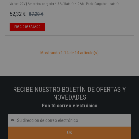
Voltios: 20 V | Amperios: cargador 4.5 A / Batería 4.0 Ah | Pack: Cargador + batería
52,32 €
87,20 €
Precio base
Precio
PRECIO REBAJADO
Mostrando 1-14 de 14 artículo(s)
RECIBE NUESTRO BOLETÍN DE OFERTAS Y
NOVEDADES
Pon tú correo electrónico