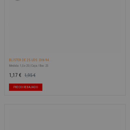
BLÍSTER DE 25 UDS. DIN-94...
Medida: 1,5 x 25 | Caja / Box: 25
1,17 €
1,95 €
Precio base
Precio
PRECIO REBAJADO