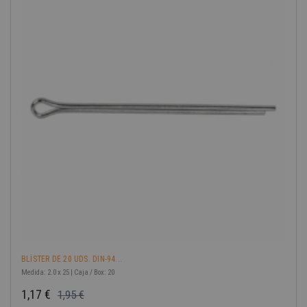
-40%
BLÍSTER DE 20 UDS. DIN-94...
Medida: 2.0 x 25 | Caja / Box: 20
1,17 €
1,95 €
Precio base
Precio