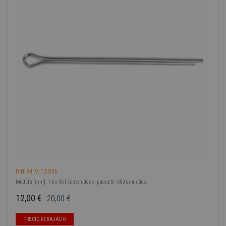
-40%
DIN-94 M-1,5X36
Medida [mm]: 1,5 x 36 | Contenido del paquete: 500 unidades.
12,00 €
20,00 €
Precio base
Precio
PRECIO REBAJADO