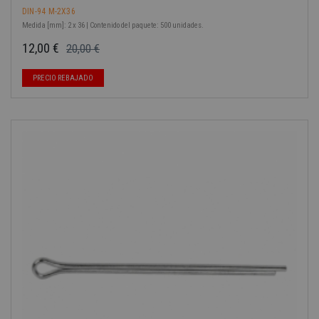
DIN-94 M-2X36
Medida [mm]: 2 x 36 | Contenido del paquete: 500 unidades.
12,00 €
20,00 €
Precio base
Precio
PRECIO REBAJADO
-40%