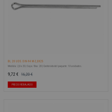
BL 20 UDS. DIN-94 M-2,0X25
Medida: 2,0 x 25 | Caja / Box: 20 | Contenido del paquete: 10 unidades.
9,72 €
16,20 €
Precio base
Precio
PRECIO REBAJADO