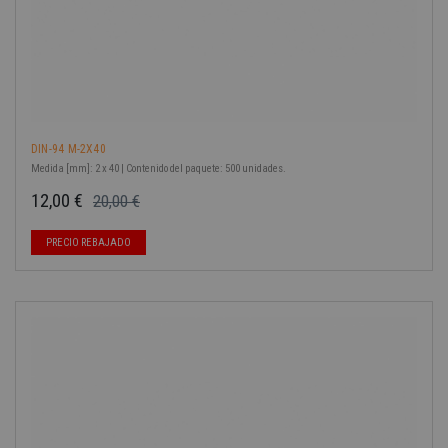
DIN-94 M-2X40
Medida [mm]: 2 x 40 | Contenido del paquete: 500 unidades.
12,00 €
20,00 €
Precio base
Precio
PRECIO REBAJADO