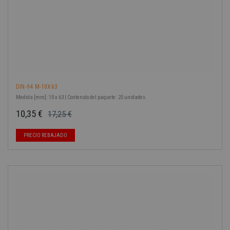
DIN-94 M-10X63
Medida [mm]: 10 x 63 | Contenido del paquete: 25 unidades.
10,35 €
17,25 €
Precio base
Precio
PRECIO REBAJADO