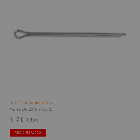
-40%
BLÍSTER DE 20 UDS. DIN-94...
Medida: 2.0 x 32 | Caja / Box: 20
1,17 €
1,95 €
Precio base
Precio
PRECIO REBAJADO