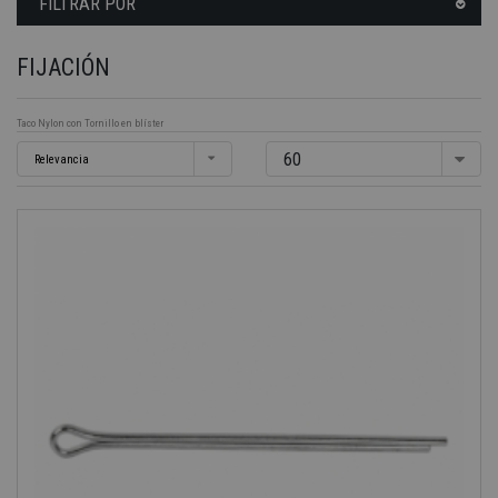
FILTRAR POR
FIJACIÓN
Taco Nylon con Tornillo en blíster
60
Relevancia
-40%