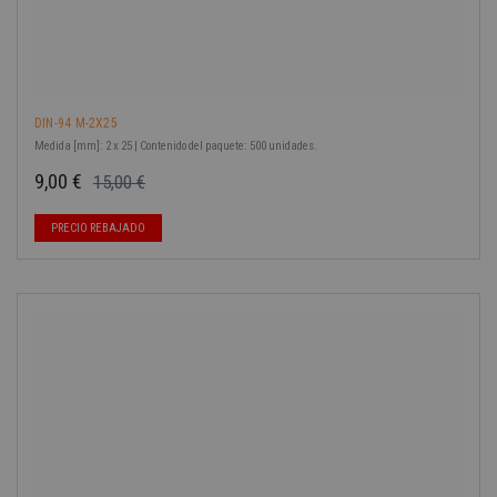
DIN-94 M-2X25
Medida [mm]: 2 x 25 | Contenido del paquete: 500 unidades.
9,00 €
15,00 €
Precio base
Precio
PRECIO REBAJADO
-40%