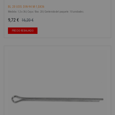
BL 20 UDS. DIN-94 M-1,5X36
Medida: 1,5 x 36 | Caja / Box: 20 | Contenido del paquete: 10 unidades.
9,72 €
16,20 €
Precio base
Precio
PRECIO REBAJADO
-40%