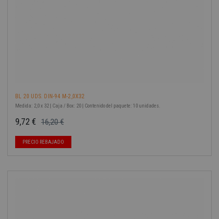
BL 20 UDS. DIN-94 M-2,0X32
Medida: 2,0 x 32 | Caja / Box: 20 | Contenido del paquete: 10 unidades.
9,72 €
16,20 €
Precio base
Precio
PRECIO REBAJADO