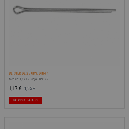
BLÍSTER DE 25 UDS. DIN-94...
Medida: 1,5 x 16 | Caja / Box: 25
1,17 €
1,95 €
Precio base
Precio
PRECIO REBAJADO