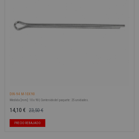
-40%
DIN-94 M-10X90
Medida [mm]: 10 x 90 | Contenido del paquete: 25 unidades.
14,10 €
23,50 €
Precio base
Precio
PRECIO REBAJADO