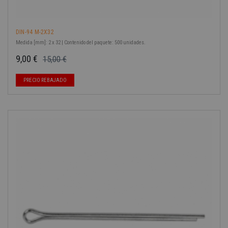
DIN-94 M-2X32
Medida [mm]: 2 x 32 | Contenido del paquete: 500 unidades.
9,00 €
15,00 €
Precio base
Precio
PRECIO REBAJADO
-40%