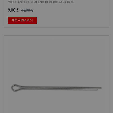
Medida [mm]: 1,5 x 16 | Contenido del paquete: 500 unidades.
9,00 €
15,00 €
Precio base
Precio
PRECIO REBAJADO
-40%