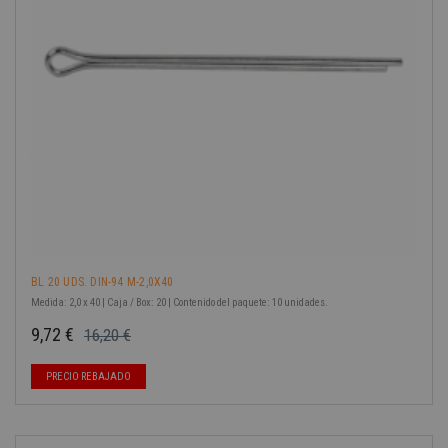
-40%
BL 20 UDS. DIN-94 M-2,0X40
Medida: 2,0 x 40 | Caja / Box: 20 | Contenido del paquete: 10 unidades.
9,72 €
16,20 €
Precio base
Precio
PRECIO REBAJADO