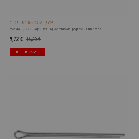
BL 25 UDS. DIN-94 M-1,5X25
Medida: 1,5 x 25 | Caja / Box: 25 | Contenido del paquete: 10 unidades.
9,72 €
16,20 €
Precio base
Precio
PRECIO REBAJADO
-40%