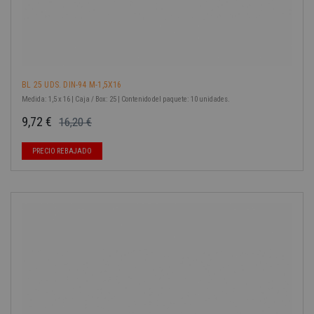
BL 25 UDS. DIN-94 M-1,5X16
Medida: 1,5 x 16 | Caja / Box: 25 | Contenido del paquete: 10 unidades.
9,72 €
16,20 €
Precio base
Precio
PRECIO REBAJADO
-40%