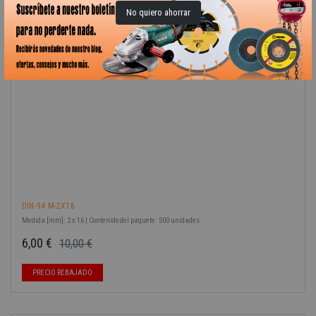
-40%
No quiero ahorrar
DIN-94 M-2X16
Medida [mm]: 2 x 16 | Contenido del paquete: 500 unidades.
6,00 €
10,00 €
Precio base
Precio
PRECIO REBAJADO