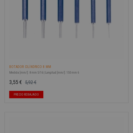
BOTADOR CILÍNDRICO 8 MM
Medida [mm/]: 8 mm 5/16 | Longitud [mm/]: 150 mm 6
3,55 €
5,92 €
Precio base
Precio
-40%
PRECIO REBAJADO