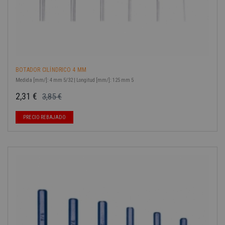
BOTADOR CILÍNDRICO 4 MM
Medida [mm/]: 4 mm 5/32 | Longitud [mm/]: 125 mm 5
2,31 €
3,85 €
Precio base
Precio
-40%
PRECIO REBAJADO