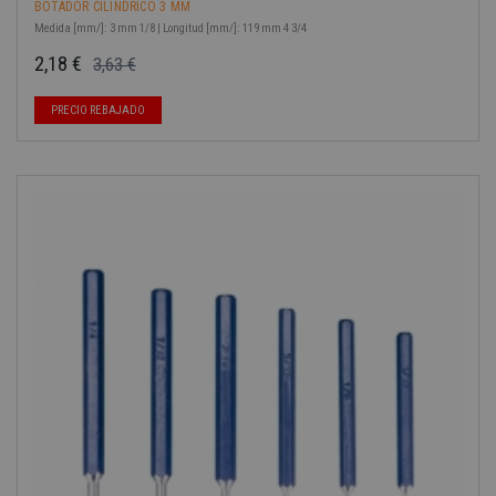
BOTADOR CILÍNDRICO 3 MM
Medida [mm/]: 3 mm 1/8 | Longitud [mm/]: 119 mm 4 3/4
2,18 €
3,63 €
Precio base
Precio
-40%
PRECIO REBAJADO