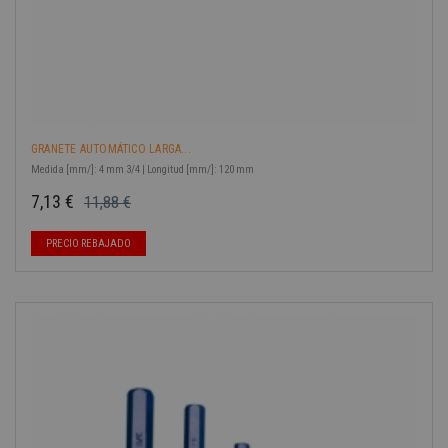
GRANETE AUTOMÁTICO LARGA...
Medida [mm/]: 4 mm 3/4 | Longitud [mm/]: 120 mm
7,13 €
11,88 €
Precio base
Precio
PRECIO REBAJADO