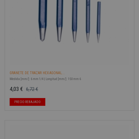
GRANETE DE TRAZAR HEXAGONAL...
Medida [mm/]: 6 mm 1/4 | Longitud [mm/]: 150 mm 6
4,03 €
6,72 €
Precio base
Precio
PRECIO REBAJADO