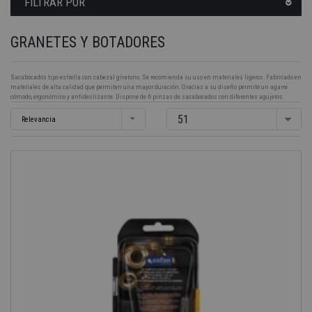
FILTRAR POR
GRANETES Y BOTADORES
Sacabocados tipo estrella con cabezal giratorio. Se recomienda su uso en materiales ligeros. Fabricado en
materiales de alta calidad que permiten una mayor duración. Gracias a su diseño permite un agarre
cómodo, ergonómico y antideslizante. Dispone de 6 pinzas de sacabocados con diferentes agujeros.
51
Relevancia
-40%