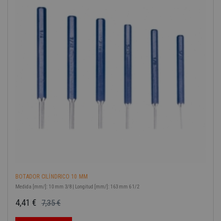
BOTADOR CILÍNDRICO 10 MM
Medida [mm/]: 10 mm 3/8 | Longitud [mm/]: 163 mm 6 1/2
4,41 €
7,35 €
Precio base
Precio