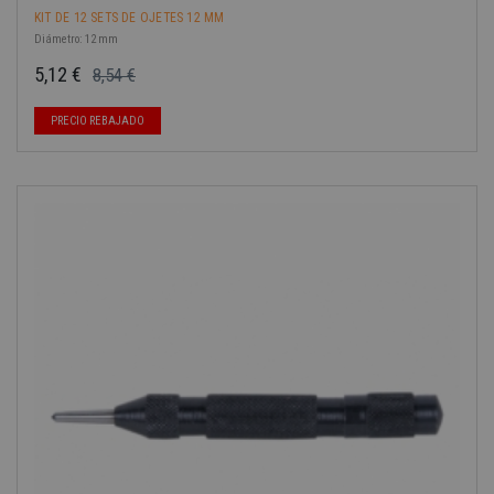
KIT DE 12 SETS DE OJETES 12 MM
Diámetro: 12 mm
5,12 €
8,54 €
Precio base
Precio
PRECIO REBAJADO
-40%