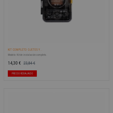
KIT COMPLETO OJETES Y...
Modelo: Kit de instalación completo.
14,30 €
23,84 €
Precio base
Precio
PRECIO REBAJADO