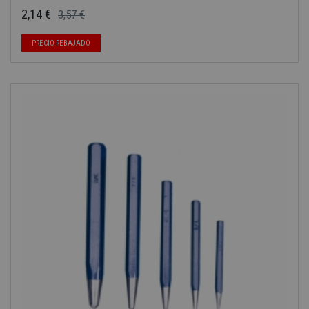
2,14 €
3,57 €
Precio base
Precio
PRECIO REBAJADO
-40%