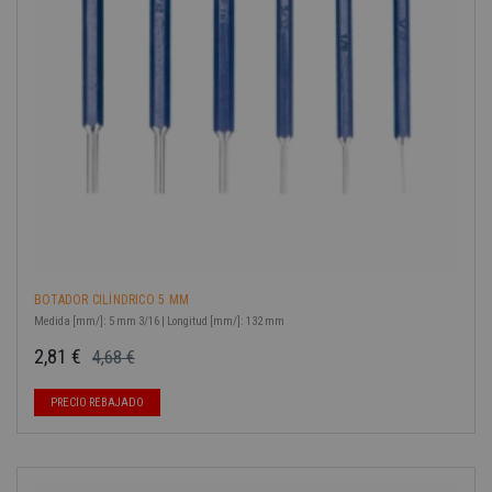
BOTADOR CILÍNDRICO 5 MM
Medida [mm/]: 5 mm 3/16 | Longitud [mm/]: 132 mm
2,81 €
4,68 €
Precio base
Precio
-40%
PRECIO REBAJADO