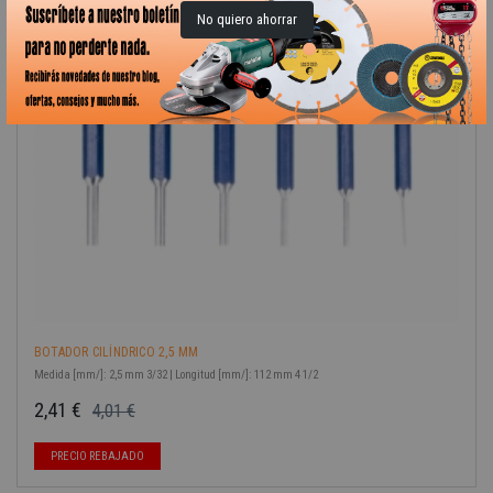
No quiero ahorrar
BOTADOR CILÍNDRICO 2,5 MM
Medida [mm/]: 2,5 mm 3/32 | Longitud [mm/]: 112 mm 4 1/2
2,41 €
4,01 €
Precio base
Precio
-40%
PRECIO REBAJADO