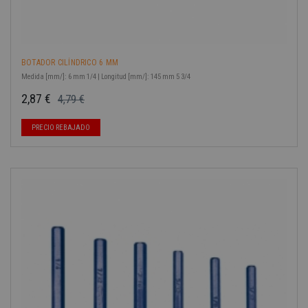
BOTADOR CILÍNDRICO 6 MM
Medida [mm/]: 6 mm 1/4 | Longitud [mm/]: 145 mm 5 3/4
2,87 €
4,79 €
Precio base
Precio
-40%
PRECIO REBAJADO