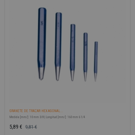
-40%
GRANETE DE TRAZAR HEXAGONAL...
Medida [mm/]: 10 mm 3/8 | Longitud [mm/]: 160 mm 6 1/4
5,89 €
9,81 €
Precio base
Precio