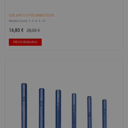
CONJUNTO 5 PCS GRANETES DE...
Medidas [mm]: 2 - 3 - 4 - 6 - 10
16,80 €
28,00 €
Precio base
Precio
-40%
PRECIO REBAJADO