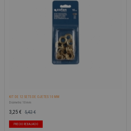
-40%
KIT DE 12 SETS DE OJETES 10 MM
Diámetro: 10 mm
3,25 €
5,42 €
Precio base
Precio
PRECIO REBAJADO