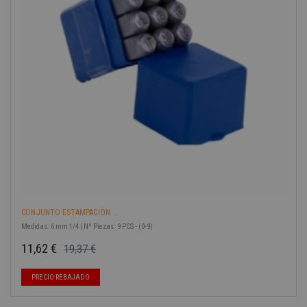
CONJUNTO ESTAMPACIÓN...
Medidas: 6 mm 1/4 | Nº Piezas: 9 PCS - (0-9)
11,62 €
19,37 €
Precio base
Precio
-40%
PRECIO REBAJADO