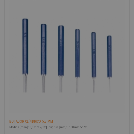
BOTADOR CLÍNDRICO 5,5 MM
Medida [mm/]: 5,5 mm 7/32 | Longitud [mm/]: 138 mm 5 1/2