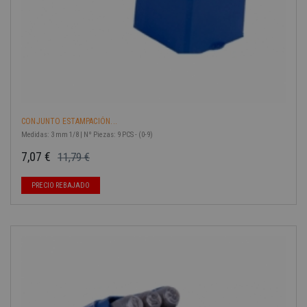
CONJUNTO ESTAMPACIÓN...
Medidas: 3 mm 1/8 | Nº Piezas: 9 PCS - (0-9)
7,07 €
11,79 €
Precio base
Precio
-40%
PRECIO REBAJADO