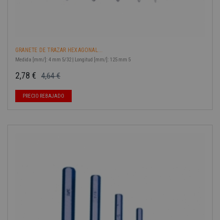
GRANETE DE TRAZAR HEXAGONAL...
Medida [mm/]: 4 mm 5/32 | Longitud [mm/]: 125 mm 5
2,78 €
4,64 €
Precio base
Precio
PRECIO REBAJADO
-40%