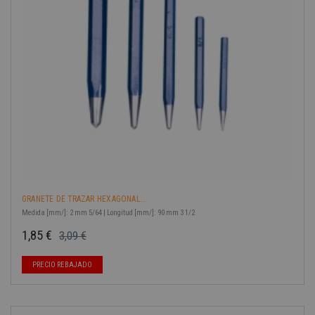
-40%
GRANETE DE TRAZAR HEXAGONAL...
Medida [mm/]: 2 mm 5/64 | Longitud [mm/]: 90 mm 3 1/2
1,85 €
3,09 €
Precio base
Precio
PRECIO REBAJADO