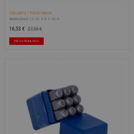
CONJUNTO 7 PCS BOTADOR...
Medida [mm/]: 1,5 - 2,5 - 3 - 4 - 5 - 5,5 - 6
16,53 €
27,55 €
Precio base
Precio
-40%
PRECIO REBAJADO