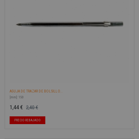
-40%
AGUJA DE TRAZAR DE BOLSILLO...
[mm]: 150
1,44 €
2,40 €
Precio base
Precio
PRECIO REBAJADO