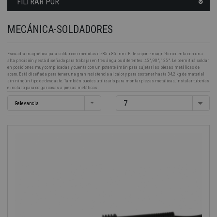
FILTRAR POR
MECÁNICA-SOLDADORES
Escuadra magnética para soldar con medidas de 85 x 85 mm. Este soporte magnético cuenta con una
alta precisión y está diseñado para trabajar en tres ángulos diferentes: 45°, 90°, 135°. Le permitirá soldar
en posiciones muy complicadas y cuenta con un potente imán para sujetar las piezas metálicas de
acero. Está diseñada para tener una gran resistencia al calor y para sostener hasta 34,2 kg de material
sin ningún tipo de desgaste. También puedes utilizarlo para montar piezas metálicas, instalar tuberías
e incluso para colgar cosas a piezas metálicas.
7
Relevancia
-40%