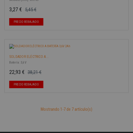
3,27 €
5,45 €
Precio base
Precio
-40%
PRECIO REBAJADO
SOLDADOR ELÉCTRICO A...
Batería: 3,6 V
22,93 €
38,21 €
Precio base
Precio
PRECIO REBAJADO
Mostrando 1-7 de 7 artículo(s)