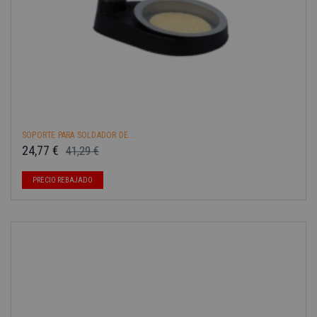
SOPORTE PARA SOLDADOR DE...
24,77 €
41,29 €
Precio base
Precio
-40%
PRECIO REBAJADO