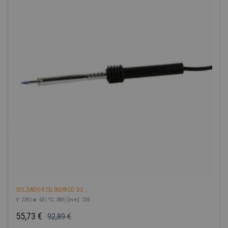
-40%
SOLDADOR CILÍNDRICO DE...
V: 230 | w: 60 | ºC: 380 | [mm]: 230
55,73 €
92,89 €
Precio base
Precio