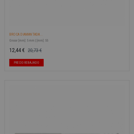
BROCA DIAMANTADA...
Grosor [mm]: 5 mm | [mm]: 55
12,44 €
20,73 €
Precio base
Precio
PRECIO REBAJADO
-40%