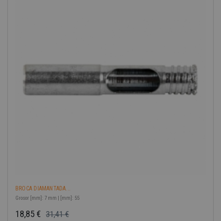
-40%
BROCA DIAMANTADA...
Grosor [mm]: 7 mm | [mm]: 55
18,85 €
31,41 €