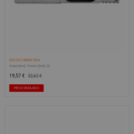
BROCA DIAMANTADA...
Grosor [mm]: 10 mm | [mm]: 55
19,57 €
32,62 €
Precio base
Precio
PRECIO REBAJADO