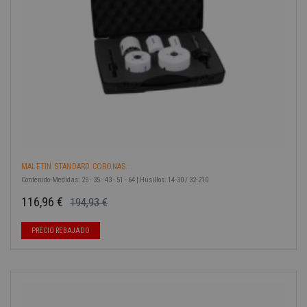
MALETIN STANDARD CORONAS...
Contenido-Medidas: 25 - 35 - 43 - 51 - 64 | Husillos: 14-30 / 32-210
116,96 €
194,93 €
Precio base
Precio
PRECIO REBAJADO