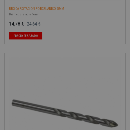
BROCA ROTACIÓN PORCELÁNICO 5MM
Diámetro Taladro: 5 mm
14,78 €
24,64 €
Precio base
Precio
PRECIO REBAJADO
-40%