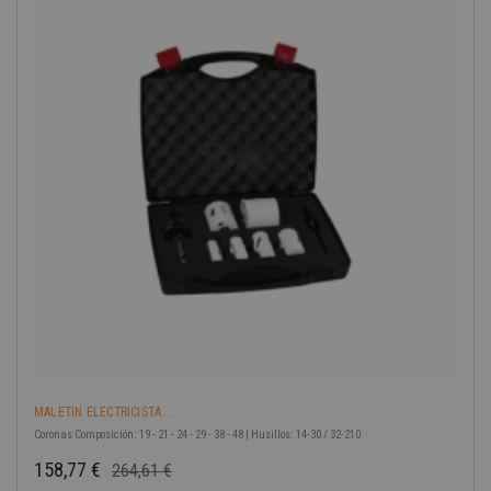
-40%
MALETIN ELECTRICISTA...
Coronas Composición: 19 - 21 - 24 - 29 - 38 - 48 | Husillos: 14-30 / 32-210
158,77 €
264,61 €
Precio base
Precio