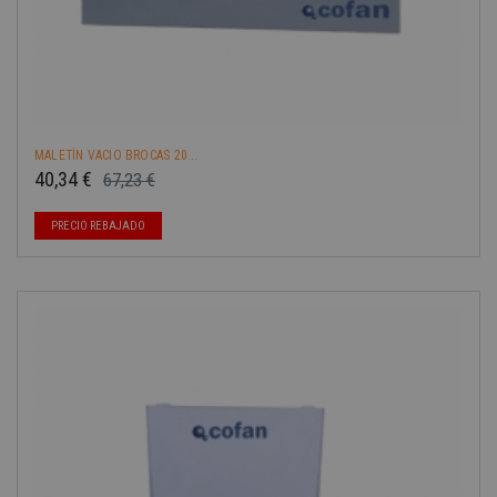
MALETÍN VACIO BROCAS 20...
40,34 €
67,23 €
Precio base
Precio
PRECIO REBAJADO
-40%