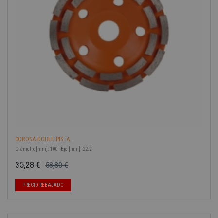
-40%
CORONA DOBLE PISTA...
Diámetro [mm]: 100 | Eje [mm]: 22.2
35,28 €
58,80 €
Precio base
Precio
PRECIO REBAJADO