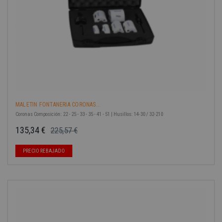
MALETIN FONTANERIA CORONAS...
Coronas Composición: 22 - 25 - 33 - 35 - 41 - 51 | Husillos: 14-30 / 32-210
135,34 €
225,57 €
Precio base
Precio
PRECIO REBAJADO