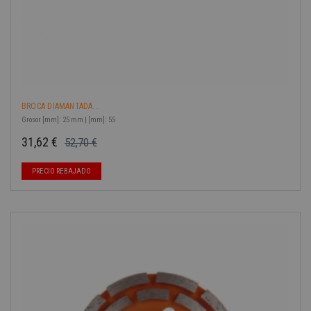
BROCA DIAMANTADA...
Grosor [mm]: 25 mm | [mm]: 55
31,62 €
52,70 €
Precio base
Precio
PRECIO REBAJADO