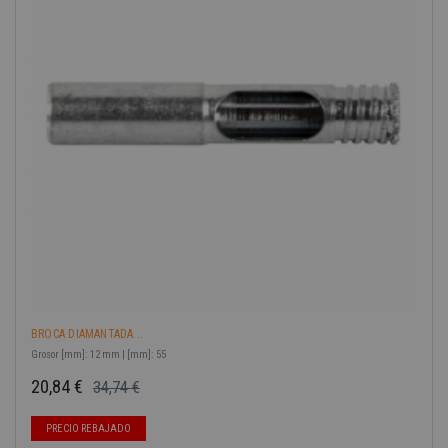
-40%
BROCA DIAMANTADA...
Grosor [mm]: 12 mm | [mm]: 55
20,84 €
34,74 €
Precio base
Precio
PRECIO REBAJADO