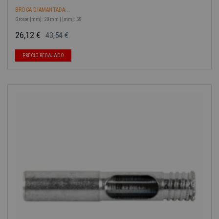
BROCA DIAMANTADA...
Grosor [mm]: 20 mm | [mm]: 55
26,12 €
43,54 €
Precio base
Precio
PRECIO REBAJADO
-40%