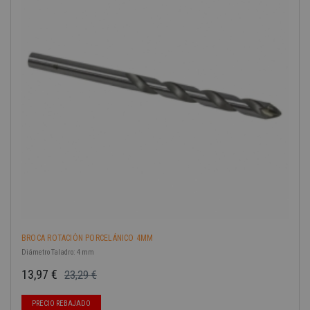
-40%
BROCA ROTACIÓN PORCELÁNICO 4MM
Diámetro Taladro: 4 mm
13,97 €
23,29 €
Precio base
Precio
PRECIO REBAJADO