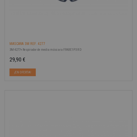
MASCARA 3M REF. 4277
3M 4277+ Respirador de media máscara FFABE1P3 R D
29,90 €
Precio
¡EN OFERTA!