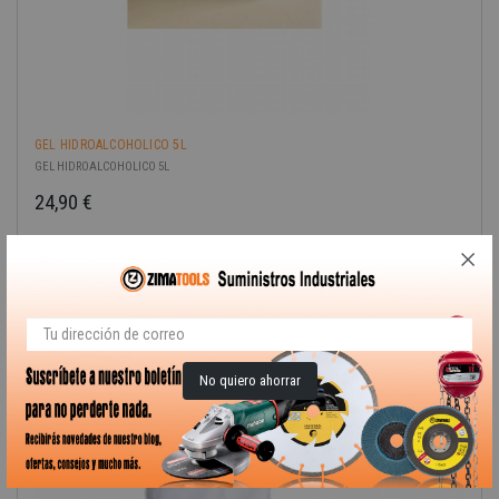
GEL HIDROALCOHOLICO 5L
GEL HIDROALCOHOLICO 5L
24,90 €
Precio
¡EN OFERTA!
No quiero ahorrar