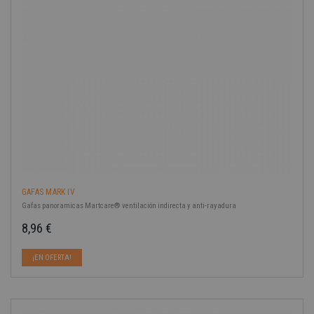
GAFAS MARK IV
Gafas panoramicas Martcare® ventilación indirecta y anti-rayadura
8,96 €
Precio
¡EN OFERTA!