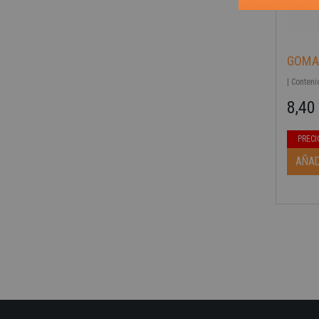
GOMA 
| Conten
8,40
Precio b
Precio
PRECI
AÑAD