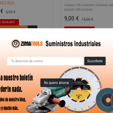
ANIZADO
Contiene: 500 unidades | Contenido del
 €
paquete: 500 unidades.
0,95 €
ase
9,00 €
15,00 €
O REBAJADO
Precio base
Precio
IR AL CARRITO
PRECIO REBAJADO
AÑADIR AL CARRITO
No quiero ahorrar