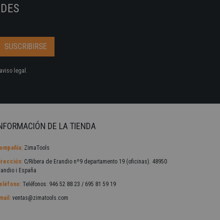
ADES
aviso legal.
NFORMACIÓN DE LA TIENDA
ompañía:
ZimaTools
irección:
C/Ribera de Erandio nº9 departamento 19 (oficinas). 48950
randio i España
eléfono:
Teléfonos: 946 52 88 23 / 695 81 59 19
mail:
ventas@zimatools.com