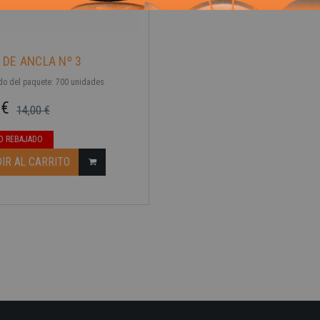
DE ANCLA Nº 3
ido del paquete: 700 unidades.
 €
14,00 €
ase
O REBAJADO
IR AL CARRITO