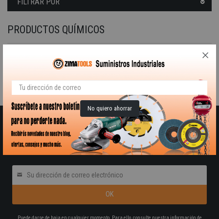
FILTRAR POR
PRODUCTOS QUÍMICOS
Yeso fino para realizar estucados y alisados especiales en envases de 750 gramos.
Lamentamos las molestias.
Realice una nueva búsqueda sobre su interés
No quiero ahorrar
RECIBE NUESTRO BOLETÍN DE OFERTAS Y
NOVEDADES
Pon tú correo electrónico
Puede darse de baja en cualquier momento. Para ello, consulte nuestra información de