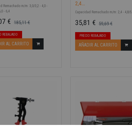
2,4...
d Remachado m/m: 3,0/3,2 - 4,0 -
6,0 - 6,4
Capacidad Remachado m/m: 2,4 - 4,8/
07 €
35,81 €
185,11 €
59,69 €
ase
Precio base
Precio
O REBAJADO
PRECIO REBAJADO
IR AL CARRITO
AÑADIR AL CARRITO