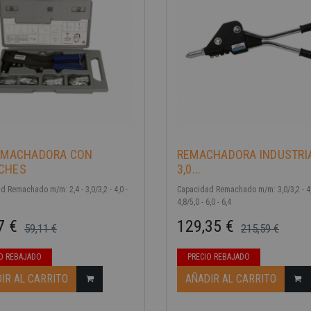
REMACHADORA CON
REMACHADORA INDUSTRI
CHES
3,0...
 Remachado m/m: 2,4 - 3,0/3,2 - 4,0 -
Capacidad Remachado m/m: 3,0/3,2 - 4,
4,8/5,0 - 6,0 - 6,4
7 €
129,35 €
59,11 €
215,59 €
ase
Precio base
Precio
O REBAJADO
PRECIO REBAJADO
IR AL CARRITO
AÑADIR AL CARRITO