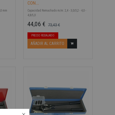
CON...
5,0 mm
Capacidad Remachado m/m: 2,4 - 3,0/3,2 - 4,0 -
4,8/5,0
44,06 €
73,43 €
Precio base
Precio
PRECIO REBAJADO
AÑADIR AL CARRITO