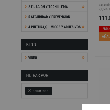
Capacida
2.FIJACION Y TORNILLERIA
4,8/5,0 - 
111,
5.SEGURIDAD Y PREVENCION
Precio b
Precio
4.PINTURA,QUIMICOS Y ADHESIVOS
PRECI
AÑAD
BLOG
VIDEO
FILTRAR POR
borrar todo