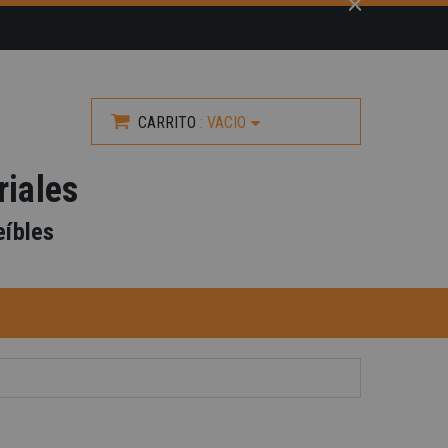
CARRITO
:
VACIO
riales
eíbles
-40%