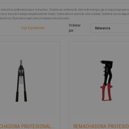
ndustrial profesional para remaches. Diseño con sistema de ahorro de energía, por el engranaje que con
eserva el área de trabajo completamente limpio. Fabricada en acero de alta calidad. Contiene varias boq
dustrias, fijaciones especiales y trabajos estructurales.
Ordenar
Hay 8 productos.
Relevancia
por:
-40%
CHADORA PROFESIONAL...
REMACHADORA PROFESI