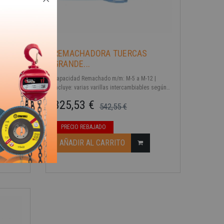
REMACHADORA TUERCAS
GRANDE...
M-8, M-10
Capacidad Remachado m/m: M-5 a M-12 |
Incluye: varias varillas intercambiables según
calibre de tuerca
325,53 €
542,55 €
Precio base
Precio
PRECIO REBAJADO
AÑADIR AL CARRITO