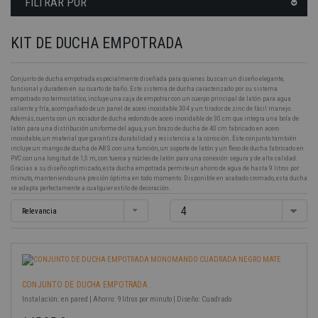
FILTRAR POR
KIT DE DUCHA EMPOTRADA
Conjunto de ducha empotrada especialmente diseñada para quienes buscan un diseño elegante,
funcional y duradero en su cuarto de baño. Este sistema de ducha caracterizado por su sistema
empotrado no termostático, incluye una caja de empotrar con un cuerpo principal de latón para agua
caliente y fría, acompañado de un panel de acero inoxidable 304 y un tirador de zinc de fácil manejo.
Además, cuenta con un rociador de ducha redondo de acero inoxidable de 30 cm que integra una bola de
latón para una distribución uniforme del agua, y un brazo de ducha de 40 cm fabricado en acero
inoxidable, un material que garantiza durabilidad y resistencia a la corrosión. Este conjunto también
incluye un mango de ducha de ABS con una función, un soporte de latón y un flexo de ducha fabricado en
PVC con una longitud de 1,5 m, con tuerca y núcleo de latón para una conexión segura y de alta calidad.
Gracias a su diseño optimizado, esta ducha empotrada permite un ahorro de agua de hasta 9 litros por
minuto, manteniendo una presión óptima en todo momento. Disponible en acabado cromado, esta ducha
se adapta perfectamente a cualquier estilo de decoración.
-40%
4
Relevancia
CONJUNTO DE DUCHA EMPOTRADA...
Instalación: en pared | Ahorro: 9 litros por minuto | Diseño: Cuadrado