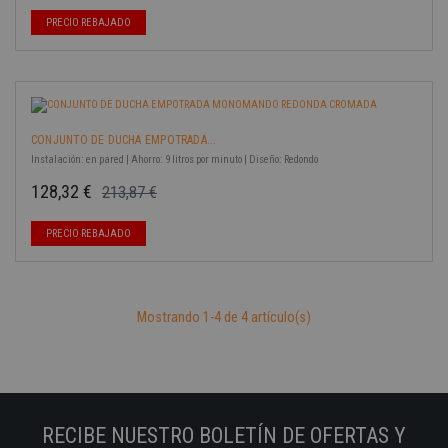
-40%
PRECIO REBAJADO
CONJUNTO DE DUCHA EMPOTRADA...
Instalación: en pared | Ahorro: 9 litros por minuto | Diseño: Redondo
128,32 €
213,87 €
Precio base
Precio
PRECIO REBAJADO
Mostrando 1-4 de 4 artículo(s)
RECIBE NUESTRO BOLETÍN DE OFERTAS Y