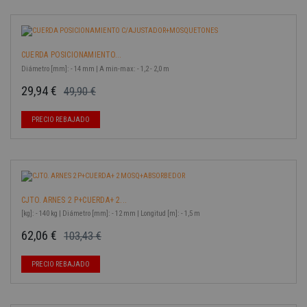
CUERDA POSICIONAMIENTO...
Diámetro [mm]: - 14 mm | A min-max: - 1,2 - 2,0 m
29,94 €
49,90 €
Precio base
Precio
-40%
PRECIO REBAJADO
CJTO. ARNES 2 P+CUERDA+ 2...
[kg]: - 140 kg | Diámetro [mm]: - 12 mm | Longitud [m]: - 1,5 m
62,06 €
103,43 €
Precio base
Precio
-40%
PRECIO REBAJADO