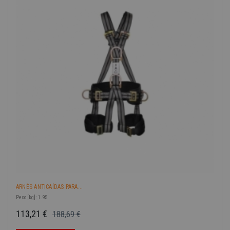
ARNÉS ANTICAÍDAS PARA...
Peso [kg]: 1.95
113,21 €
188,69 €
Precio base
Precio