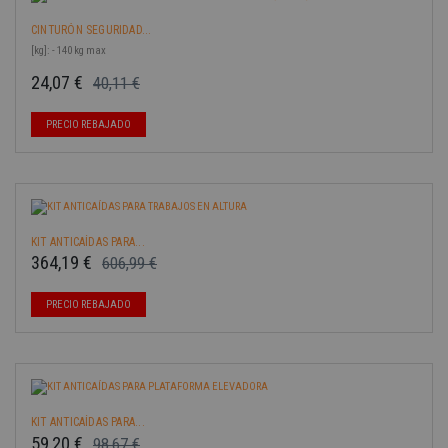
CINTURÓN SEGURIDAD...
[kg]: - 140 kg max
24,07 €
40,11 €
Precio base
Precio
-40%
PRECIO REBAJADO
KIT ANTICAÍDAS PARA...
364,19 €
606,99 €
Precio base
Precio
-40%
PRECIO REBAJADO
KIT ANTICAÍDAS PARA...
59,20 €
98,67 €