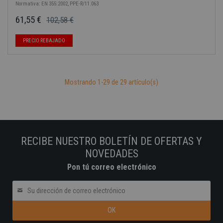
Normativa: EN 355:2002, PPE-R/11.063
61,55 €
102,58 €
Precio base
Precio
PRECIO REBAJADO
Mostrando 1-29 de 29 artículo(s)
RECIBE NUESTRO BOLETÍN DE OFERTAS Y
NOVEDADES
Pon tú correo electrónico