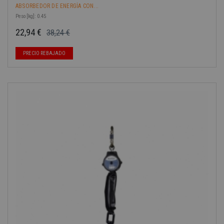
ABSORBEDOR DE ENERGÍA CON...
Peso [kg]: 0.45
22,94 €
38,24 €
Precio base
Precio
-40%
PRECIO REBAJADO