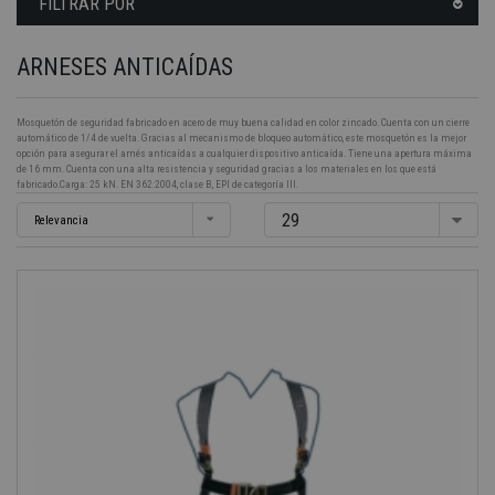
FILTRAR POR
ARNESES ANTICAÍDAS
Mosquetón de seguridad fabricado en acero de muy buena calidad en color zincado. Cuenta con un cierre
automático de 1/4 de vuelta. Gracias al mecanismo de bloqueo automático, este mosquetón es la mejor
opción para asegurar el arnés anticaídas a cualquier dispositivo anticaída. Tiene una apertura máxima
de 16 mm. Cuenta con una alta resistencia y seguridad gracias a los materiales en los que está
fabricado.Carga: 25 kN. EN 362:2004, clase B, EPI de categoría lll.
29
Relevancia
-40%