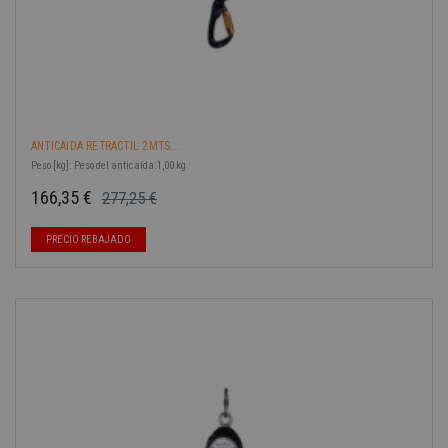
ANTICAIDA RETRACTIL 2MTS...
Peso [kg]: Peso del anticaída:1,00 kg
166,35 €
277,25 €
Precio base
Precio
-40%
PRECIO REBAJADO