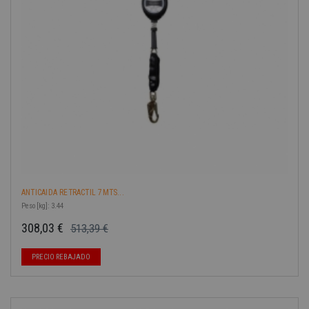
ANTICAIDA RETRACTIL 7MTS...
Peso [kg]: 3.44
308,03 €
513,39 €
Precio base
Precio
-40%
PRECIO REBAJADO