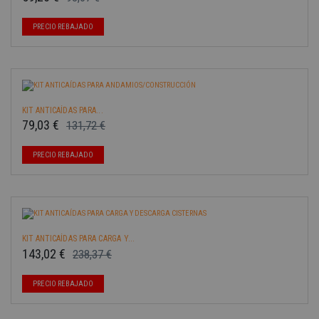
Precio base
Precio
-40%
PRECIO REBAJADO
KIT ANTICAÍDAS PARA...
79,03 €
131,72 €
Precio base
Precio
-40%
PRECIO REBAJADO
KIT ANTICAÍDAS PARA CARGA Y...
143,02 €
238,37 €
Precio base
Precio
-40%
PRECIO REBAJADO