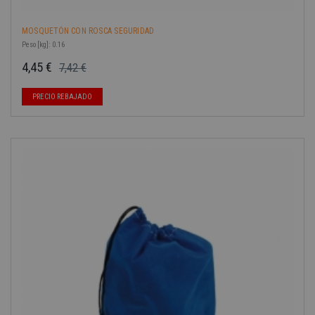
MOSQUETÓN CON ROSCA SEGURIDAD
Peso [kg]: 0.16
4,45 €
7,42 €
Precio base
Precio
-40%
PRECIO REBAJADO