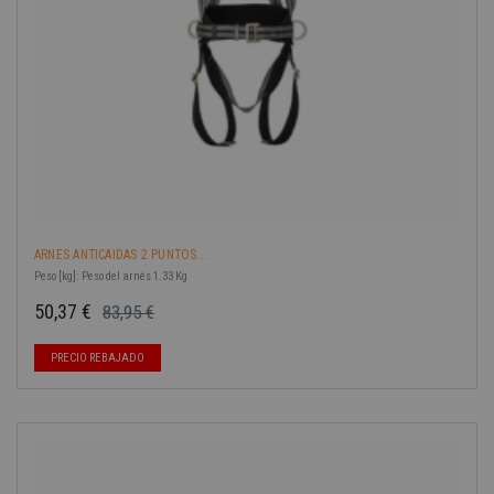
ARNES ANTICAIDAS 2 PUNTOS...
Peso [kg]: Peso del arnés 1.33 Kg
50,37 €
83,95 €
Precio base
Precio
-40%
PRECIO REBAJADO