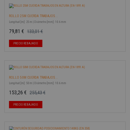
ROLLO 25M CUERDA TRABAJOS...
Longitud [m]: 25 m | Diámetro [mm]: 10.6 mm
79,81 €
133,01 €
Precio base
Precio
-40%
PRECIO REBAJADO
ROLLO 50M CUERDA TRABAJOS...
Longitud [m]: 50 m | Diámetro [mm]: 10.6 mm
153,26 €
255,43 €
Precio base
Precio
-40%
PRECIO REBAJADO