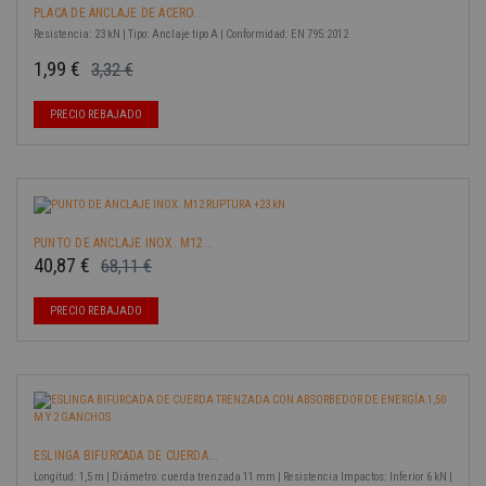
PLACA DE ANCLAJE DE ACERO...
Resistencia: 23 kN | Tipo: Anclaje tipo A | Conformidad: EN 795:2012
1,99 €
3,32 €
Precio base
Precio
-40%
PRECIO REBAJADO
PUNTO DE ANCLAJE INOX. M12...
40,87 €
68,11 €
Precio base
Precio
-40%
PRECIO REBAJADO
ESLINGA BIFURCADA DE CUERDA...
Longitud: 1,5 m | Diámetro: cuerda trenzada 11 mm | Resistencia Impactos: Inferior 6 kN |