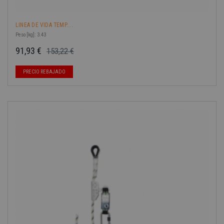
LINEA DE VIDA TEMP....
Peso [kg]: 3.43
91,93 €
153,22 €
Precio base
Precio
-40%
PRECIO REBAJADO