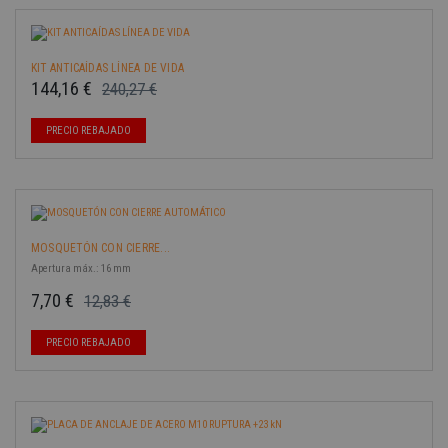
KIT ANTICAÍDAS LÍNEA DE VIDA
144,16 €
240,27 €
Precio base
Precio
-40%
PRECIO REBAJADO
MOSQUETÓN CON CIERRE...
Apertura máx.: 16 mm
7,70 €
12,83 €
Precio base
Precio
-40%
PRECIO REBAJADO