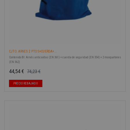
CJTO. ARNES 2 PTOS+CUERDA+...
Contenido Bl: Arnés anticaídas (EN 361) + cuerda de seguridad (EN 354) + 2 mosquetones
(EN 362)
44,54 €
74,23 €
Precio base
Precio
-40%
PRECIO REBAJADO