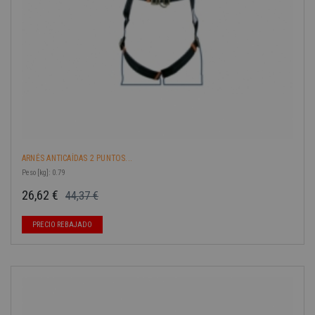
ARNÉS ANTICAÍDAS 2 PUNTOS...
Peso [kg]: 0.79
26,62 €
44,37 €
Precio base
Precio
PRECIO REBAJADO