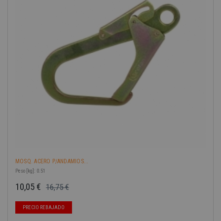
MOSQ. ACERO P/ANDAMIOS...
Peso [kg]: 0.51
10,05 €
16,75 €
Precio base
Precio
-40%
PRECIO REBAJADO