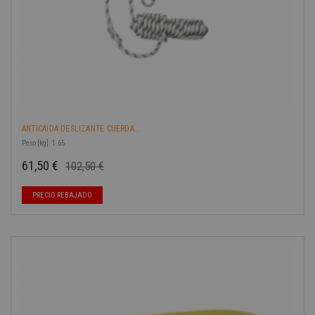
ANTICAIDA DESLIZANTE CUERDA...
Peso [kg]: 1.65
61,50 €
102,50 €
Precio base
Precio
-40%
PRECIO REBAJADO